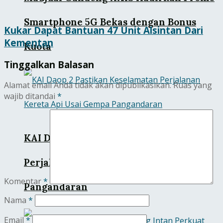
Smartphone 5G Bekas dengan Bonus
Kukar Dapat Bantuan 47 Unit Alsintan Dari
Kementan
Kuota
Tinggalkan Balasan
Alamat email Anda tidak akan dipublikasikan.
Ruas yang
wajib ditandai
*
KAI Daop 2 Pastikan Keselamatan
Perjalanan Kereta Api Usai Gempa
Komentar
*
Pangandaran
Nama
*
Email
*