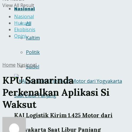
View All Result
Nasional
Nasional
Hukum
All
Ekobisnis
Opini
Kaltim
Politik
Home
Nasional
SulSel
KPU Samarinda
Perkenalkan Aplikasi Si
Waksut
KAI Logistik Kirim 1.425 Motor dari
Yogyakarta Saat Libur Panjang