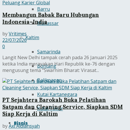
Barru
Membangun Babak Baru Hubungan
Indonesia–India
Makassar
by
Vritimes
Kaltim
22/07/2026
0
Samarinda
Langit New Delhi tampak cerah pada 26 Januari 2025
ketika India merayakan Hari Republik ke-76 dengan
Bontang
mengusung tema “Swarnim Bharat: Virasat...
Balikpapan
Kutai Kartanegara
PT Sejahtera Barokah Buka Pelatihan
Satpam dan Cleaning Service, Siapkan SDM
Kutai Timur
Siap Kerja di Kaltim
Bisnis
by
Axl Aldiansyah