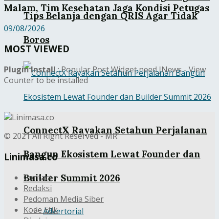
Malam, Tim Kesehatan Jaga Kondisi Petugas
Tips Belanja dengan QRIS Agar Tidak
09/08/2026
Boros
MOST VIEWED
Plugin Install
: Popular Post Widget need JNews - View
Counter to be installed
ConnectX Rayakan Setahun Perjalanan
© 2021 All Right Reserved - MR
Bangun Ekosistem Lewat Founder dan
Linimasa.co
Contact
Builder Summit 2026
Redaksi
Pedoman Media Siber
Kode Etik
Advertorial