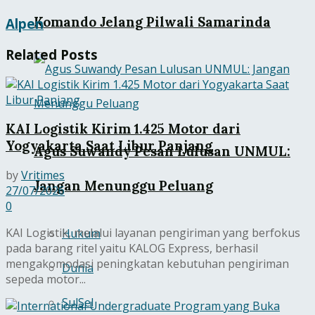
Komando Jelang Pilwali Samarinda
Alpen
Related
Posts
KAI Logistik Kirim 1.425 Motor dari
Yogyakarta Saat Libur Panjang
Agus Suwandy Pesan Lulusan UNMUL:
by
Vritimes
Jangan Menunggu Peluang
27/07/2026
0
KAI Logistik, melalui layanan pengiriman yang berfokus
Hukum
pada barang ritel yaitu KALOG Express, berhasil
mengakomodasi peningkatan kebutuhan pengiriman
Dunia
sepeda motor...
SulSel