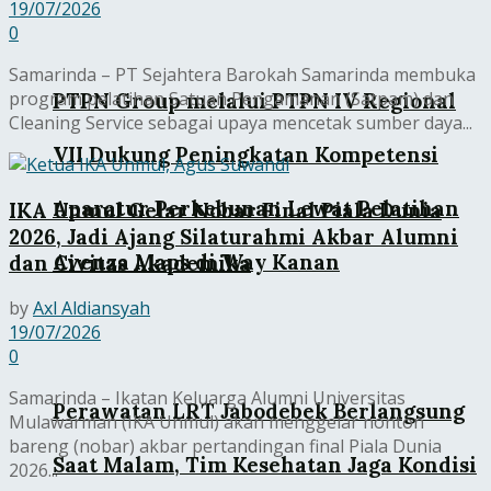
19/07/2026
0
Samarinda – PT Sejahtera Barokah Samarinda membuka
program pelatihan Satuan Pengamanan (Satpam) dan
PTPN Group melalui PTPN IV Regional
Cleaning Service sebagai upaya mencetak sumber daya...
VII Dukung Peningkatan Kompetensi
Aparatur Perkebunan Lewat Pelatihan
IKA Unmul Gelar Nobar Final Piala Dunia
2026, Jadi Ajang Silaturahmi Akbar Alumni
Avenza Maps di Way Kanan
dan Civitas Akademika
by
Axl Aldiansyah
19/07/2026
0
Samarinda – Ikatan Keluarga Alumni Universitas
Perawatan LRT Jabodebek Berlangsung
Mulawarman (IKA Unmul) akan menggelar nonton
bareng (nobar) akbar pertandingan final Piala Dunia
Saat Malam, Tim Kesehatan Jaga Kondisi
2026...