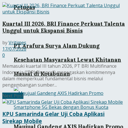
Petugas
Kuartal III 2026, BRI Finance Perkuat Talenta
Unggul untuk Ekspansi Bisnis
by
Vritimes
PT Arafura Surya Alam Dukung
17/07/2026
0
Kesehatan Masyarakat Lewat Khitanan
Memasuki kuartal III tahun 2026, PT BRI Multifinance
Indonesia (“BRI Finance”) menegaskan komitmennya
Massal di Kotabunan
dalam memperkuat fundamental bisnis melalui
pengembangan sumber...
Next Post
KPU Samarinda Gelar Uji Coba Aplikasi
Sirekap Mobile
Maujual Gandeng AXIS Hadirkan Promo