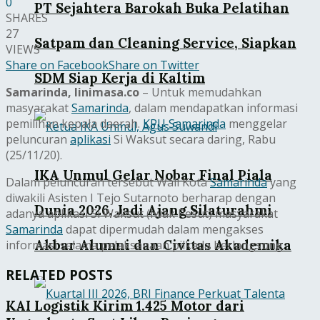
0
PT Sejahtera Barokah Buka Pelatihan
SHARES
27
Satpam dan Cleaning Service, Siapkan
VIEWS
Share on Facebook
Share on Twitter
SDM Siap Kerja di Kaltim
Samarinda, linimasa.co
– Untuk memudahkan
masyarakat
Samarinda
, dalam mendapatkan informasi
pemilihan kepala daerah.
KPU
Samarinda
menggelar
peluncuran
aplikasi
Si Waksut secara daring, Rabu
(25/11/20).
IKA Unmul Gelar Nobar Final Piala
Dalam peluncuran tersebut Wali Kota
Samarinda
yang
diwakili Asisten I Tejo Sutarnoto berharap dengan
Dunia 2026, Jadi Ajang Silaturahmi
adanya aplikasi Si Waksut (Iwak Pesut) masyarakat
Samarinda
dapat dipermudah dalam mengakses
Akbar Alumni dan Civitas Akademika
informasi selama pelaksanaan pilkada berlangsung.
RELATED POSTS
KAI Logistik Kirim 1.425 Motor dari