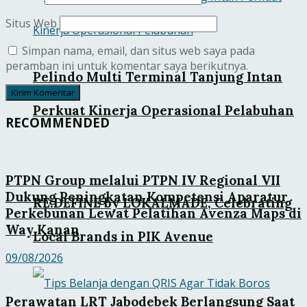
Situs Web
Simpan nama, email, dan situs web saya pada
peramban ini untuk komentar saya berikutnya.
Pelindo Multi Terminal Tanjung Intan
Perkuat Kinerja Operasional Pelabuhan
RECOMMENDED
PTPN Group melalui PTPN IV Regional VII
Dukung Peningkatan Kompetensi Aparatur
RE:DEFINE by LOKALMADE, Celebrating
Perkebunan Lewat Pelatihan Avenza Maps di
Way Kanan
Local Brands in PIK Avenue
09/08/2026
Perawatan LRT Jabodebek Berlangsung Saat