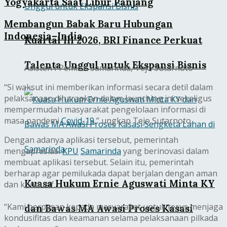
Yogyakarta Saat Libur Panjang
Membangun Babak Baru Hubungan
Indonesia–India
Kuartal III 2026, BRI Finance Perkuat
Talenta Unggul untuk Ekspansi Bisnis
Asisten I Pemkot Samarinda, Tejo Sutarnoto
“Si waksut ini memberikan informasi secara detil dalam
pelaksanaan diharapkan dalam launching ini sekaligus
mempermudah masyarakat pengelolaan informasi di
masa pandemi
Covid-19
,” ungkap Tejo Sutarnoto.
Dengan adanya aplikasi tersebut, pemerintah
mengapresiasi
KPU
Samarinda
yang berinovasi dalam
membuat aplikasi tersebut. Selain itu, pemerintah
berharap agar pemilukada dapat berjalan dengan aman
Kuasa Hukum Ernie Aguswati Minta KY
dan kondusif.
“Kami berpesan kepada masyarakat untuk terus menjaga
dan Bawas MA Awasi Proses Kasasi
kondusifitas dan keamanan selama pelaksanaan pilkada