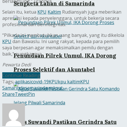
berlangsung,” ucapnya.
Sengketa Lahan di Samarinda
Selain itu, ketua
KPU
Kaltim
Rudiansyah juga meberikan
apresiasi kepada penyelenggara, untuk bekerja secara
profesional dan berintegritas.
“Pilkada ini membutuhkan uang banyak, yang itu dikelola
KPU
dan Bawaslu. Ini uang rakyat, kepada para pemilih
saya berpesan agar memaksimalkan pemilu dengan
baik,” pungkasnya.
Penundaan Pilrek Unmul, IKA Dorong
Pewarta Dedi
Proses Selektif dan Akuntabel
Continue Reading
Tags:
aplikasi
covid-19
KPU
kpu kaltim
KPU
Samarinda
samarinda
waksut
Share
Tweet
Pin
Agus Suwandi Pastikan Gerindra Satu