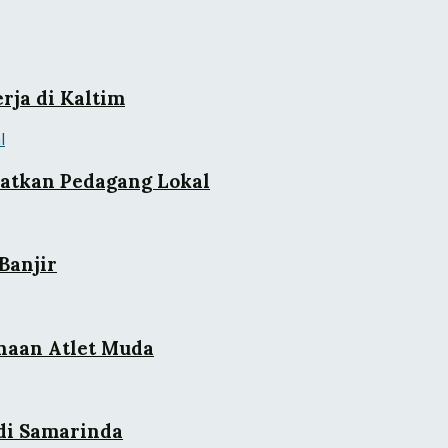
rja di Kaltim
batkan Pedagang Lokal
Banjir
naan Atlet Muda
 di Samarinda