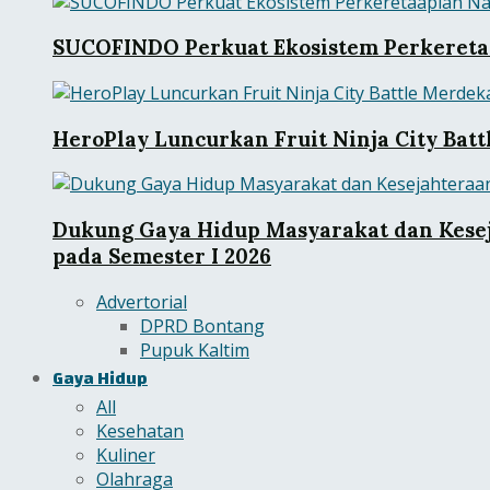
SUCOFINDO Perkuat Ekosistem Perkeretaa
HeroPlay Luncurkan Fruit Ninja City Bat
Dukung Gaya Hidup Masyarakat dan Kesej
pada Semester I 2026
Advertorial
DPRD Bontang
Pupuk Kaltim
Gaya Hidup
All
Kesehatan
Kuliner
Olahraga