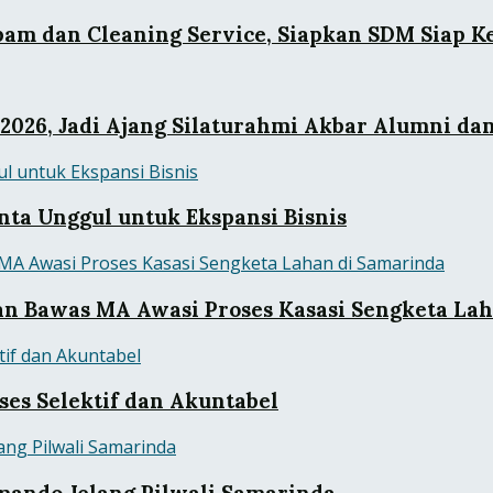
pam dan Cleaning Service, Siapkan SDM Siap Ke
 2026, Jadi Ajang Silaturahmi Akbar Alumni da
enta Unggul untuk Ekspansi Bisnis
n Bawas MA Awasi Proses Kasasi Sengketa Lah
es Selektif dan Akuntabel
mando Jelang Pilwali Samarinda