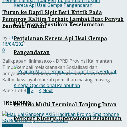
Turun ke Dapil Sigit Beri Kritik Pada
Pemprov Kaltim Terkait Lambat Buat Pergub
KAI Daop 2 Pastikan Keselamatan
Bantuan Hukum
by
Utra
Perjalanan Kereta Api Usai Gempa
16/04/2021
0
Pangandaran
Balikpapan, linimasa.co - DPRD Provinsi Kalimantan
Timur kembali melaksanakan Sosialisasi dan
penyebarluasan (Sosper) peraturan daerah Provinsi
Kaltim kewilayah daerah pemilihan masing-masing....
Page 1 of 4
1
2
…
4
Next
TRENDING
Pelindo Multi Terminal Tanjung Intan
Perkuat Kinerja Operasional Pelabuhan
Ekobisnis