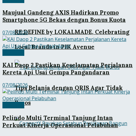
Maujual Gandeng AXIS Hadirkan Promo
Smartphone 5G Bekas dengan Bonus Kuota
RE:DEFINE by LOKALMADE, Celebrating
07/08/2026
Local Brands in PIK Avenue
Ekobisnis
KAI Daop 2 Pastikan Keselamatan Perjalanan
Kereta Api Usai Gempa Pangandaran
07/08/2026
Tips Belanja dengan QRIS Agar Tidak
Boros
Ekobisnis
Pelindo Multi Terminal Tanjung Intan
Perkuat Kinerja Operasional Pelabuhan