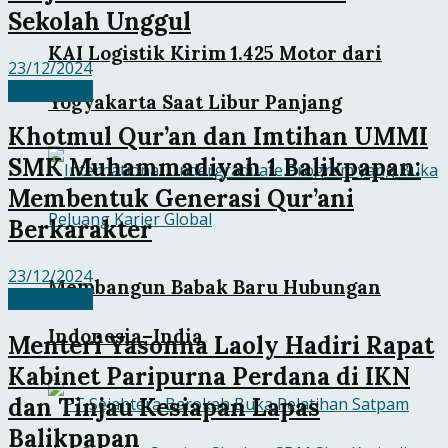
Sekolah Unggul
KAI Logistik Kirim 1.425 Motor dari
23/12/2024
Balikpapan
Yogyakarta Saat Libur Panjang
Khotmul Qur’an dan Imtihan UMMI
SMK Muhammadiyah 1 Balikpapan:
Membentuk Generasi Qur’ani
Berkarakter
23/12/2024
Membangun Babak Baru Hubungan
Balikpapan
Indonesia–India
Menteri Yasonna Laoly Hadiri Rapat
Kabinet Paripurna Perdana di IKN
dan Tinjau Kesiapan Lapas
Balikpapan