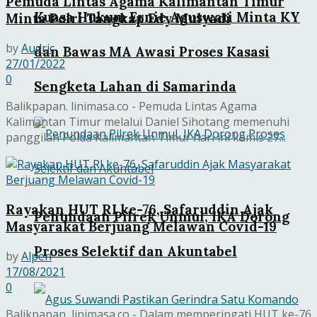
Pemuda Lintas Agama Kalimantan Timur
Kuasa Hukum Ernie Aguswati Minta KY
Minta Polri Tangkap Edy Mulyadi
by
Audric
dan Bawas MA Awasi Proses Kasasi
27/01/2022
0
Sengketa Lahan di Samarinda
Balikpapan. linimasa.co - Pemuda Lintas Agama
Kalimantan Timur melalui Daniel Sihotang memenuhi
panggilan Polda Kalimantan Timur hari ini kamis 27...
Rayakan HUT RI ke-76, Safaruddin Ajak
Penundaan Pilrek Unmul, IKA Dorong
Masyarakat Berjuang Melawan Covid-19
Proses Selektif dan Akuntabel
by
Alpen
17/08/2021
0
Balikpapan, linimasa.co - Dalam memperingati HUT ke-76