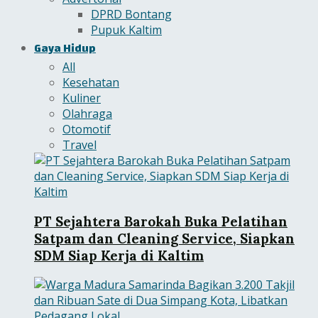
DPRD Bontang
Pupuk Kaltim
Gaya Hidup
All
Kesehatan
Kuliner
Olahraga
Otomotif
Travel
PT Sejahtera Barokah Buka Pelatihan
Satpam dan Cleaning Service, Siapkan
SDM Siap Kerja di Kaltim