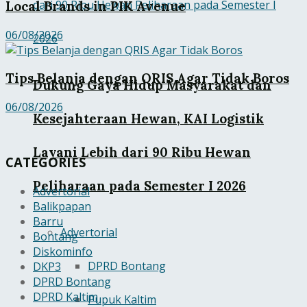
Local Brands in PIK Avenue
06/08/2026
Tips Belanja dengan QRIS Agar Tidak Boros
Dukung Gaya Hidup Masyarakat dan
06/08/2026
Kesejahteraan Hewan, KAI Logistik
Layani Lebih dari 90 Ribu Hewan
CATEGORIES
Peliharaan pada Semester I 2026
Advertorial
Balikpapan
Barru
Advertorial
Bontang
Diskominfo
DPRD Bontang
DKP3
DPRD Bontang
DPRD Kaltim
Pupuk Kaltim