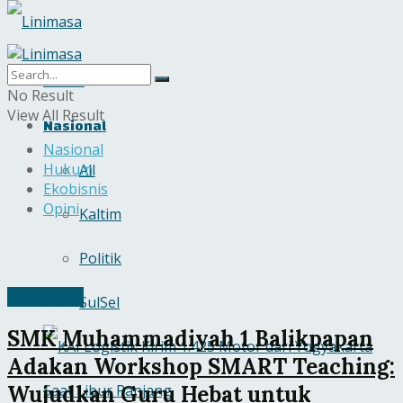
Home
No Result
View All Result
Nasional
Nasional
Hukum
All
Ekobisnis
Opini
Kaltim
Politik
Balikpapan
SulSel
SMK Muhammadiyah 1 Balikpapan
Adakan Workshop SMART Teaching:
Wujudkan Guru Hebat untuk