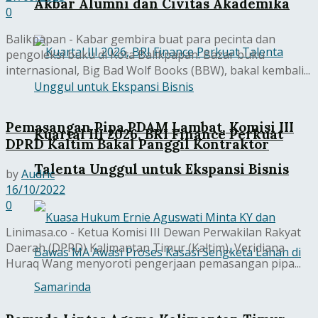
Akbar Alumni dan Civitas Akademika
0
Balikpapan - Kabar gembira buat para pecinta dan
pengoleksi buku di Kota Balikpapan. Bazar buku
internasional, Big Bad Wolf Books (BBW), bakal kembali...
Pemasangan Pipa PDAM Lambat, Komisi III
Kuartal III 2026, BRI Finance Perkuat
DPRD Kaltim Bakal Panggil Kontraktor
Talenta Unggul untuk Ekspansi Bisnis
by
Audric
16/10/2022
0
Linimasa.co - Ketua Komisi III Dewan Perwakilan Rakyat
Daerah (DPRD) Kalimantan Timur (Kaltim), Veridiana
Huraq Wang menyoroti pengerjaan pemasangan pipa...