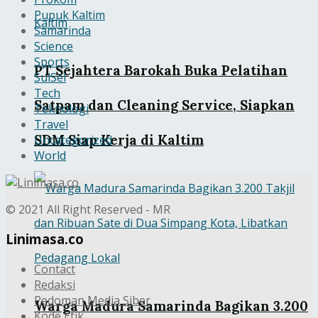
Pupuk Kaltim
Samarinda
Science
Sports
PT Sejahtera Barokah Buka Pelatihan
SulSel
Tech
Satpam dan Cleaning Service, Siapkan
Teknologi
Travel
SDM Siap Kerja di Kaltim
Uncategorized
World
© 2021 All Right Reserved - MR
Linimasa.co
Contact
Redaksi
Pedoman Media Siber
Warga Madura Samarinda Bagikan 3.200
Kode Etik