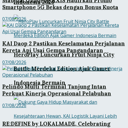
Maujual Gandeng AXIS Hadirkan Promo
Indonesia 2026
Smartphone 5G Bekas dengan Bonus Kuota
07/08/2026
KAI Daop 2 Pastikan Keselamatan Perjalanan
Kereta Api Usai Gempa Pangandaran
HeroPlay Luncurkan Fruit Ninja City
07/08/2026
Battle Merdeka Edition Ajak Gamer
Indonesia Bermain
Pelindo Multi Terminal Tanjung Intan
Perkuat Kinerja Operasional Pelabuhan
07/08/2026
RE:DEFINE by LOKALMADE, Celebrating