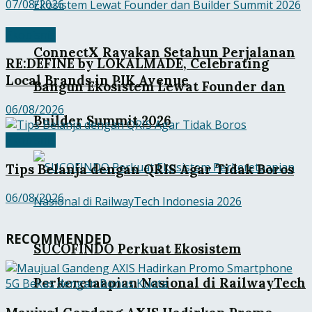
07/08/2026
Ekobisnis
ConnectX Rayakan Setahun Perjalanan
RE:DEFINE by LOKALMADE, Celebrating
Local Brands in PIK Avenue
Bangun Ekosistem Lewat Founder dan
06/08/2026
Builder Summit 2026
Ekobisnis
Tips Belanja dengan QRIS Agar Tidak Boros
06/08/2026
RECOMMENDED
SUCOFINDO Perkuat Ekosistem
Perkeretaapian Nasional di RailwayTech