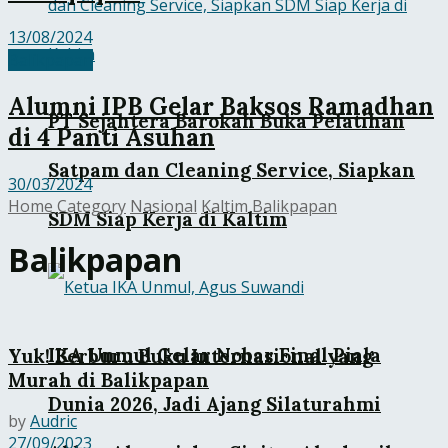
13/08/2024
Balikpapan
Alumni IPB Gelar Baksos Ramadhan
PT Sejahtera Barokah Buka Pelatihan
di 4 Panti Asuhan
Satpam dan Cleaning Service, Siapkan
30/03/2024
Home
Category
Nasional
Kaltim
Balikpapan
SDM Siap Kerja di Kaltim
Balikpapan
IKA Unmul Gelar Nobar Final Piala
Yuk! Berburu Buku Internasional yang
Murah di Balikpapan
Dunia 2026, Jadi Ajang Silaturahmi
by
Audric
27/09/2023