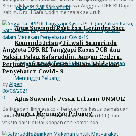
Kemerdekaan Republik Indonesia. Anggota DPR RI Dapil
Kaltim, Drs H Safaruddin mengajak seluruh...
Agus Suwandi Pastikan Gerindra Satu
Komando Jelang Pilwali Samarinda
Anggota DPR RI Tanggapi Kasus PCR dan
Vaksin Palsu, Safaruddin: Jangan Cederai
Perjuangan Masyarakat dalam Menekan
Penyebaran Covid-19
by
Alpen
06/08/2021
0
Agus Suwandy Pesan Lulusan UNMUL:
Balikpapan, linimasa.co - Terkuaknya kasus pemalsuan
Jangan Menunggu Peluang
surat hasil tes polymerase chain reaction (PCR) dan
vaksin palsu di Balikpapan dan Samarinda....
Hukum