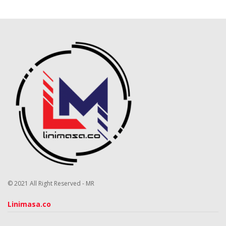
© 2021 All Right Reserved - MR
Linimasa.co