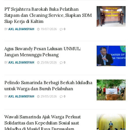
“Piala ini menjadi simbol bahwa POM dipersiapkan
PT Sejahtera Barokah Buka Pelatihan
sebagai agenda rutin setiap tahun,” jelasnya.
Satpam dan Cleaning Service, Siapkan SDM
Siap Kerja di Kaltim
Dispora telah memastikan profesionalitas kompetisi
BY
AXL ALDIANSYAH
19/07/2026
0
melalui kehadiran wasit resmi dan perangkat teknis
untuk seluruh cabang olahraga, mulai dari voli, futsal
Agus Suwandy Pesan Lulusan UNMUL:
hingga bulu tangkis.
Jangan Menunggu Peluang
Ketua Panitia, Salman, menyampaikan bahwa POM
BY
AXL ALDIANSYAH
25/06/2026
0
tahun ini dirancang sebagai wadah bagi mahasiswa
untuk mengekspresikan kemampuan dalam olahraga
Pelindo Samarinda Berbagi Berkah Iduladha
sekaligus memperkuat tali silaturahmi antarorganisasi
untuk Warga dan Buruh Pelabuhan
kampus.
BY
AXL ALDIANSYAH
29/05/2026
0
Dengan kompetisi berlangsung hingga 30 November
2025, Basuki optimistis kegiatan ini dapat menciptakan
Wawali Samarinda Ajak Warga Perkuat
ekosistem pembinaan atlet muda yang berkelanjutan
Solidaritas dan Kepedulian Sosial saat
dan mampu meningkatkan prestasi olahraga Kutai
Iduladha di Masjid Raya Darussalam