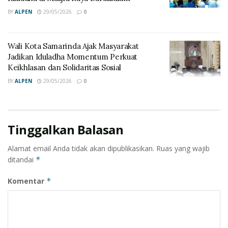
Timur di level regional maupun nasional. (adv)
BY
ALPEN
29/05/2026
0
Wali Kota Samarinda Ajak Masyarakat
Jadikan Iduladha Momentum Perkuat
Keikhlasan dan Solidaritas Sosial
BY
ALPEN
29/05/2026
0
Tinggalkan Balasan
Alamat email Anda tidak akan dipublikasikan.
Ruas yang wajib
ditandai
*
Komentar
*