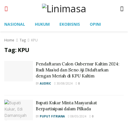
NASIONAL
HUKUM
EKOBISNIS
OPINI
Home
Tag
KPU
Tag:
KPU
Pendaftaran Calon Gubernur Kaltim 2024:
Rudi Mas’ud dan Seno Aji Didaftarkan
dengan Meriah di KPU Kaltim
BY
AUDRIC
30/08/2024
0
Bupati Kukar Minta Masyarakat
Berpartisipasi dalam Pilkada
BY
PUPUT FITRIANA
08/05/2024
0