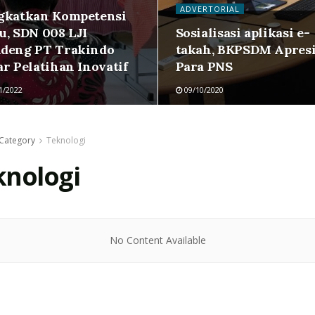
ADVERTORIAL
gkatkan Kompetensi
u, SDN 008 LJI
Sosialisasi aplikasi e-
deng PT Trakindo
takah, BKPSDM Apresi
ar Pelatihan Inovatif
Para PNS
1/2022
09/10/2020
Category
Teknologi
knologi
No Content Available