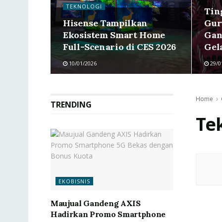
TEKNOLOGI
Tin
Hisense Tampilkan
Gur
Ekosistem Smart Home
Gan
Full-Scenario di CES 2026
Gel
10/01/2026
29/0
Home
TRENDING
Te
EKOBISNIS
Maujual Gandeng AXIS
Hadirkan Promo Smartphone