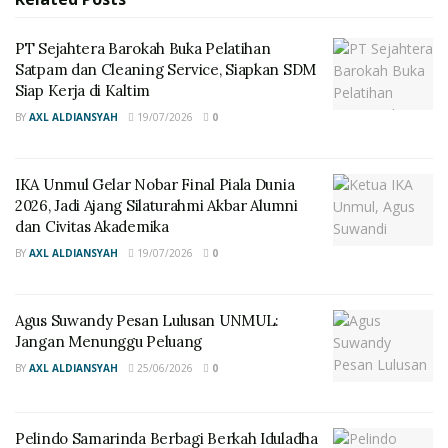
Akademika
PT Sejahtera Barokah Buka Pelatihan
Satpam dan Cleaning Service, Siapkan SDM
Kepala Balai Bahasa Provinsi Kalimantan Timur, Asep
Siap Kerja di Kaltim
Juanda, S.Ag., M.Hum., menjelaskan bahwa FTBI
BY
AXL ALDIANSYAH
19/07/2026
0
merupakan bagian dari program revitalisasi bahasa
daerah yang digulirkan sepanjang tahun. Ia
menuturkan bahwa kegiatan ini tidak hanya melatih
IKA Unmul Gelar Nobar Final Piala Dunia
anak-anak untuk berbahasa daerah dengan baik,
2026, Jadi Ajang Silaturahmi Akbar Alumni
dan Civitas Akademika
tetapi juga mengajak mereka memahami nilai-nilai
BY
AXL ALDIANSYAH
19/07/2026
0
budaya yang hidup di dalamnya.
Menurut Asep, pelaksanaan FTBI 2025 menjadi bukti
Agus Suwandy Pesan Lulusan UNMUL:
nyata komitmen Balai Bahasa dalam menghidupkan
Jangan Menunggu Peluang
kembali penggunaan bahasa daerah di kalangan
BY
AXL ALDIANSYAH
25/06/2026
0
pelajar. “Anak-anak kini lebih percaya diri
menggunakan bahasa daerah, baik dalam karya sastra
maupun dalam pertunjukan yang mereka tampilkan,”
Pelindo Samarinda Berbagi Berkah Iduladha