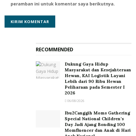
kemampuan berbahasa daerah sekaligus menjadi
peramban ini untuk komentar saya berikutnya.
ajang apresiasi bagi mereka yang berprestasi. Para
pemenang tingkat provinsi nantinya akan melaju ke
ajang FTBI tingkat nasional.
Menutup sambutannya, Asep Juanda menyampaikan
harapan agar lebih banyak bahasa daerah yang dapat
RECOMMENDED
direvitalisasi di masa mendatang. Ia menuturkan bahwa
tahun depan pihaknya berencana menambah satu
Dukung Gaya Hidup
Masyarakat dan Kesejahteraan
bahasa daerah baru, bahasa Benuaq, ke dalam
Hewan, KAI Logistik Layani
program pengembangan bahasa daerah di Kalimantan
Lebih dari 90 Ribu Hewan
Peliharaan pada Semester I
Timur.
2026
“Melestarikan bahasa daerah berarti menjaga jati diri
06/08/2026
bangsa,” ujarnya penuh semangat. Ia mengajak
Ibu2Canggih Moms Gathering
seluruh masyarakat untuk menjadikan FTBI sebagai
Special National Children’s
gerakan bersama dalam memperkuat literasi dan
Day Jadi Ajang Bonding 100
Momfluencer dan Anak di Hari
menumbuhkan rasa bangga terhadap budaya sendiri.