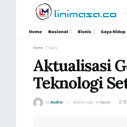
Home
Nasional
Bisnis
Gaya Hidup
Home
Opini
Aktualisasi 
Teknologi Se
0
by
Audric
4 tahun ago
in
Opini