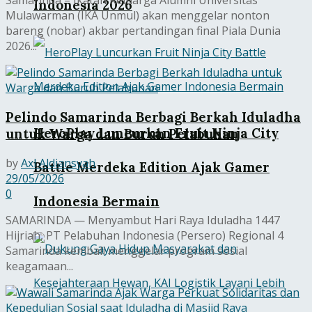
Samarinda – Ikatan Keluarga Alumni Universitas
Indonesia 2026
Mulawarman (IKA Unmul) akan menggelar nonton
bareng (nobar) akbar pertandingan final Piala Dunia
2026...
Pelindo Samarinda Berbagi Berkah Iduladha
HeroPlay Luncurkan Fruit Ninja City
untuk Warga dan Buruh Pelabuhan
by
Axl Aldiansyah
Battle Merdeka Edition Ajak Gamer
29/05/2026
0
Indonesia Bermain
SAMARINDA — Menyambut Hari Raya Iduladha 1447
Hijriah, PT Pelabuhan Indonesia (Persero) Regional 4
Samarinda kembali menggelar program sosial
keagamaan...