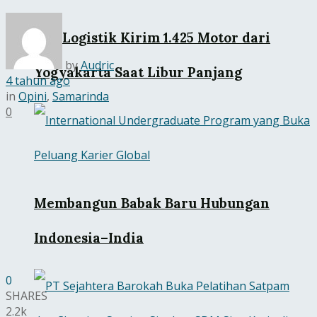
KAI Logistik Kirim 1.425 Motor dari
by
Audric
Yogyakarta Saat Libur Panjang
4 tahun ago
in
Opini
,
Samarinda
0
Membangun Babak Baru Hubungan
Indonesia–India
0
SHARES
2.2k