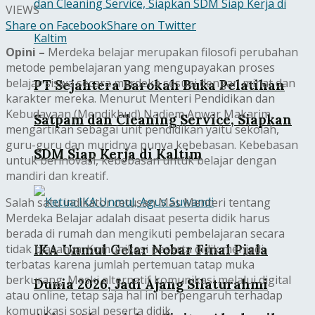
VIEWS
Share on Facebook
Share on Twitter
Opini –
Merdeka belajar merupakan filosofi perubahan
metode pembelajaran yang mengupayakan proses
belajar siswa secara merdeka sesuai dengan minat dan
PT Sejahtera Barokah Buka Pelatihan
karakter mereka. Menurut Menteri Pendidikan dan
Kebudayaan (Mendikbud) Nadiem Anwar Makarim,
Satpam dan Cleaning Service, Siapkan
mengartikan sebagai unit pendidikan yaitu sekolah,
guru-guru dan muridnya punya kebebasan. Kebebasan
SDM Siap Kerja di Kaltim
untuk berinovasi, kebebasan untuk belajar dengan
mandiri dan kreatif.
Salah satu indikator cetusan Mas Menteri tentang
Merdeka Belajar adalah disaat peserta didik harus
berada di rumah dan mengikuti pembelajaran secara
IKA Unmul Gelar Nobar Final Piala
tidak biasanya. Komunikasi peserta didik menjadi
terbatas karena jumlah pertemuan tatap muka
berkurang. Meski alternatif komunikasi melalui digital
Dunia 2026, Jadi Ajang Silaturahmi
atau online, tetap saja hal ini berpengaruh terhadap
komunikasi sosial peserta didik.