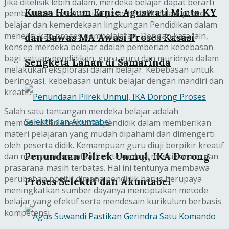
Jika ditelisik lebih dalam, merdeka belajar dapat berarti
Kuasa Hukum Ernie Aguswati Minta KY
pembetukan kemandirian peserta didik dalam proses
belajar dan kemerdekaan lingkungan Pendidikan dalam
menentukan proses pembelajaran. Dengan kata lain,
dan Bawas MA Awasi Proses Kasasi
konsep merdeka belajar adalah pemberian kebebasan
bagi satuan pendidikan, guru-guru dan muridnya dalam
Sengketa Lahan di Samarinda
melakukan eksplorasi dalam belajar. Kebebasan untuk
berinovasi, kebebasan untuk belajar dengan mandiri dan
kreatif.
Salah satu tantangan merdeka belajar adalah
memunculkan kreativitas pendidik dalam memberikan
materi pelajaran yang mudah dipahami dan dimengerti
oleh peserta didik. Kemampuan guru diuji berpikir kreatif
Penundaan Pilrek Unmul, IKA Dorong
dan mampu memanfaatkan teknologi meski sarana dan
prasarana masih terbatas. Hal ini tentunya membawa
perubahan positif dimana pendidik harus berupaya
Proses Selektif dan Akuntabel
meningkatkan sumber dayanya menciptakan metode
belajar yang efektif serta mendesain kurikulum berbasis
kompetensi.