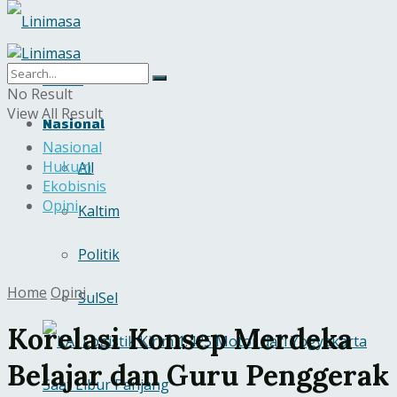
Home
No Result
View All Result
Nasional
Nasional
Hukum
All
Ekobisnis
Opini
Kaltim
Politik
Home
Opini
SulSel
Korelasi Konsep Merdeka
Belajar dan Guru Penggerak