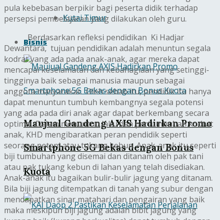
pula kebebasan berpikir bagi peserta didik terhadap
Kutai Timur
persepsi pembelajaran yang dilakukan oleh guru.
Berdasarkan refleksi pendidikan Ki Hadjar
Bisnis
Dewantara, tujuan pendidikan adalah menuntun segala
kodrat yang ada pada anak-anak, agar mereka dapat
mencapai keselamatan dan kebahagiaan yang setinggi-
tingginya baik sebagai manusia maupun sebagai
anggota masyarakat. Oleh sebab itu, pendidik itu hanya
dapat menuntun tumbuh kembangnya segala potensi
yang ada pada diri anak agar dapat berkembang secara
Maujual Gandeng AXIS Hadirkan Promo
optimal. Dalam menuntun laku dan pertumbuhan kodrat
anak, KHD mengibaratkan peran pendidik seperti
seorang petani atau tukang kebun. Anak-anak itu seperti
Smartphone 5G Bekas dengan Bonus
biji tumbuhan yang disemai dan ditanam oleh pak tani
atau pak tukang kebun di lahan yang telah disediakan.
Kuota
Anak-anak itu bagaikan bulir-bulir jagung yang ditanam.
Bila biji jagung ditempatkan di tanah yang subur dengan
mendapatkan sinar matahari dan pengairan yang baik
maka meskipun biji jagung adalah bibit jagung yang