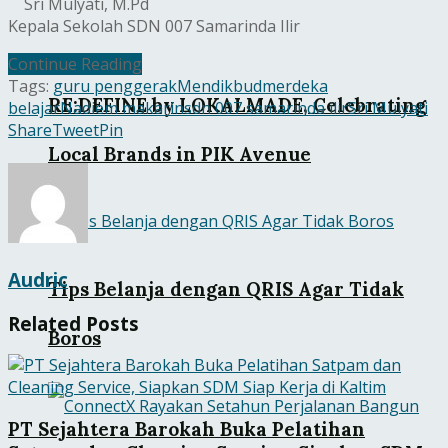
Sri Mulyati, M.Pd
Kepala Sekolah SDN 007 Samarinda Ilir
Continue Reading
Tags:
guru penggerak
Mendikbud
merdeka
RE:DEFINE by LOKALMADE, Celebrating
belajar
Nadiem makarin
sdn 007 samarinda ilir
Sri Mulyati
Share
Tweet
Pin
Local Brands in PIK Avenue
Audric
Tips Belanja dengan QRIS Agar Tidak
Related
Posts
Boros
PT Sejahtera Barokah Buka Pelatihan