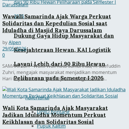
Wawali Samarinda Ajak Warga Perkuat
Solidaritas dan Kepedulian Sosial saat
Iduladha di Masjid Raya Darussalam
Dukung Gaya Hidup Masyarakat dan
by
Alpen
29/05/2026
Kesejahteraan Hewan, KAI Logistik
0
Layani Lebih dari 90 Ribu Hewan
SAMARINDA - Wakil Wali Kota Samarinda, H. Saefuddin
Zuhri, mengajak masyarakat menjadikan momentum
Peliharaan pada Semester I 2026
Hari Raya Iduladha 1447 Hijriah sebagai sarana...
Advertorial
Wali Kota Samarinda Ajak Masyarakat
DPRD Bontang
Jadikan Iduladha Momentum Perkuat
Keikhlasan dan Solidaritas Sosial
Pupuk Kaltim