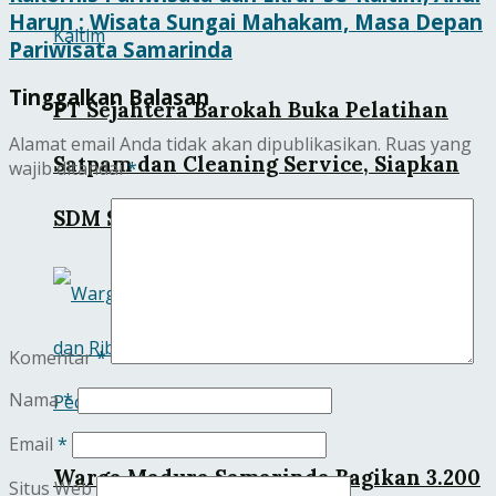
Harun : Wisata Sungai Mahakam, Masa Depan
Pariwisata Samarinda
Tinggalkan Balasan
PT Sejahtera Barokah Buka Pelatihan
Alamat email Anda tidak akan dipublikasikan.
Ruas yang
Satpam dan Cleaning Service, Siapkan
wajib ditandai
*
SDM Siap Kerja di Kaltim
Komentar
*
Nama
*
Email
*
Warga Madura Samarinda Bagikan 3.200
Situs Web