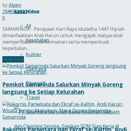
by
Alpen
Gaya Hidup
29/05/2026
0
All
SAMARINDA - Perayaan Hari Raya Iduladha 1447 Hijriah
dimanfaatkan Andi Harun untuk mengajak masyarakat
Kesehatan
memperdalam nilai keimanan serta memperkuat
kepedulian...
Kuliner
Next Post
Olahraga
Otomotif
Pemkot Samarinda Salurkan Minyak Goreng
langsung ke Setiap Kelurahan
Travel
Rakornis Pariwisata dan Ekraf se-Kaltim, Andi