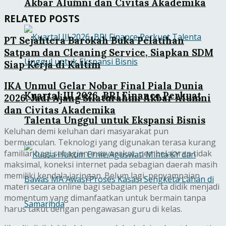
Akbar Alumni dan Civitas Akademika
RELATED POSTS
PT Sejahtera Barokah Buka Pelatihan
Satpam dan Cleaning Service, Siapkan SDM
Siap Kerja di Kaltim
IKA Unmul Gelar Nobar Final Piala Dunia
Kuartal III 2026, BRI Finance Perkuat
2026, Jadi Ajang Silaturahmi Akbar Alumni
dan Civitas Akademika
Talenta Unggul untuk Ekspansi Bisnis
Keluhan demi keluhan dari masyarakat pun
bermunculan. Teknologi yang digunakan terasa kurang
familiar bagi sebagian masyarakat, pembelajaran tidak
maksimal, koneksi internet pada sebagian daerah masih
memiliki kendala jaringan. Belum lagi, penyampaian
materi secara online bagi sebagian peserta didik menjadi
momentum yang dimanfaatkan untuk bermain tanpa
harus takut dengan pengawasan guru di kelas.