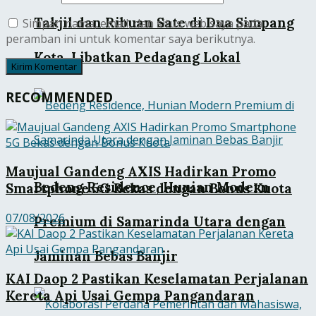
Takjil dan Ribuan Sate di Dua Simpang
Simpan nama, email, dan situs web saya pada
peramban ini untuk komentar saya berikutnya.
Kota, Libatkan Pedagang Lokal
RECOMMENDED
Maujual Gandeng AXIS Hadirkan Promo
Bedeng Residence, Hunian Modern
Smartphone 5G Bekas dengan Bonus Kuota
07/08/2026
Premium di Samarinda Utara dengan
Jaminan Bebas Banjir
KAI Daop 2 Pastikan Keselamatan Perjalanan
Kereta Api Usai Gempa Pangandaran