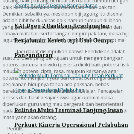
kurang baik (kurang berkualitas) dapat tumbuh dengan
baik karena perhatian dan perawatan dari pak tani.
Demikian sebaliknya, meskipun biji jagung itu disemai
adalah bibit berkualitas baik namun tumbuh di lahan
KAI Daop 2 Pastikan Keselamatan
yang gersang dan tidak mendapatkan pengairan dan
cahaya matahari serta ‘tangan dingin’ pak tani, maka biji
Perjalanan Kereta Api Usai Gempa
jagung itu mungkin tumbuh namun tidak akan optimal.
Jadi dapat disimpulkan bahwa Pendidikan adalah
Pangandaran
suatu proses yang bertujuan untuk mengembangkan
potensi-potensi individu (peserta didik) baik potensi fisik
maupun potensi cipta, rasa, maupun karsanya agar
potensi itu menjadi nyata dan dapat berfungsi dalam
perjalanan hidupnya tanpa ada paksaan, bebas
berekslporasi dan merdeka dalam belajar. Pencapaian
proses dan hasil belajar siswa agar optimal maka
diperlukan guru yang mau bergerak dan berorientasi
Pelindo Multi Terminal Tanjung Intan
pada siswa serta melakukan transformasi pendidikan di
masa yang akan datang.
Perkuat Kinerja Operasional Pelabuhan
Penulis