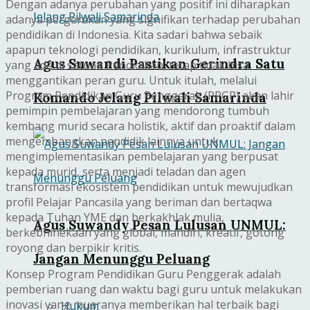
Dengan adanya perubahan yang positif ini diharapkan
adanya pergerakan yang signifikan terhadap perubahan
pendidikan di Indonesia. Kita sadari bahwa sebaik
apapun teknologi pendidikan, kurikulum, infrastruktur
Agus Suwandi Pastikan Gerindra Satu
yang ada di satuan Pendidikan, tetap tidak bisa
menggantikan peran guru. Untuk itulah, melalui
Program Pendidikan Guru Penggerak (PPGP) akan lahir
Komando Jelang Pilwali Samarinda
pemimpin pembelajaran yang mendorong tumbuh
kembang murid secara holistik, aktif dan proaktif dalam
mengembangkan pendidik lainnya untuk
mengimplementasikan pembelajaran yang berpusat
kepada murid, serta menjadi teladan dan agen
transformasi ekosistem pendidikan untuk mewujudkan
profil Pelajar Pancasila yang beriman dan bertaqwa
kepada Tuhan YME dan berkakhlak mulia,
Agus Suwandy Pesan Lulusan UNMUL:
berkebhinekaan yang global, mandiri, kreatif, gotong
royong dan berpikir kritis.
Jangan Menunggu Peluang
Konsep Program Pendidikan Guru Penggerak adalah
pemberian ruang dan waktu bagi guru untuk melakukan
inovasi yang muaranya memberikan hal terbaik bagi
Hukum