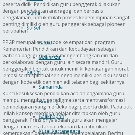
peserta didik. Pendidikan guru penggerak dilakukan
dengan pendekatan andragogi dan berbasis
Dunia
pengalaman, untuk itulah proses kepemimpinan sangat
penting dimiliki oleh guru penggerak sebagai pioneer
SulSel
perubahan.
PPGP merupakan episode ke empat dari program
Barru
Kementerian Pendidikan dan Kebudayaan sebagai
wahana bagi guru dalam mengembangkan diri dan
Makassar
berkolaborasi dengan guru lain secara mandiri. Guru
penggerak dibentuk untuk memiliki kematangan moral,
Kaltim
emosi serta spiritual sehingga memiliki perilaku sesuai
dengan kode etik dan menjadi teladan bagi sekitarnya.
Samarinda
Kunci kesuksesan pendidikan adalah bagaimana guru
mampu mengubah paradigma serta mentransformasi
Bontang
pembelajaran yang merdeka bagi peserta didik. Pada titik
inilah konsep merdeka belajar diterapkan oleh guru
Balikpapan
penggerak. Prinsipnya adalah guru akan mengajar
dengan merdeka tanpa tekanan dan diberikan
Kutai Kartanegara
kemerdekaan dalam mengelola pembelajaran. Begitu