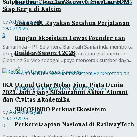
Satpam dan Cleaning Service, Siapkan SDM
Siap Kerja di Kaltim
by
Axl Aldiansyah
ConnectX Rayakan Setahun Perjalanan
19/07/2026
0
Bangun Ekosistem Lewat Founder dan
Samarinda – PT Sejahtera Barokah Samarinda membuka
Builder Summit 2026
program pelatihan Satuan Pengamanan (Satpam) dan
Cleaning Service sebagai upaya mencetak sumber daya...
IKA Unmul Gelar Nobar Final Piala Dunia
2026, Jadi Ajang Silaturahmi Akbar Alumni
dan Civitas Akademika
SUCOFINDO Perkuat Ekosistem
by
Axl Aldiansyah
19/07/2026
Perkeretaapian Nasional di RailwayTech
0