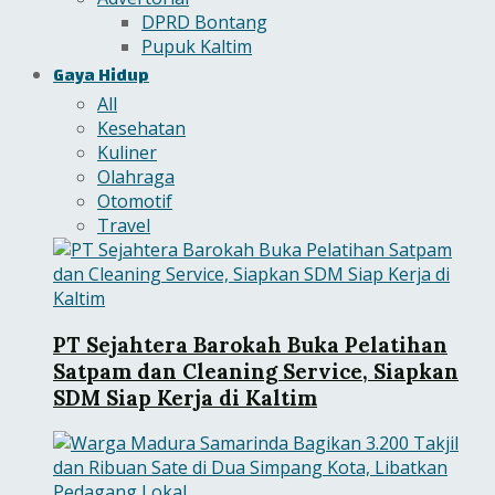
DPRD Bontang
Pupuk Kaltim
Gaya Hidup
All
Kesehatan
Kuliner
Olahraga
Otomotif
Travel
PT Sejahtera Barokah Buka Pelatihan
Satpam dan Cleaning Service, Siapkan
SDM Siap Kerja di Kaltim