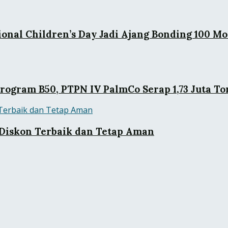
onal Children’s Day Jadi Ajang Bonding 100 M
ogram B50, PTPN IV PalmCo Serap 1,73 Juta To
Diskon Terbaik dan Tetap Aman