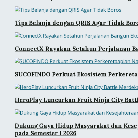
Tips Belanja dengan QRIS Agar Tidak Bor
ConnectX Rayakan Setahun Perjalanan Ba
SUCOFINDO Perkuat Ekosistem Perkeretaa
HeroPlay Luncurkan Fruit Ninja City Bat
Dukung Gaya Hidup Masyarakat dan Kesej
pada Semester I 2026