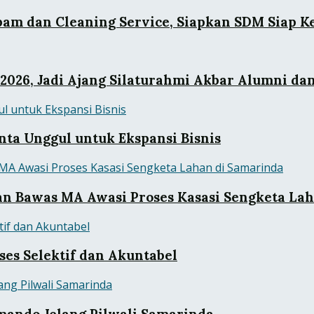
pam dan Cleaning Service, Siapkan SDM Siap Ke
 2026, Jadi Ajang Silaturahmi Akbar Alumni da
enta Unggul untuk Ekspansi Bisnis
n Bawas MA Awasi Proses Kasasi Sengketa Lah
es Selektif dan Akuntabel
mando Jelang Pilwali Samarinda