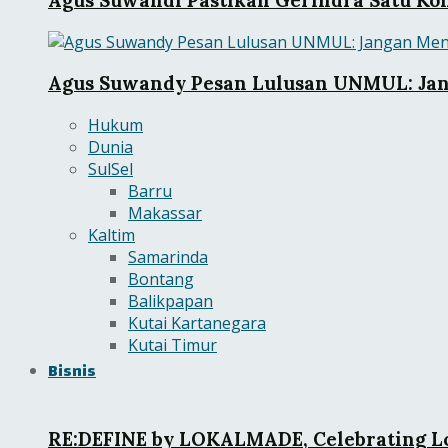
Agus Suwandy Pesan Lulusan UNMUL: Ja
Hukum
Dunia
SulSel
Barru
Makassar
Kaltim
Samarinda
Bontang
Balikpapan
Kutai Kartanegara
Kutai Timur
Bisnis
RE:DEFINE by LOKALMADE, Celebrating Lo