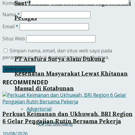
Saat Malam, Tim Kesehatan Jaga Kondisi
Komentar
*
Nama
*
Petugas
Email
*
Situs Web
Simpan nama, email, dan situs web saya pada
peramban ini untuk komentar saya berikutnya.
PT Arafura Surya Alam Dukung
Kesehatan Masyarakat Lewat Khitanan
RECOMMENDED
Massal di Kotabunan
Advertorial
Perkuat Keimanan dan Ukhuwah, BRI Region
6 Gelar Pengajian Rutin Bersama Pekerja
DPRD Bontang
10/08/2026