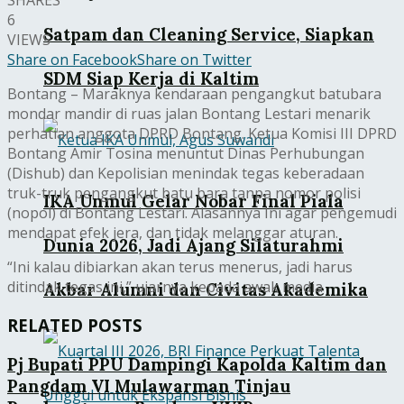
SHARES
6
Satpam dan Cleaning Service, Siapkan
VIEWS
Share on Facebook
Share on Twitter
SDM Siap Kerja di Kaltim
Bontang – Maraknya kendaraan pengangkut batubara
mondar mandir di ruas jalan Bontang Lestari menarik
perhatian anggota DPRD Bontang. Ketua Komisi III DPRD
Bontang Amir Tosina menuntut Dinas Perhubungan
(Dishub) dan Kepolisian menindak tegas keberadaan
truk-truk pengangkut batu bara tanpa nomor polisi
IKA Unmul Gelar Nobar Final Piala
(nopol) di Bontang Lestari. Alasannya Ini agar pengemudi
mendapat efek jera, dan tidak melanggar aturan.
Dunia 2026, Jadi Ajang Silaturahmi
“Ini kalau dibiarkan akan terus menerus, jadi harus
ditindak tegas ini,” ujarnya kepada awak media
Akbar Alumni dan Civitas Akademika
RELATED POSTS
Pj Bupati PPU Dampingi Kapolda Kaltim dan
Pangdam VI Mulawarman Tinjau