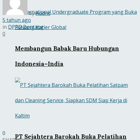
by
Audric
5 tahun ago
in
DPRD Bontang
0
Membangun Babak Baru Hubungan
Indonesia–India
0
PT Sejahtera Barokah Buka Pelatihan