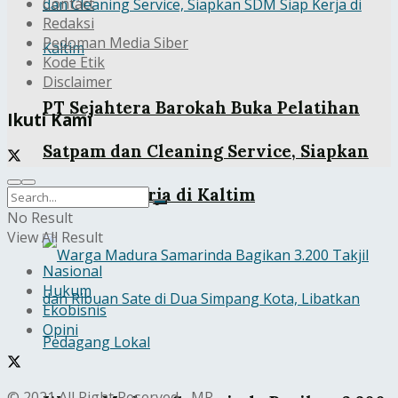
Contact
Redaksi
Pedoman Media Siber
Kode Etik
Disclaimer
PT Sejahtera Barokah Buka Pelatihan
Ikuti Kami
Satpam dan Cleaning Service, Siapkan
SDM Siap Kerja di Kaltim
No Result
View All Result
Nasional
Hukum
Ekobisnis
Opini
© 2021 All Right Reserved - MR