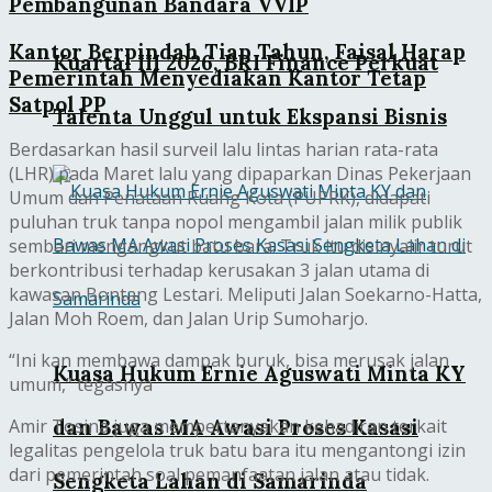
Pembangunan Bandara VVIP
Kantor Berpindah Tiap Tahun, Faisal Harap
Kuartal III 2026, BRI Finance Perkuat
Pemerintah Menyediakan Kantor Tetap
Satpol PP
Talenta Unggul untuk Ekspansi Bisnis
Berdasarkan hasil surveil lalu lintas harian rata-rata
(LHR) pada Maret lalu yang dipaparkan Dinas Pekerjaan
Umum dan Penataan Ruang Kota (PUPRK), didapati
puluhan truk tanpa nopol mengambil jalan milik publik
sembari mengangkut batu bara. Truk itu disinyalir turut
berkontribusi terhadap kerusakan 3 jalan utama di
kawasan Bontang Lestari. Meliputi Jalan Soekarno-Hatta,
Jalan Moh Roem, dan Jalan Urip Sumoharjo.
“Ini kan membawa dampak buruk, bisa merusak jalan
Kuasa Hukum Ernie Aguswati Minta KY
umum,” tegasnya
dan Bawas MA Awasi Proses Kasasi
Amir Tosina juga mempertanyakan kehadiran terkait
legalitas pengelola truk batu bara itu mengantongi izin
dari pemerintah soal pemanfaatan jalan atau tidak.
Sengketa Lahan di Samarinda