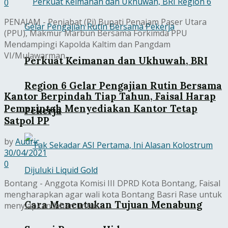
0
PENAJAM - Penjabat (Pj) Bupati Penajam Paser Utara
(PPU), Makmur Marbun Bersama Forkimda PPU
Mendampingi Kapolda Kaltim dan Pangdam
VI/Mulawarman...
Perkuat Keimanan dan Ukhuwah, BRI
Region 6 Gelar Pengajian Rutin Bersama
Kantor Berpindah Tiap Tahun, Faisal Harap
Pemerintah Menyediakan Kantor Tetap
Pekerja
Satpol PP
by
Audric
30/04/2021
0
Bontang - Anggota Komisi III DPRD Kota Bontang, Faisal
mengharapkan agar wali kota Bontang Basri Rase untuk
Cara Menentukan Tujuan Menabung
menyiapkan lahan untuk...