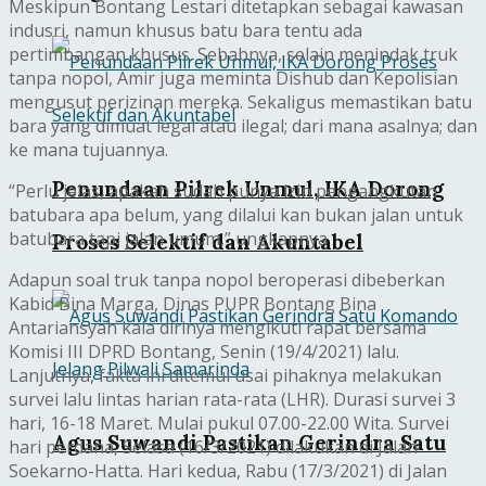
Meskipun Bontang Lestari ditetapkan sebagai kawasan
indusri, namun khusus batu bara tentu ada
pertimbangan khusus. Sebabnya, selain menindak truk
tanpa nopol, Amir juga meminta Dishub dan Kepolisian
mengusut perizinan mereka. Sekaligus memastikan batu
bara yang dimuat legal atau ilegal; dari mana asalnya; dan
ke mana tujuannya.
Penundaan Pilrek Unmul, IKA Dorong
“Perlu jelas, apakah sudah punya izin pengangkutan
batubara apa belum, yang dilalui kan bukan jalan untuk
batubara tapi jalan umum,” ungkapnya
Proses Selektif dan Akuntabel
Adapun soal truk tanpa nopol beroperasi dibeberkan
Kabid Bina Marga, Dinas PUPR Bontang Bina
Antariansyah kala dirinya mengikuti rapat bersama
Komisi III DPRD Bontang, Senin (19/4/2021) lalu.
Lanjutnya, fakta ini ditemui usai pihaknya melakukan
survei lalu lintas harian rata-rata (LHR). Durasi survei 3
hari, 16-18 Maret. Mulai pukul 07.00-22.00 Wita. Survei
Agus Suwandi Pastikan Gerindra Satu
hari perdana, Selasa (16/3/2021) dilakukan di Jalan
Soekarno-Hatta. Hari kedua, Rabu (17/3/2021) di Jalan