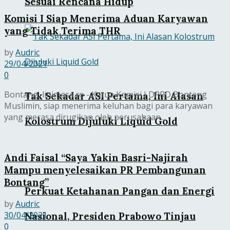
Sesuai Rencana Hidup
Komisi I Siap Menerima Aduan Karyawan
yang Tidak Terima THR
by
Audric
29/04/2021
0
Bontang, linimasa.co - Ketua Komisi I DPRD Bontang
Tak Sekadar ASI Pertama, Ini Alasan
Muslimin, siap menerima keluhan bagi para karyawan
yang merasa dirugikan oleh perusahaan...
Kolostrum Dijuluki Liquid Gold
Andi Faisal “Saya Yakin Basri-Najirah
Mampu menyelesaikan PR Pembangunan
Bontang”
Perkuat Ketahanan Pangan dan Energi
by
Audric
30/04/2021
Nasional, Presiden Prabowo Tinjau
0