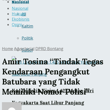
Nasional
Nasional
Hukum
All
Ekobisnis
Opini
Kaltim
Politik
Home
Advertorial
DPRD Bontang
SulSel
Amir Tosina “Tindak Tegas
Kendaraan Pengangkut
Batubara yang Tidak
Memiliki Nomor Polisi”
KAI Logistik Kirim 1.425 Motor dari
Yogyakarta Saat Libur Panjang