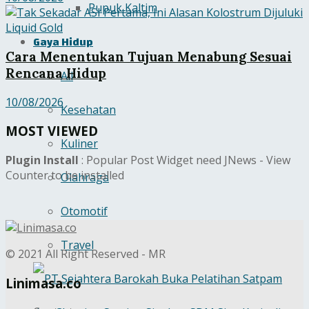
Pupuk Kaltim
Gaya Hidup
Cara Menentukan Tujuan Menabung Sesuai
Rencana Hidup
All
10/08/2026
Kesehatan
MOST VIEWED
Kuliner
Plugin Install
: Popular Post Widget need JNews - View
Counter to be installed
Olahraga
Otomotif
Travel
© 2021 All Right Reserved - MR
Linimasa.co