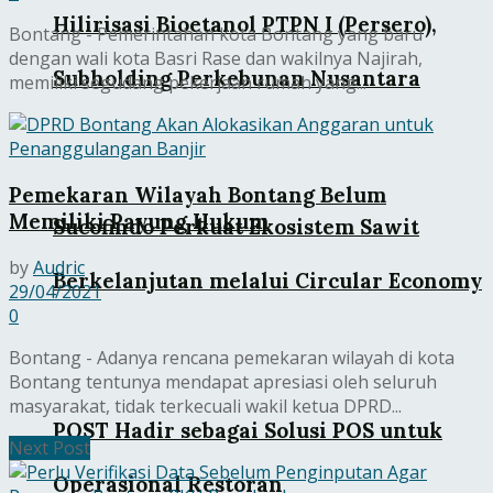
Hilirisasi Bioetanol PTPN I (Persero),
Bontang - Pemerintahan kota Bontang yang baru
dengan wali kota Basri Rase dan wakilnya Najirah,
Subholding Perkebunan Nusantara
memiliki segudang pekerjaan rumah yang...
Pemekaran Wilayah Bontang Belum
Memiliki Payung Hukum
Sucofindo Perkuat Ekosistem Sawit
by
Audric
Berkelanjutan melalui Circular Economy
29/04/2021
0
Bontang - Adanya rencana pemekaran wilayah di kota
Bontang tentunya mendapat apresiasi oleh seluruh
masyarakat, tidak terkecuali wakil ketua DPRD...
POST Hadir sebagai Solusi POS untuk
Next Post
Operasional Restoran