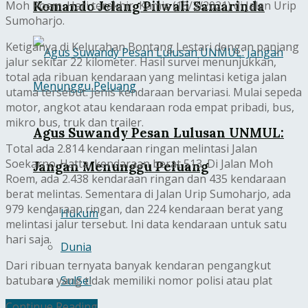
Komando Jelang Pilwali Samarinda
Moh Roem. Hari terakhir, Kamis (18/3/2021) di Jalan Urip
Sumoharjo.
Ketiganya di Kelurahan Bontang Lestari dengan panjang
jalur sekitar 22 kilometer. Hasil survei menunjukkan,
total ada ribuan kendaraan yang melintasi ketiga jalan
utama tersebut. Jenis kendaraan bervariasi. Mulai sepeda
motor, angkot atau kendaraan roda empat pribadi, bus,
mikro bus, truk dan trailer.
Agus Suwandy Pesan Lulusan UNMUL:
Total ada 2.814 kendaraan ringan melintasi Jalan
Soekarno-Hatta, kendaraan berat 513. Di Jalan Moh
Jangan Menunggu Peluang
Roem, ada 2.438 kendaraan ringan dan 435 kendaraan
berat melintas. Sementara di Jalan Urip Sumoharjo, ada
979 kendaraan ringan, dan 224 kendaraan berat yang
Hukum
melintasi jalur tersebut. Ini data kendaraan untuk satu
hari saja.
Dunia
Dari ribuan ternyata banyak kendaran pengangkut
SulSel
batubara yang tidak memiliki nomor polisi atau plat
Continue Reading