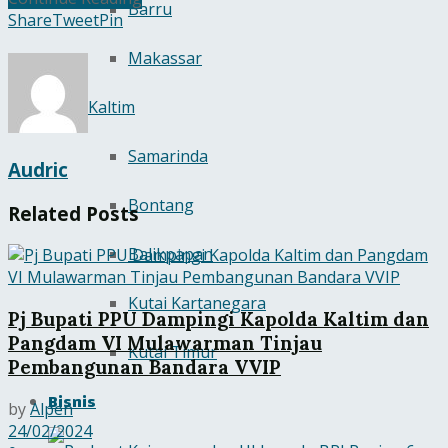
Barru
Share
Tweet
Pin
Makassar
Kaltim
Samarinda
Audric
Bontang
Related
Posts
Balikpapan
Kutai Kartanegara
Pj Bupati PPU Dampingi Kapolda Kaltim dan
Pangdam VI Mulawarman Tinjau
Kutai Timur
Pembangunan Bandara VVIP
Bisnis
by
Alpen
24/02/2024