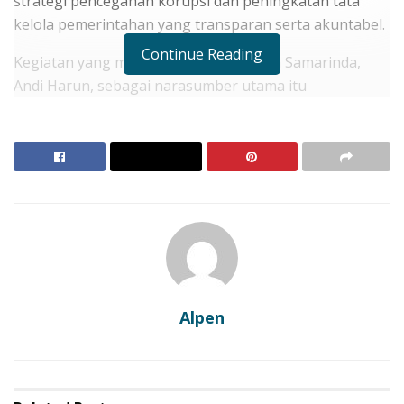
strategi pencegahan korupsi dan peningkatan tata
kelola pemerintahan yang transparan serta akuntabel.
Continue Reading
Kegiatan yang menghadirkan Wali Kota Samarinda,
Andi Harun, sebagai narasumber utama itu
berlangsung di Ballroom Arutala Kantor Bapperida
Kota Samarinda, Selasa (26/5/2026). Acara tersebut
diikuti berbagai unsur pemerintahan dan lembaga
daerah, mulai dari pimpinan DPRD, kepala perangkat
daerah, camat, lurah, hingga pimpinan BUMD dan
fasilitas layanan kesehatan.
RELATED POSTS
PT Sejahtera Barokah Buka Pelatihan Satpam dan
Alpen
Cleaning Service, Siapkan SDM Siap Kerja di Kaltim
IKA Unmul Gelar Nobar Final Piala Dunia 2026, Jadi
Ajang Silaturahmi Akbar Alumni dan Civitas
Akademika