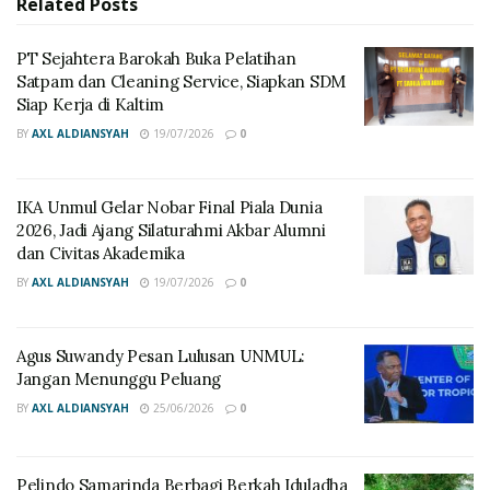
Related
Posts
Dalam sambutannya, Andi Harun menegaskan bahwa
PT Sejahtera Barokah Buka Pelatihan
Satpam dan Cleaning Service, Siapkan SDM
pembangunan Kota Samarinda menuju kota yang
Siap Kerja di Kaltim
maju, modern, dan berkelanjutan harus ditopang oleh
BY
AXL ALDIANSYAH
19/07/2026
0
pemerintahan yang memiliki integritas tinggi serta
mampu menjaga kepercayaan masyarakat.
IKA Unmul Gelar Nobar Final Piala Dunia
Menurutnya, terdapat empat aspek utama yang
2026, Jadi Ajang Silaturahmi Akbar Alumni
menjadi landasan penguatan integritas pemerintahan,
dan Civitas Akademika
yakni sistem pemerintahan yang baik, kepemimpinan
BY
AXL ALDIANSYAH
19/07/2026
0
yang beretika, tata kelola transparan berbasis digital,
dan budaya organisasi yang sehat serta bebas dari
Agus Suwandy Pesan Lulusan UNMUL:
praktik korupsi.
Jangan Menunggu Peluang
Ia menilai keberhasilan pemerintahan tidak hanya
BY
AXL ALDIANSYAH
25/06/2026
0
diukur dari program maupun besarnya anggaran,
tetapi juga dari sikap dan integritas aparatur dalam
Pelindo Samarinda Berbagi Berkah Iduladha