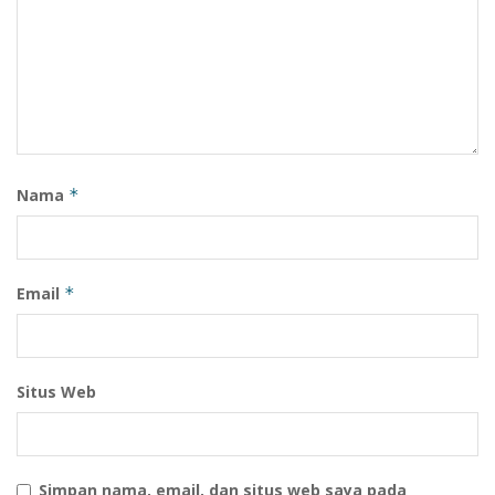
kinerja pemerintah daerah serta mendukung
pembangunan Kota Samarinda yang berintegritas.
(adv)
Nama
*
Email
*
Situs Web
Simpan nama, email, dan situs web saya pada