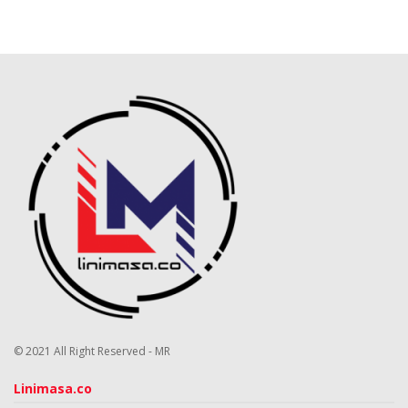
© 2021 All Right Reserved - MR
Linimasa.co