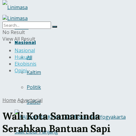
Home
No Result
View All Result
Nasional
Nasional
Hukum
All
Ekobisnis
Opini
Kaltim
Politik
Home
Advertorial
SulSel
Wali Kota Samarinda
Serahkan Bantuan Sapi