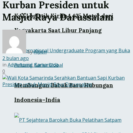
Kurban Presiden untuk
Masjid Raya Darussalam
KAI Logistik Kirim 1.425 Motor dari
Yogyakarta Saat Libur Panjang
by
Alpen
2 bulan ago
in
Advertorial
,
Samarinda
0
Membangun Babak Baru Hubungan
Indonesia–India