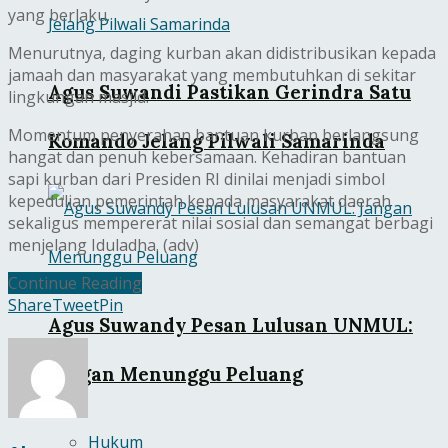
yang berlaku.
Menurutnya, daging kurban akan didistribusikan kepada
jamaah dan masyarakat yang membutuhkan di sekitar
Agus Suwandi Pastikan Gerindra Satu
lingkungan masjid.
Momentum penyerahan bantuan kurban berlangsung
Komando Jelang Pilwali Samarinda
hangat dan penuh kebersamaan. Kehadiran bantuan
sapi kurban dari Presiden RI dinilai menjadi simbol
kepedulian pemerintah kepada masyarakat daerah
sekaligus mempererat nilai sosial dan semangat berbagi
menjelang Iduladha. (adv)
Continue Reading
Share
Tweet
Pin
Agus Suwandy Pesan Lulusan UNMUL:
Jangan Menunggu Peluang
Hukum