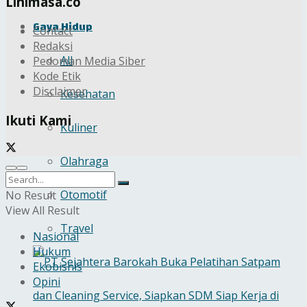
Linimasa.co
Gaya Hidup
Contact
Redaksi
All
Pedoman Media Siber
Kode Etik
Disclaimer
Kesehatan
Ikuti Kami
Kuliner
Olahraga
Otomotif
No Result
View All Result
Travel
Nasional
Hukum
Ekobisnis
Opini