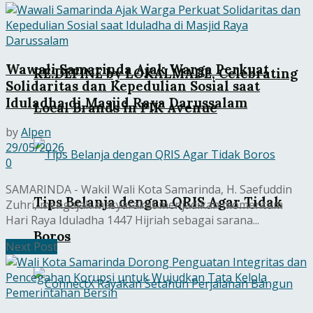
Wawali Samarinda Ajak Warga Perkuat
RE:DEFINE by LOKALMADE, Celebrating
Solidaritas dan Kepedulian Sosial saat
Iduladha di Masjid Raya Darussalam
Local Brands in PIK Avenue
by
Alpen
29/05/2026
0
SAMARINDA - Wakil Wali Kota Samarinda, H. Saefuddin
Tips Belanja dengan QRIS Agar Tidak
Zuhri, mengajak masyarakat menjadikan momentum
Hari Raya Iduladha 1447 Hijriah sebagai sarana...
Boros
Next Post