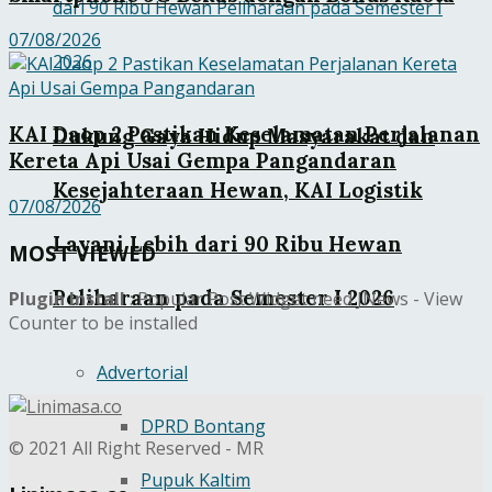
07/08/2026
KAI Daop 2 Pastikan Keselamatan Perjalanan
Dukung Gaya Hidup Masyarakat dan
Kereta Api Usai Gempa Pangandaran
Kesejahteraan Hewan, KAI Logistik
07/08/2026
Layani Lebih dari 90 Ribu Hewan
MOST VIEWED
Peliharaan pada Semester I 2026
Plugin Install
: Popular Post Widget need JNews - View
Counter to be installed
Advertorial
DPRD Bontang
© 2021 All Right Reserved - MR
Pupuk Kaltim