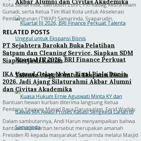
Akbar Alumni dan Civitas Akademika
Kota Samarinda, Saefuddin Zuhri, Plh Kabag Kesra Imam
Gunadi, serta Ketua Tim Wali Kota untuk Akselerasi
Pembangunan (TWAP) Samarinda, Syaparudin.
RELATED POSTS
PT Sejahtera Barokah Buka Pelatihan
Satpam dan Cleaning Service, Siapkan SDM
Kuartal III 2026, BRI Finance Perkuat
Siap Kerja di Kaltim
IKA Unmul Gelar Nobar Final Piala Dunia
Talenta Unggul untuk Ekspansi Bisnis
2026, Jadi Ajang Silaturahmi Akbar Alumni
dan Civitas Akademika
Bantuan hewan kurban diterima langsung Ketua
Pembina Yayasan Masjid Raya Darussalam, Farid Wadjdy.
Dalam sambutannya, Andi Harun menyampaikan bahwa
bantuan sapi kurban tersebut merupakan amanah
Presiden RI kepada masyarakat Samarinda melalui Masjid