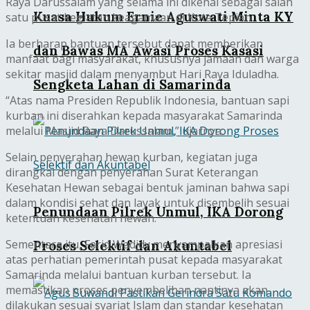
Raya Darussalam yang selama ini dikenal sebagai salah
Kuasa Hukum Ernie Aguswati Minta KY
satu pusat kegiatan keagamaan di Kota Tepian.
Ia berharap bantuan tersebut dapat memberikan
dan Bawas MA Awasi Proses Kasasi
manfaat bagi masyarakat, khususnya jamaah dan warga
sekitar masjid dalam menyambut Hari Raya Iduladha.
Sengketa Lahan di Samarinda
“Atas nama Presiden Republik Indonesia, bantuan sapi
kurban ini diserahkan kepada masyarakat Samarinda
melalui Masjid Raya Darussalam,” ujarnya.
Selain penyerahan hewan kurban, kegiatan juga
dirangkai dengan penyerahan Surat Keterangan
Kesehatan Hewan sebagai bentuk jaminan bahwa sapi
dalam kondisi sehat dan layak untuk disembelih sesuai
Penundaan Pilrek Unmul, IKA Dorong
ketentuan kesehatan hewan.
Sementara itu, Farid Wadjdy menyampaikan apresiasi
Proses Selektif dan Akuntabel
atas perhatian pemerintah pusat kepada masyarakat
Samarinda melalui bantuan kurban tersebut. Ia
memastikan proses penyembelihan nantinya akan
dilakukan sesuai syariat Islam dan standar kesehatan