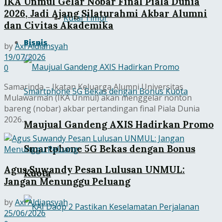
IKA Unmul Gelar Nobar Final Piala Dunia
2026, Jadi Ajang Silaturahmi Akbar Alumni
Kutai Timur
dan Civitas Akademika
Bisnis
by
Axl Aldiansyah
19/07/2026
0
Samarinda – Ikatan Keluarga Alumni Universitas
Mulawarman (IKA Unmul) akan menggelar nonton
bareng (nobar) akbar pertandingan final Piala Dunia
2026...
Maujual Gandeng AXIS Hadirkan Promo
Smartphone 5G Bekas dengan Bonus
Agus Suwandy Pesan Lulusan UNMUL:
Kuota
Jangan Menunggu Peluang
by
Axl Aldiansyah
25/06/2026