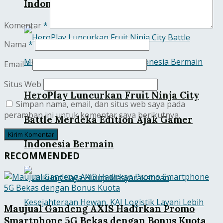
Indonesia 2026
Komentar
*
Nama
*
Email
*
Situs Web
HeroPlay Luncurkan Fruit Ninja City
Simpan nama, email, dan situs web saya pada
peramban ini untuk komentar saya berikutnya.
Battle Merdeka Edition Ajak Gamer
Indonesia Bermain
RECOMMENDED
Maujual Gandeng AXIS Hadirkan Promo
Smartphone 5G Bekas dengan Bonus Kuota