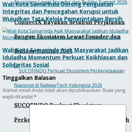
Wali Kota Samarinda Dorong Penguatan
Integritas dan Pencegahan Korupsi untuk
Wujudkan Tata Kelola Pemerintahan Bersih
ConnectX Rayakan Setahun Perjalanan
Bangun Ekosistem Lewat Founder dan
Wali Kota Samarinda Ajak Masyarakat Jadikan
Builder Summit 2026
Iduladha Momentum Perkuat Keikhlasan dan
Solidaritas Sosial
Tinggalkan Balasan
Alamat email Anda tidak akan dipublikasikan.
Ruas yang
wajib ditandai
*
SUCOFINDO Perkuat Ekosistem
Perkeretaapian Nasional di RailwayTech