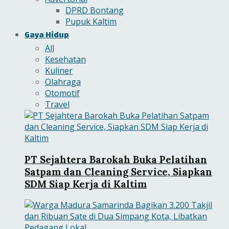
DPRD Bontang
Pupuk Kaltim
Gaya Hidup
All
Kesehatan
Kuliner
Olahraga
Otomotif
Travel
PT Sejahtera Barokah Buka Pelatihan
Satpam dan Cleaning Service, Siapkan
SDM Siap Kerja di Kaltim