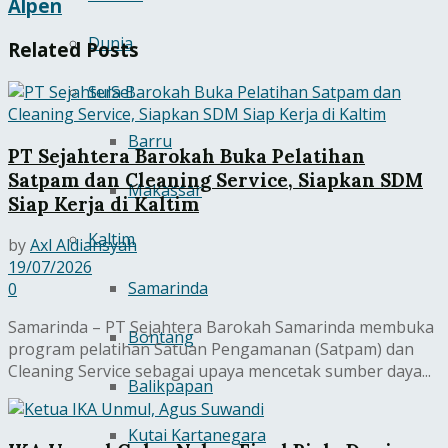
Alpen
Dunia
Related
Posts
SulSel
Barru
PT Sejahtera Barokah Buka Pelatihan
Satpam dan Cleaning Service, Siapkan SDM
Makassar
Siap Kerja di Kaltim
Kaltim
by
Axl Aldiansyah
19/07/2026
Samarinda
0
Samarinda – PT Sejahtera Barokah Samarinda membuka
Bontang
program pelatihan Satuan Pengamanan (Satpam) dan
Cleaning Service sebagai upaya mencetak sumber daya...
Balikpapan
Kutai Kartanegara