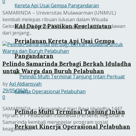
0
SAMARINDA – Universitas Mulawarman (UNMUL)
kembali melepas ribuan lulusan dalam Wisuda
KAI Daop 2 Pastikan Keselamatan
Gelombang II Tahun 2026. Sebanyak 1.667 wisudawan
dari jenjang...
Perjalanan Kereta Api Usai Gempa
Pangandaran
Pelindo Samarinda Berbagi Berkah Iduladha
untuk Warga dan Buruh Pelabuhan
by
Axl Aldiansyah
29/05/2026
0
SAMARINDA — Menyambut Hari Raya Iduladha 1447
Pelindo Multi Terminal Tanjung Intan
Hijriah, PT Pelabuhan Indonesia (Persero) Regional 4
Samarinda kembali menggelar program sosial
Perkuat Kinerja Operasional Pelabuhan
keagamaan...