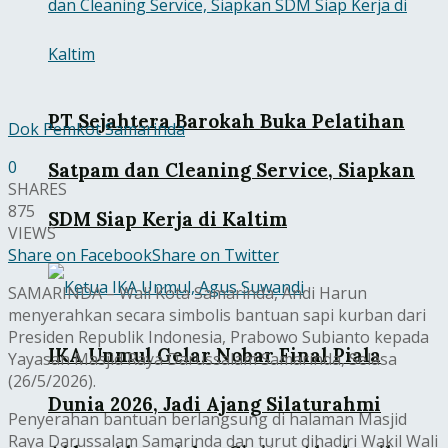
PT Sejahtera Barokah Buka Pelatihan
Dok Pemkot Samarinda
0
Satpam dan Cleaning Service, Siapkan
SHARES
875
SDM Siap Kerja di Kaltim
VIEWS
Share on Facebook
Share on Twitter
SAMARINDA – Wali Kota Samarinda, Andi Harun
menyerahkan secara simbolis bantuan sapi kurban dari
Presiden Republik Indonesia, Prabowo Subianto kepada
IKA Unmul Gelar Nobar Final Piala
Yayasan Masjid Raya Darussalam Samarinda, Selasa
(26/5/2026).
Dunia 2026, Jadi Ajang Silaturahmi
Penyerahan bantuan berlangsung di halaman Masjid
Raya Darussalam Samarinda dan turut dihadiri Wakil Wali