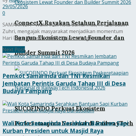
29/05/2026
0
ConnectX Rayakan Setahun Perjalanan
SAMARINDA - Wakil Wali Kota Samarinda, H. Saefuddin
Zuhri, mengajak masyarakat menjadikan momentum
Bangun Ekosistem Lewat Founder dan
Hari Raya Iduladha 1447 Hijriah sebagai sarana...
Next Post
Builder Summit 2026
Pemkot Samarinda dan TNI Resmikan
Jembatan Perintis Garuda Tahap III di Desa
Budaya Pampang
SUCOFINDO Perkuat Ekosistem
Wali Kota Samarinda Serahkan Bantuan Sapi
Perkeretaapian Nasional di RailwayTech
Kurban Presiden untuk Masjid Raya