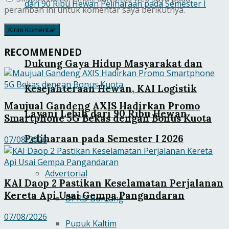
peramban ini untuk komentar saya berikutnya.
RECOMMENDED
Dukung Gaya Hidup Masyarakat dan
Kesejahteraan Hewan, KAI Logistik
Maujual Gandeng AXIS Hadirkan Promo
Layani Lebih dari 90 Ribu Hewan
Smartphone 5G Bekas dengan Bonus Kuota
Peliharaan pada Semester I 2026
07/08/2026
Advertorial
KAI Daop 2 Pastikan Keselamatan Perjalanan
Kereta Api Usai Gempa Pangandaran
DPRD Bontang
07/08/2026
Pupuk Kaltim