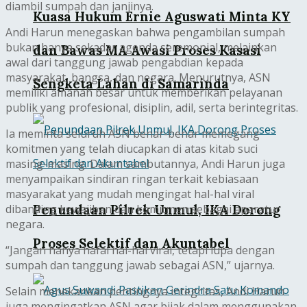
diambil sumpah dan janjinya.
Kuasa Hukum Ernie Aguswati Minta KY
Andi Harun menegaskan bahwa pengambilan sumpah
bukan hanya sekadar agenda seremonial, melainkan
dan Bawas MA Awasi Proses Kasasi
awal dari tanggung jawab pengabdian kepada
masyarakat, bangsa, dan negara. Menurutnya, ASN
Sengketa Lahan di Samarinda
memiliki amanah besar untuk memberikan pelayanan
publik yang profesional, disiplin, adil, serta berintegritas.
Ia meminta seluruh ASN benar-benar memegang
komitmen yang telah diucapkan di atas kitab suci
masing-masing. Dalam sambutannya, Andi Harun juga
menyampaikan sindiran ringan terkait kebiasaan
masyarakat yang mudah mengingat hal-hal viral
dibanding kewajiban dan komitmen sebagai aparatur
Penundaan Pilrek Unmul, IKA Dorong
negara.
Proses Selektif dan Akuntabel
“Jangan hanya hafal hal-hal viral, tetapi lupa dengan
sumpah dan tanggung jawab sebagai ASN,” ujarnya.
Selain menekankan pentingnya integritas, Andi Harun
juga mengingatkan ASN agar bijak dalam menggunakan