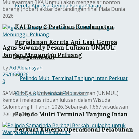
Mulawarman (IKA Unmul) akan menggelar nonton
bareng (nobar) akbar pertandingan final Piala Dunia
2026...
KAI Daop 2 Pastikan Keselamatan
Perjalanan Kereta Api Usai Gempa
Agus Suwandy Pesan Lulusan UNMUL:
Jangan Menunggu Peluang
Pangandaran
by
Axl Aldiansyah
25/06/2026
0
SAMARINDA – Universitas Mulawarman (UNMUL)
kembali melepas ribuan lulusan dalam Wisuda
Gelombang II Tahun 2026. Sebanyak 1.667 wisudawan
dari jenjang...
Pelindo Multi Terminal Tanjung Intan
Perkuat Kinerja Operasional Pelabuhan