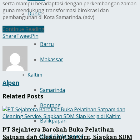
serta mampu beradaptasi dengan perkembangan zaman
guna mendukung transformasi birokrasi dan
Dunia
pembangunan di Kota Samarinda. (adv)
SulSel
Continue Reading
Share
Tweet
Pin
Barru
Makassar
Kaltim
Alpen
Samarinda
Related
Posts
Bontang
Balikpapan
PT Sejahtera Barokah Buka Pelatihan
Kutai Kartanegara
Satpam dan Cleaning Service, Siapkan SDM