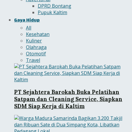
DPRD Bontang
Pupuk Kaltim
Gaya Hidup
All
Kesehatan
Kuliner
Olahraga
Otomotif
Travel
PT Sejahtera Barokah Buka Pelatihan
Satpam dan Cleaning Service, Siapkan
SDM Siap Kerja di Kaltim