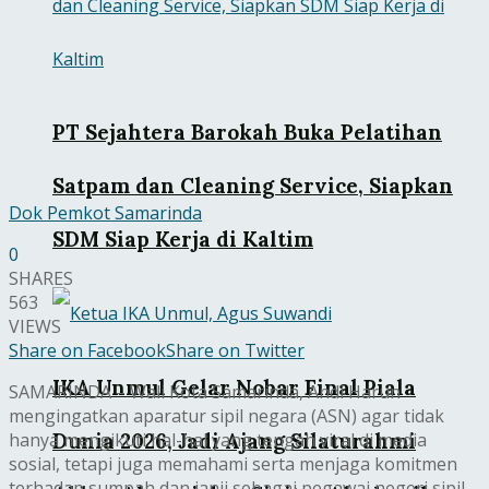
PT Sejahtera Barokah Buka Pelatihan
Satpam dan Cleaning Service, Siapkan
Dok Pemkot Samarinda
SDM Siap Kerja di Kaltim
0
SHARES
563
VIEWS
Share on Facebook
Share on Twitter
IKA Unmul Gelar Nobar Final Piala
SAMARINDA – Wali Kota Samarinda, Andi Harun
mengingatkan aparatur sipil negara (ASN) agar tidak
Dunia 2026, Jadi Ajang Silaturahmi
hanya mengikuti hal-hal yang tengah viral di media
sosial, tetapi juga memahami serta menjaga komitmen
terhadap sumpah dan janji sebagai pegawai negeri sipil.