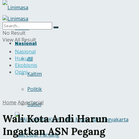
Home
No Result
View All Result
Nasional
Nasional
Hukum
All
Ekobisnis
Opini
Kaltim
Politik
Home
Advertorial
SulSel
Wali Kota Andi Harun
Ingatkan ASN Pegang