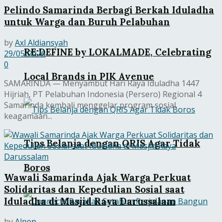
Pelindo Samarinda Berbagi Berkah Iduladha
untuk Warga dan Buruh Pelabuhan
by
Axl Aldiansyah
RE:DEFINE by LOKALMADE, Celebrating
29/05/2026
0
Local Brands in PIK Avenue
SAMARINDA — Menyambut Hari Raya Iduladha 1447
Hijriah, PT Pelabuhan Indonesia (Persero) Regional 4
Samarinda kembali menggelar program sosial
keagamaan...
Tips Belanja dengan QRIS Agar Tidak
Boros
Wawali Samarinda Ajak Warga Perkuat
Solidaritas dan Kepedulian Sosial saat
Iduladha di Masjid Raya Darussalam
by
Alpen