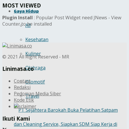
MOST VIEWED
Gaya Hidup
Plugin Install
: Popular Post Widget need JNews - View
Counter to be installed
All
Kesehatan
Kuliner
© 2021 All Right Reserved - MR
Olahraga
Linimasa.co
Contact
Otomotif
Redaksi
Pedoman Media Siber
Travel
Kode Etik
Disclaimer
Ikuti Kami