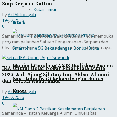
Siap Kerja di Kaltim
Kutai Timur
by
Axl Aldiansyah
19/07/2026
Bisnis
0
Samarinda – PT Sejahtera Barokah Samarinda membuka
program pelatihan Satuan Pengamanan (Satpam) dan
Cleaning Service sebagai upaya mencetak sumber daya...
Maujual Gandeng AXIS Hadirkan Promo
IKA Unmul Gelar Nobar Final Piala Dunia
2026, Jadi Ajang Silaturahmi Akbar Alumni
Smartphone 5G Bekas dengan Bonus
dan Civitas Akademika
Kuota
by
Axl Aldiansyah
19/07/2026
0
Samarinda – Ikatan Keluarga Alumni Universitas