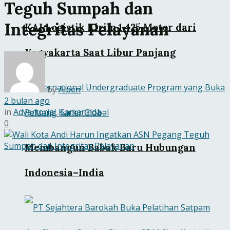
Teguh Sumpah dan
Integritas Pelayanan
KAI Logistik Kirim 1.425 Motor dari
Yogyakarta Saat Libur Panjang
by
Alpen
2 bulan ago
in
Advertorial
,
Samarinda
0
Membangun Babak Baru Hubungan
Indonesia–India