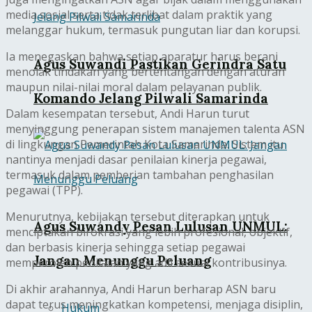
media sosial serta tidak terlibat dalam praktik yang
melanggar hukum, termasuk pungutan liar dan korupsi.
Ia menegaskan bahwa setiap aparatur harus berani
Agus Suwandi Pastikan Gerindra Satu
menolak tindakan yang bertentangan dengan aturan
maupun nilai-nilai moral dalam pelayanan publik.
Komando Jelang Pilwali Samarinda
Dalam kesempatan tersebut, Andi Harun turut
menyinggung penerapan sistem manajemen talenta ASN
di lingkungan Pemerintah Kota Samarinda. Sistem itu
nantinya menjadi dasar penilaian kinerja pegawai,
termasuk dalam pemberian tambahan penghasilan
pegawai (TPP).
Menurutnya, kebijakan tersebut diterapkan untuk
Agus Suwandy Pesan Lulusan UNMUL:
menciptakan birokrasi yang lebih profesional, objektif,
dan berbasis kinerja sehingga setiap pegawai
Jangan Menunggu Peluang
memperoleh penilaian yang adil sesuai kontribusinya.
Di akhir arahannya, Andi Harun berharap ASN baru
dapat terus meningkatkan kompetensi, menjaga disiplin,
Hukum