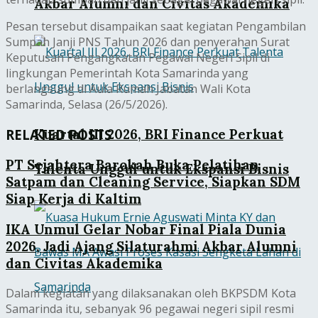
Akbar Alumni dan Civitas Akademika
Pesan tersebut disampaikan saat kegiatan Pengambilan
Sumpah Janji PNS Tahun 2026 dan penyerahan Surat
Keputusan Pengangkatan Pegawai Negeri Sipil di
lingkungan Pemerintah Kota Samarinda yang
berlangsung di Aula Rumah Jabatan Wali Kota
Samarinda, Selasa (26/5/2026).
RELATED POSTS
Kuartal III 2026, BRI Finance Perkuat
PT Sejahtera Barokah Buka Pelatihan
Talenta Unggul untuk Ekspansi Bisnis
Satpam dan Cleaning Service, Siapkan SDM
Siap Kerja di Kaltim
IKA Unmul Gelar Nobar Final Piala Dunia
2026, Jadi Ajang Silaturahmi Akbar Alumni
dan Civitas Akademika
Dalam kegiatan yang dilaksanakan oleh BKPSDM Kota
Samarinda itu, sebanyak 96 pegawai negeri sipil resmi