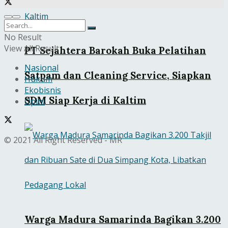
No Result
View All Result
PT Sejahtera Barokah Buka Pelatihan
Nasional
Satpam dan Cleaning Service, Siapkan
Hukum
Ekobisnis
SDM Siap Kerja di Kaltim
Opini
© 2021 All Right Reserved - MR
Warga Madura Samarinda Bagikan 3.200