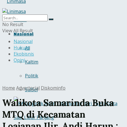
Home
No Result
View All Result
Nasional
Nasional
Hukum
All
Ekobisnis
Opini
Kaltim
Politik
Home
Advertorial
Diskominfo
SulSel
Walikota Samarinda Buka
MTQ di Kecamatan
Loajanan Ilir, Andi Harun :