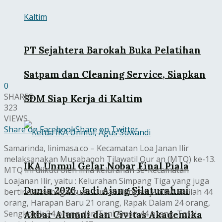
PT Sejahtera Barokah Buka Pelatihan
Satpam dan Cleaning Service, Siapkan
0
SHARES
SDM Siap Kerja di Kaltim
323
VIEWS
Share on Facebook
Share on Twitter
Samarinda, linimasa.co – Kecamatan Loa Janan Ilir
melaksanakan Musabaqoh Tilawatil Qur an (MTQ) ke-13.
IKA Unmul Gelar Nobar Final Piala
MTQ ini diikuti oleh lima kelurahan se-Kecamatan
Loajanan Ilir, yaitu : Kelurahan Simpang Tiga yang juga
Dunia 2026, Jadi Ajang Silaturahmi
bertindak sebagai tuan rumah dengan jumlah kafilah 44
orang, Harapan Baru 21 orang, Rapak Dalam 24 orang,
Sengkotek 34 orang dan Tani Aman 44 orang. Total
Akbar Alumni dan Civitas Akademika