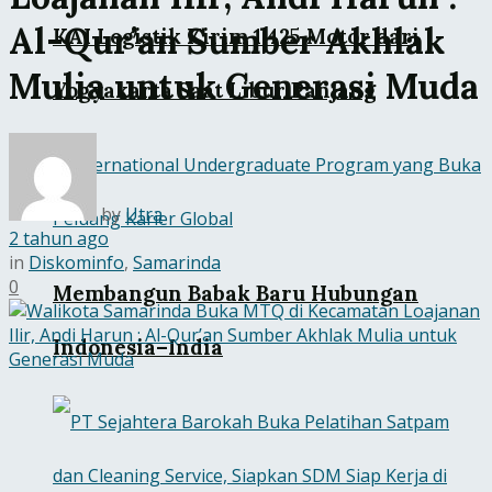
Al-Qur’an Sumber Akhlak
KAI Logistik Kirim 1.425 Motor dari
Mulia untuk Generasi Muda
Yogyakarta Saat Libur Panjang
by
Utra
2 tahun ago
in
Diskominfo
,
Samarinda
0
Membangun Babak Baru Hubungan
Indonesia–India