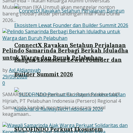
Samarinda – Ikatan Keluarga Alumni Universitas
Mulawarman (IKA Unmul) akan menggelar nonton
bareng (nobar) akbar pertandingan final Piala Dunia
2026...
ConnectX Rayakan Setahun Perjalanan
Pelindo Samarinda Berbagi Berkah Iduladha
untuk Warga dan Buruh Pelabuhan
Bangun Ekosistem Lewat Founder dan
by
Axl Aldiansyah
Builder Summit 2026
29/05/2026
0
SAMARINDA — Menyambut Hari Raya Iduladha 1447
Hijriah, PT Pelabuhan Indonesia (Persero) Regional 4
Samarinda kembali menggelar program sosial
keagamaan...
SUCOFINDO Perkuat Ekosistem