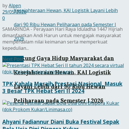
by
Alpen
29/05/2026
0
SAMARINDA - Perayaan Hari Raya Iduladha 1447 Hijriah
dimanfaatkan Andi Harun untuk mengajak masyarakat
memperdalam nilai keimanan serta memperkuat
kepedulian...
Dukung Gaya Hidup Masyarakat dan
Next Post
Kesejahteraan Hewan, KAI Logistik
TPK Kahala Meraih Prestasi Nasional, Masuk
Layani Lebih dari 90 Ribu Hewan
3 Besar TPK Hebat Seri II 2024
Peliharaan pada Semester I 2026
Ahyani Fadiannur Diani Buka Festival Sepak
Bola Usia Dini Dispora Kukar