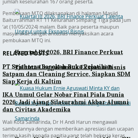
jumlah keselurahan 167 orang peserta.
Pembukaan MTQ dilaksanakan di halaman Masjid
Baiturrahman RT 11 Kelurahan Simpang Tiga pada Jum
‘at (10/05/2024) malam. Baik para peserta maupun
masyarakat sangat antusias menyaksikan acara
pembukaan MTQ ini.
Kuartal III 2026, BRI Finance Perkuat
RELATED POSTS
PT Sejahtera Barokah Buka Pelatihan
Talenta Unggul untuk Ekspansi Bisnis
Satpam dan Cleaning Service, Siapkan SDM
Siap Kerja di Kaltim
IKA Unmul Gelar Nobar Final Piala Dunia
2026, Jadi Ajang Silaturahmi Akbar Alumni
dan Civitas Akademika
Wali Kota Samarinda, Dr H Andi Harun mengawali
sambutannya dengan memberikan apresiasi dan ucapan
terima kasih kepada panitia yang telah bekerja keras