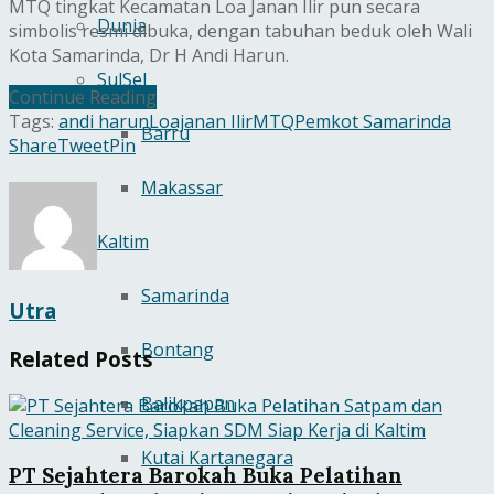
MTQ tingkat Kecamatan Loa Janan Ilir pun secara
Dunia
simbolis resmi dibuka, dengan tabuhan beduk oleh Wali
Kota Samarinda, Dr H Andi Harun.
SulSel
Continue Reading
Tags:
andi harun
Loajanan Ilir
MTQ
Pemkot Samarinda
Barru
Share
Tweet
Pin
Makassar
Kaltim
Samarinda
Utra
Bontang
Related
Posts
Balikpapan
Kutai Kartanegara
PT Sejahtera Barokah Buka Pelatihan