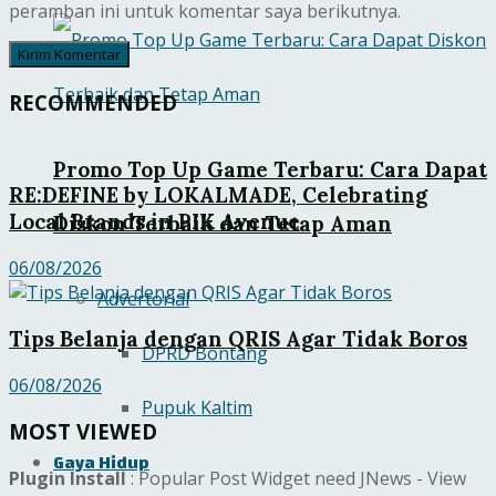
peramban ini untuk komentar saya berikutnya.
RECOMMENDED
Promo Top Up Game Terbaru: Cara Dapat
RE:DEFINE by LOKALMADE, Celebrating
Local Brands in PIK Avenue
Diskon Terbaik dan Tetap Aman
06/08/2026
Advertorial
Tips Belanja dengan QRIS Agar Tidak Boros
DPRD Bontang
06/08/2026
Pupuk Kaltim
MOST VIEWED
Gaya Hidup
Plugin Install
: Popular Post Widget need JNews - View