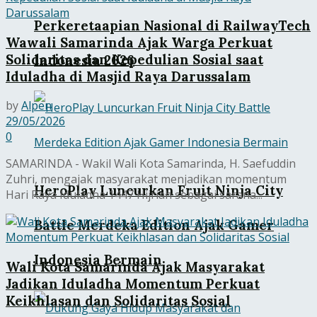
Perkeretaapian Nasional di RailwayTech
Wawali Samarinda Ajak Warga Perkuat
Solidaritas dan Kepedulian Sosial saat
Indonesia 2026
Iduladha di Masjid Raya Darussalam
by
Alpen
29/05/2026
0
SAMARINDA - Wakil Wali Kota Samarinda, H. Saefuddin
Zuhri, mengajak masyarakat menjadikan momentum
HeroPlay Luncurkan Fruit Ninja City
Hari Raya Iduladha 1447 Hijriah sebagai sarana...
Battle Merdeka Edition Ajak Gamer
Indonesia Bermain
Wali Kota Samarinda Ajak Masyarakat
Jadikan Iduladha Momentum Perkuat
Keikhlasan dan Solidaritas Sosial