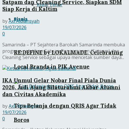
Satpam dan Cleaning Service, Siapkan SDM
Kutai Timur
Siap Kerja di Kaltim
Bisnis
by
Axl Aldiansyah
19/07/2026
0
Samarinda – PT Sejahtera Barokah Samarinda membuka
program pelatihan Satuan Pengamanan (Satpam) dan
RE:DEFINE by LOKALMADE, Celebrating
Cleaning Service sebagai upaya mencetak sumber daya...
Local Brands in PIK Avenue
IKA Unmul Gelar Nobar Final Piala Dunia
2026, Jadi Ajang Silaturahmi Akbar Alumni
dan Civitas Akademika
Tips Belanja dengan QRIS Agar Tidak
by
Axl Aldiansyah
19/07/2026
0
Boros