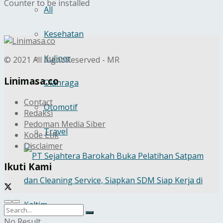
Counter to be installed
All
Kesehatan
Kuliner
© 2021 All Right Reserved - MR
Linimasa.co
Olahraga
Contact
Otomotif
Redaksi
Pedoman Media Siber
Travel
Kode Etik
Disclaimer
Ikuti Kami
No Result