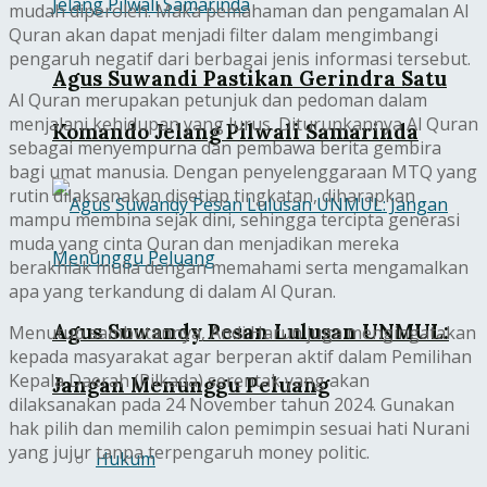
mudah diperoleh. Maka pemahaman dan pengamalan Al
Quran akan dapat menjadi filter dalam mengimbangi
pengaruh negatif dari berbagai jenis informasi tersebut.
Agus Suwandi Pastikan Gerindra Satu
Al Quran merupakan petunjuk dan pedoman dalam
menjalani kehidupan yang lurus. Diturunkannya Al Quran
Komando Jelang Pilwali Samarinda
sebagai menyempurna dan pembawa berita gembira
bagi umat manusia. Dengan penyelenggaraan MTQ yang
rutin dilaksanakan disetiap tingkatan, diharapkan
mampu membina sejak dini, sehingga tercipta generasi
muda yang cinta Quran dan menjadikan mereka
berakhlak mulia dengan memahami serta mengamalkan
apa yang terkandung di dalam Al Quran.
Agus Suwandy Pesan Lulusan UNMUL:
Menutup sambutannya, Andi Harun juga mengingatakan
kepada masyarakat agar berperan aktif dalam Pemilihan
Kepala Daerah (Pilkada) serentak yang akan
Jangan Menunggu Peluang
dilaksanakan pada 24 November tahun 2024. Gunakan
hak pilih dan memilih calon pemimpin sesuai hati Nurani
yang jujur tanpa terpengaruh money politic.
Hukum