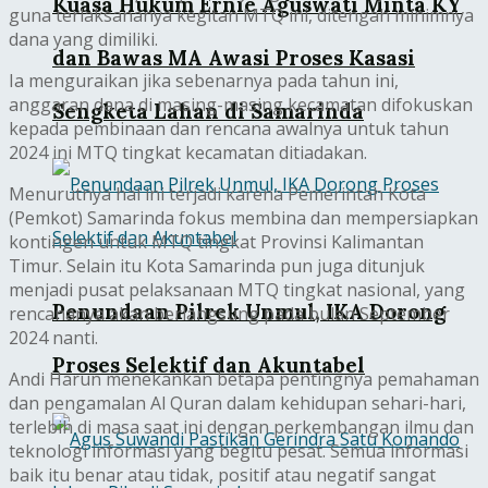
Kuasa Hukum Ernie Aguswati Minta KY
guna terlaksananya kegitan MTQ ini, ditengah minimnya
dana yang dimiliki.
dan Bawas MA Awasi Proses Kasasi
Ia menguraikan jika sebenarnya pada tahun ini,
anggaran dana di masing-masing kecamatan difokuskan
Sengketa Lahan di Samarinda
kepada pembinaan dan rencana awalnya untuk tahun
2024 ini MTQ tingkat kecamatan ditiadakan.
Menurutnya hal ini terjadi karena Pemerintah Kota
(Pemkot) Samarinda fokus membina dan mempersiapkan
kontingen untuk MTQ tingkat Provinsi Kalimantan
Timur. Selain itu Kota Samarinda pun juga ditunjuk
menjadi pusat pelaksanaan MTQ tingkat nasional, yang
Penundaan Pilrek Unmul, IKA Dorong
rencananya akan berlangsung pada bulan September
2024 nanti.
Proses Selektif dan Akuntabel
Andi Harun menekankan betapa pentingnya pemahaman
dan pengamalan Al Quran dalam kehidupan sehari-hari,
terlebih di masa saat ini dengan perkembangan ilmu dan
teknologi informasi yang begitu pesat. Semua informasi
baik itu benar atau tidak, positif atau negatif sangat