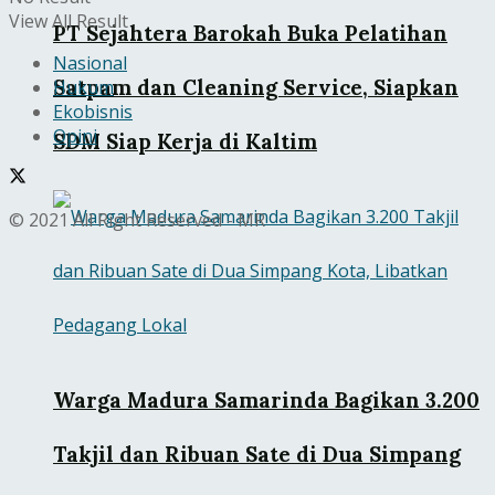
View All Result
PT Sejahtera Barokah Buka Pelatihan
Nasional
Satpam dan Cleaning Service, Siapkan
Hukum
Ekobisnis
Opini
SDM Siap Kerja di Kaltim
© 2021 All Right Reserved - MR
Warga Madura Samarinda Bagikan 3.200
Takjil dan Ribuan Sate di Dua Simpang