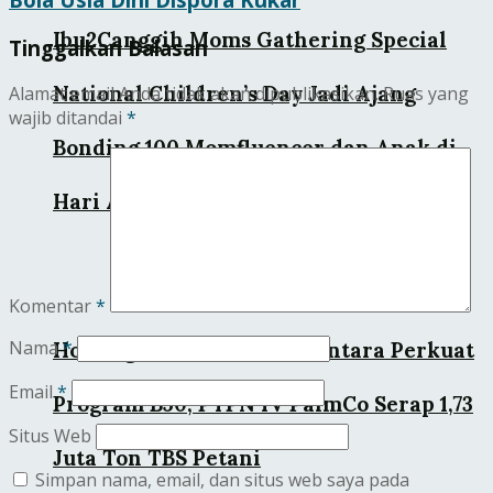
Ibu2Canggih Moms Gathering Special
Tinggalkan Balasan
National Children’s Day Jadi Ajang
Alamat email Anda tidak akan dipublikasikan.
Ruas yang
wajib ditandai
*
Bonding 100 Momfluencer dan Anak di
Hari Anak Nasional
Komentar
*
Nama
*
Holding Perkebunan Nusantara Perkuat
Email
*
Program B50, PTPN IV PalmCo Serap 1,73
Situs Web
Juta Ton TBS Petani
Simpan nama, email, dan situs web saya pada