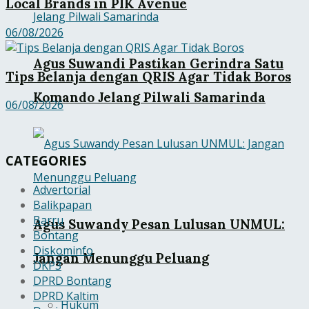
Local Brands in PIK Avenue
06/08/2026
Agus Suwandi Pastikan Gerindra Satu
Tips Belanja dengan QRIS Agar Tidak Boros
Komando Jelang Pilwali Samarinda
06/08/2026
CATEGORIES
Advertorial
Balikpapan
Barru
Agus Suwandy Pesan Lulusan UNMUL:
Bontang
Diskominfo
Jangan Menunggu Peluang
DKP3
DPRD Bontang
DPRD Kaltim
Hukum