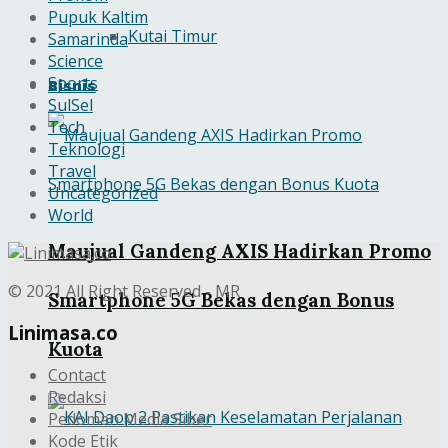
Pupuk Kaltim
Kutai Timur
Samarinda
Science
Bisnis
Sports
SulSel
Tech
Teknologi
Travel
Uncategorized
World
Maujual Gandeng AXIS Hadirkan Promo
© 2021 All Right Reserved - MR
Smartphone 5G Bekas dengan Bonus
Linimasa.co
Kuota
Contact
Redaksi
Pedoman Media Siber
Kode Etik