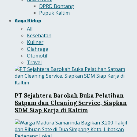
DPRD Bontang
Pupuk Kaltim
Gaya Hidup
All
Kesehatan
Kuliner
Olahraga
Otomotif
Travel
PT Sejahtera Barokah Buka Pelatihan
Satpam dan Cleaning Service, Siapkan
SDM Siap Kerja di Kaltim