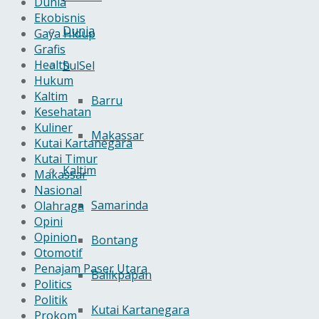
Dunia
Ekobisnis
Dunia
Gaya Hidup
Grafis
Health
SulSel
Hukum
Kaltim
Barru
Kesehatan
Kuliner
Makassar
Kutai Kartanegara
Kutai Timur
Kaltim
Makassar
Nasional
Samarinda
Olahraga
Opini
Opinion
Bontang
Otomotif
Penajam Paser Utara
Balikpapan
Politics
Politik
Kutai Kartanegara
Prokom