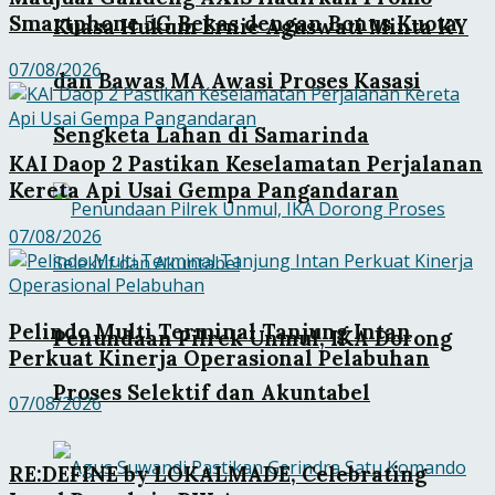
Smartphone 5G Bekas dengan Bonus Kuota
Kuasa Hukum Ernie Aguswati Minta KY
07/08/2026
dan Bawas MA Awasi Proses Kasasi
Sengketa Lahan di Samarinda
KAI Daop 2 Pastikan Keselamatan Perjalanan
Kereta Api Usai Gempa Pangandaran
07/08/2026
Pelindo Multi Terminal Tanjung Intan
Penundaan Pilrek Unmul, IKA Dorong
Perkuat Kinerja Operasional Pelabuhan
Proses Selektif dan Akuntabel
07/08/2026
RE:DEFINE by LOKALMADE, Celebrating