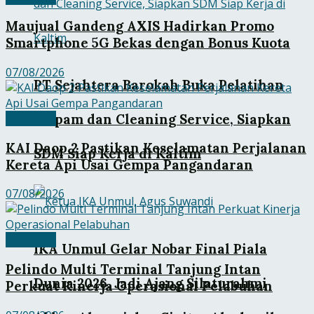
Maujual Gandeng AXIS Hadirkan Promo
Smartphone 5G Bekas dengan Bonus Kuota
07/08/2026
PT Sejahtera Barokah Buka Pelatihan
Ekobisnis
Satpam dan Cleaning Service, Siapkan
KAI Daop 2 Pastikan Keselamatan Perjalanan
SDM Siap Kerja di Kaltim
Kereta Api Usai Gempa Pangandaran
07/08/2026
Ekobisnis
IKA Unmul Gelar Nobar Final Piala
Pelindo Multi Terminal Tanjung Intan
Dunia 2026, Jadi Ajang Silaturahmi
Perkuat Kinerja Operasional Pelabuhan