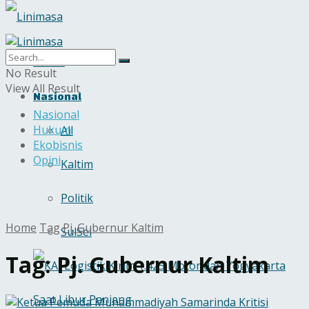
Home
No Result
View All Result
Nasional
Nasional
Hukum
All
Ekobisnis
Opini
Kaltim
Politik
Home
Tag
Pj. Gubernur Kaltim
SulSel
Tag:
Pj. Gubernur Kaltim