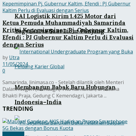
KAI Logistik Kirim 1.425 Motor dari
Ketua Pemuda Muhammadiyah Samarinda
Kritisi Kepemimpinan Pj. Gubernur Kaltim,
Yogyakarta Saat Libur Panjang
Efendi : PJ Gubernur Kaltim Perlu di Evaluasi
dengan Serius
by
Utra
11/05/2024
0
Samarinda, linimasa.co - Setelah dilantik oleh Menteri
Membangun Babak Baru Hubungan
Dalam Negeri (Mendagri) Tito Karnavian, di Sasana
Bhakti Praja, Gedung C Kemendagri, Jakarta ...
Indonesia–India
TRENDING
Ekobisnis