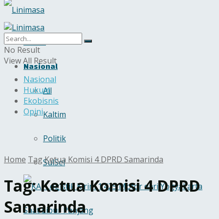
Home
No Result
View All Result
Nasional
Nasional
Hukum
All
Ekobisnis
Opini
Kaltim
Politik
Home
Tag
Ketua Komisi 4 DPRD Samarinda
SulSel
Tag:
Ketua Komisi 4 DPRD
Samarinda