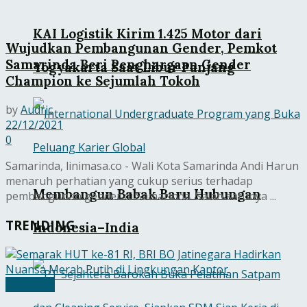
KAI Logistik Kirim 1.425 Motor dari
Wujudkan Pembangunan Gender, Pemkot
Samarinda Beri Penghargaan Gender
Yogyakarta Saat Libur Panjang
Champion ke Sejumlah Tokoh
by
Audric
22/12/2021
0
Samarinda, linimasa.co - Wali Kota Samarinda Andi Harun
menaruh perhatian yang cukup serius terhadap
Membangun Babak Baru Hubungan
pembangunan gender di Samarinda. Salah satunya ...
TRENDING
Indonesia–India
Ekobisnis