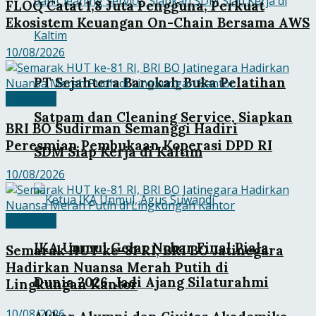
FLOQ Catat 1,8 Juta Pengguna, Perkuat
Ekosistem Keuangan On-Chain Bersama AWS
10/08/2026
PT Sejahtera Barokah Buka Pelatihan
Ekobisnis
Satpam dan Cleaning Service, Siapkan
BRI BO Sudirman Semanggi Hadiri
Peresmian Pembukaan Koperasi DPD RI
SDM Siap Kerja di Kaltim
10/08/2026
Ekobisnis
IKA Unmul Gelar Nobar Final Piala
Semarak HUT ke-81 RI, BRI BO Jatinegara
Hadirkan Nuansa Merah Putih di
Dunia 2026, Jadi Ajang Silaturahmi
Lingkungan Kantor
10/08/2026