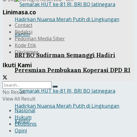
Linimasa.co
Contact
Redaksi
Pedoman Media Siber
Kode Etik
Disclaimer
BRI BO Sudirman Semanggi Hadiri
Ikuti Kami
Peresmian Pembukaan Koperasi DPD RI
No Result
View All Result
Nasional
Hukum
Ekobisnis
Opini