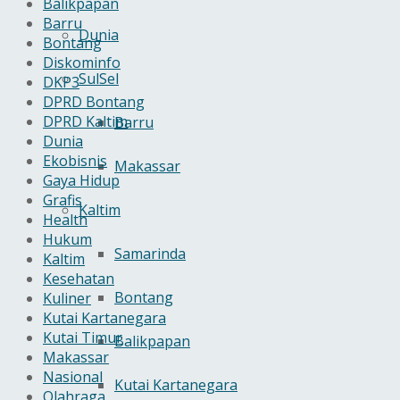
Balikpapan
Barru
Dunia
Bontang
Diskominfo
SulSel
DKP3
DPRD Bontang
DPRD Kaltim
Barru
Dunia
Ekobisnis
Makassar
Gaya Hidup
Grafis
Kaltim
Health
Hukum
Samarinda
Kaltim
Kesehatan
Bontang
Kuliner
Kutai Kartanegara
Kutai Timur
Balikpapan
Makassar
Nasional
Kutai Kartanegara
Olahraga