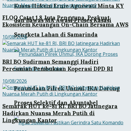
Kuasa Hukum Ernie Aguswati Minta KY
FLOQ Catat 1,8 Juta Pengguna, Perkuat
dan Bawas MA Awasi Proses Kasasi
Ekosistem Keuangan On-Chain Bersama AWS
Sengketa Lahan di Samarinda
10/08/2026
BRI BO Sudirman Semanggi Hadiri
Peresmian Pembukaan Koperasi DPD RI
10/08/2026
Penundaan Pilrek Unmul, IKA Dorong
Proses Selektif dan Akuntabel
Semarak HUT ke-81 RI, BRI BO Jatinegara
Hadirkan Nuansa Merah Putih di
Lingkungan Kantor