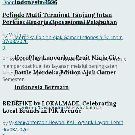
Indonesia 2026
Pelindo Multi Terminal Tanjung Intan
Perkuat Kinerja Operasional Pelabuhan
by
Vritimes
07/08/2026
0
HeroPlay Luncurkan Fruit Ninja City
PT Pelindo Multi Terminal Branch Tanjung Intan terus
memperkuat kualitas layanan melalui peningkatan
Battle Merdeka Edition Ajak Gamer
kinerja pada sejumlah segmen layanan selama
Semester...
Indonesia Bermain
RE:DEFINE by LOKALMADE, Celebrating
Local Brands in PIK Avenue
by
Vritimes
06/08/2026