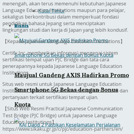
menengah, akan terus memenuhi kebutuhan Japanese
Language Education Institutions maupun para pelajar,
Kutai Timur
sekaligus berkontribusi dalam memperkuat fondasi
pendidikan bahasa Jepang serta menciptakan
Bisnis
lingkungan studi dan kerja di Japan yang lebih kondusif.
【Kepada Japanese Language Education Institutions】
Certify Inc. memberikan informasi mengenai sistem
sertifikasi tempat ujian PJC Bridge dan tata cara
penerapannya kepada Japanese Language Education
Institutions.
Maujual Gandeng AXIS Hadirkan Promo
Situs web resmi untuk Japanese Language Education
Smartphone 5G Bekas dengan Bonus
Institutions menerima permintaan materi informasi dan
pertanyaan terkait sertifikasi tempat ujian.
Kuota
【Situs Web Resmi Practical Japanese Communication
Test Bridge (PJC Bridge) untuk Japanese Language
Education Institutions】
https://www.sikaku.gr.jp/c/pjc/education-partners/en/