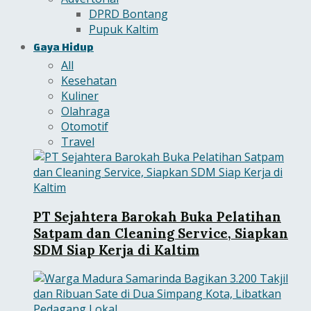
DPRD Bontang
Pupuk Kaltim
Gaya Hidup
All
Kesehatan
Kuliner
Olahraga
Otomotif
Travel
PT Sejahtera Barokah Buka Pelatihan
Satpam dan Cleaning Service, Siapkan
SDM Siap Kerja di Kaltim