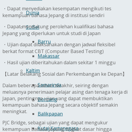
・Dapat menyediakan kesempatan mengikuti tes
Dunia
kemampuan bahasa Jepang di institusi sendiri
・Dapat mendukung perolehan kualifikasi bahasa
SulSel
Jepang yang diperlukan untuk studi di Japan
Barru
・Ujian dapat dilaksanakan dengan jadwal fleksibel
berkat format CBT (Computer Based Testing)
Makassar
・Hasil ujian diberitahukan dalam sekitar 1 minggu
Kaltim
【Latar Belakang Sosial dan Perkembangan ke Depan】
Samarinda
Dalam beberapa tahun terakhir, seiring dengan
meluasnya penerimaan pelajar asing dan tenaga kerja di
Japan, pentingnya ujian yang dapat membuktikan
Bontang
kemampuan bahasa Jepang secara objektif semakin
meningkat.
Balikpapan
PJC Bridge, sebagai ujian yang dapat mengukur
Kutai Kartanegara
kemampuan bahasa Jepang tingkat dasar hingga