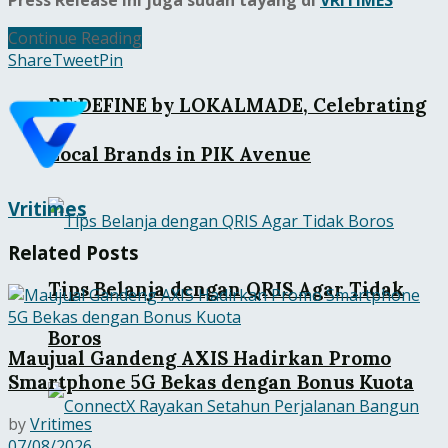
Continue Reading
Share
Tweet
Pin
RE:DEFINE by LOKALMADE, Celebrating
Local Brands in PIK Avenue
Vritimes
Related
Posts
Tips Belanja dengan QRIS Agar Tidak
Boros
Maujual Gandeng AXIS Hadirkan Promo
Smartphone 5G Bekas dengan Bonus Kuota
by
Vritimes
07/08/2026