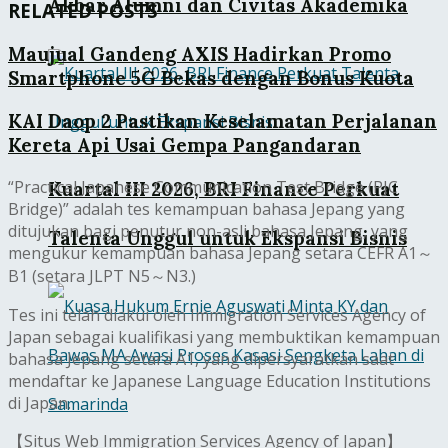
Akbar Alumni dan Civitas Akademika
RELATED POSTS
Maujual Gandeng AXIS Hadirkan Promo
Smartphone 5G Bekas dengan Bonus Kuota
KAI Daop 2 Pastikan Keselamatan Perjalanan
Kereta Api Usai Gempa Pangandaran
“Practical Japanese Communication Test Bridge (PJC
Kuartal III 2026, BRI Finance Perkuat
Bridge)” adalah tes kemampuan bahasa Jepang yang
ditujukan bagi penutur non-asli bahasa Jepang, yang
Talenta Unggul untuk Ekspansi Bisnis
mengukur kemampuan bahasa Jepang setara CEFR A1～
B1 (setara JLPT N5～N3.)
Tes ini telah diakui oleh Immigration Services Agency of
Japan sebagai kualifikasi yang membuktikan kemampuan
bahasa Jepang setara A1, yang dipersyaratkan saat
mendaftar ke Japanese Language Education Institutions
di Japan.
【Situs Web Immigration Services Agency of Japan】