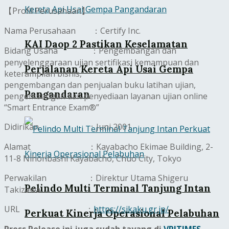
【Profil Perusahaan】
Nama Perusahaan ：Certify Inc.
KAI Daop 2 Pastikan Keselamatan
Bidang Usaha ：Pengembangan dan
penyelenggaraan ujian sertifikasi kemampuan dan
Perjalanan Kereta Api Usai Gempa
keterampilan bisnis,
pengembangan dan penjualan buku latihan ujian,
Pangandaran
pengembangan dan penyediaan layanan ujian online
“Smart Entrance Exam®”
Didirikan ：Juni 2001
Alamat ：Kayabacho Ekimae Building, 2-
11-8 Nihonbashi Kayabacho, Chuo City, Tokyo
Perwakilan ：Direktur Utama Shigeru
Pelindo Multi Terminal Tanjung Intan
Takizawa
URL ：
https://sikaku.gr.jp/
Perkuat Kinerja Operasional Pelabuhan
Press Release ini juga sudah tayang di
VRITIMES