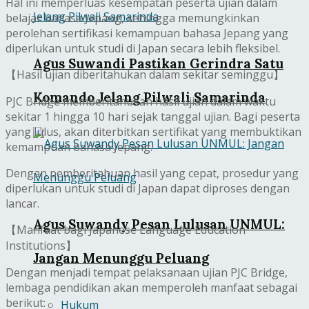
Hal ini memperluas kesempatan peserta ujian dalam
belajar bahasa Jepang, sehingga memungkinkan
perolehan sertifikasi kemampuan bahasa Jepang yang
diperlukan untuk studi di Japan secara lebih fleksibel.
Agus Suwandi Pastikan Gerindra Satu
【Hasil ujian diberitahukan dalam sekitar seminggu】
Komando Jelang Pilwali Samarinda
PJC Bridge memberitahukan hasil ujian dalam waktu
sekitar 1 hingga 10 hari sejak tanggal ujian. Bagi peserta
yang lulus, akan diterbitkan sertifikat yang membuktikan
kemampuan bahasa Jepang.
Dengan pemberitahuan hasil yang cepat, prosedur yang
diperlukan untuk studi di Japan dapat diproses dengan
lancar.
Agus Suwandy Pesan Lulusan UNMUL:
【Manfaat bagi Japanese Language Education
Institutions】
Jangan Menunggu Peluang
Dengan menjadi tempat pelaksanaan ujian PJC Bridge,
lembaga pendidikan akan memperoleh manfaat sebagai
berikut:
Hukum