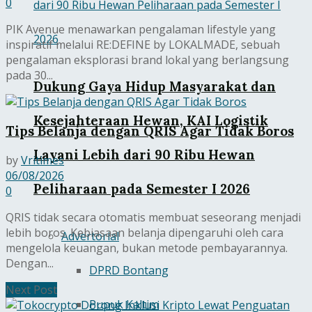
0
PIK Avenue menawarkan pengalaman lifestyle yang
inspiratif melalui RE:DEFINE by LOKALMADE, sebuah
pengalaman eksplorasi brand lokal yang berlangsung
pada 30...
Dukung Gaya Hidup Masyarakat dan
Kesejahteraan Hewan, KAI Logistik
Tips Belanja dengan QRIS Agar Tidak Boros
Layani Lebih dari 90 Ribu Hewan
by
Vritimes
06/08/2026
Peliharaan pada Semester I 2026
0
QRIS tidak secara otomatis membuat seseorang menjadi
lebih boros. Kebiasaan belanja dipengaruhi oleh cara
Advertorial
mengelola keuangan, bukan metode pembayarannya.
Dengan...
DPRD Bontang
Next Post
Pupuk Kaltim