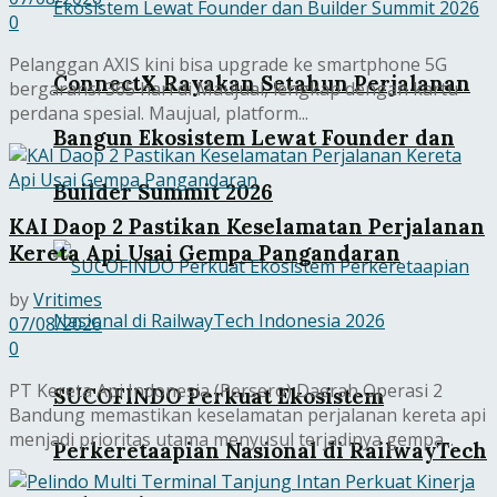
0
Pelanggan AXIS kini bisa upgrade ke smartphone 5G
ConnectX Rayakan Setahun Perjalanan
bergaransi 365 hari di Maujual, lengkap dengan kartu
perdana spesial. Maujual, platform...
Bangun Ekosistem Lewat Founder dan
Builder Summit 2026
KAI Daop 2 Pastikan Keselamatan Perjalanan
Kereta Api Usai Gempa Pangandaran
by
Vritimes
07/08/2026
0
PT Kereta Api Indonesia (Persero) Daerah Operasi 2
SUCOFINDO Perkuat Ekosistem
Bandung memastikan keselamatan perjalanan kereta api
menjadi prioritas utama menyusul terjadinya gempa...
Perkeretaapian Nasional di RailwayTech