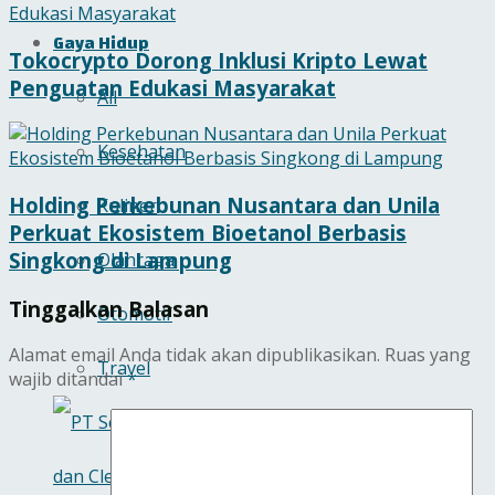
Gaya Hidup
Tokocrypto Dorong Inklusi Kripto Lewat
Penguatan Edukasi Masyarakat
All
Kesehatan
Holding Perkebunan Nusantara dan Unila
Kuliner
Perkuat Ekosistem Bioetanol Berbasis
Singkong di Lampung
Olahraga
Tinggalkan Balasan
Otomotif
Alamat email Anda tidak akan dipublikasikan.
Ruas yang
Travel
wajib ditandai
*