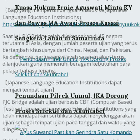
Kuasa Hukum Ernie Aguswati Minta KY
（Bagi yang mempertimbangkan masuk ke Japanese
Language Education Institutions）
dan Bawas MA Awasi Proses Kasasi
https://www.moj.go.jp/isa/applications/resources/nyuuko
Saat ini, PJC Bridge telah dilaksanakan di 15 negara
Sengketa Lahan di Samarinda
terutama di Asia, dengan jumlah peserta ujian yang terus
bertambah khususnya dari China, Nepal, dan Pakistan.
Ke depannya, perluasan wilayah sasaran akan terus
dilanjutkan guna memenuhi beragam kebutuhan para
pelajar bahasa Jepang.
【Japanese Language Education Institutions dapat
menjadi tempat ujian】
Penundaan Pilrek Unmul, IKA Dorong
PJC Bridge adalah ujian berbasis CBT (Computer Based
Testing). Japanese Language Education Institutions yang
Proses Selektif dan Akuntabel
telah mendapatkan sertifikasi dapat menyelenggarakan
ujian sebagai tempat ujian pada tanggal dan waktu yang
diinginkan.