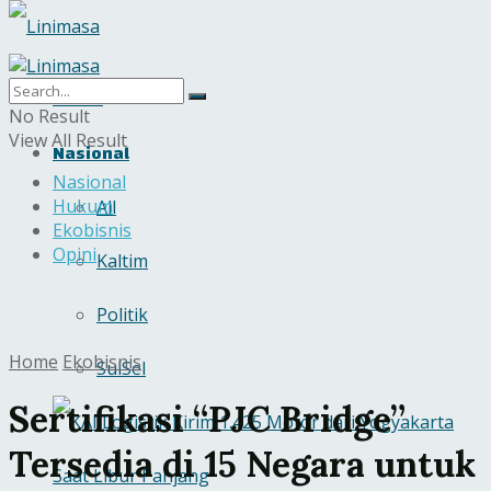
Home
No Result
View All Result
Nasional
Nasional
Hukum
All
Ekobisnis
Opini
Kaltim
Politik
Home
Ekobisnis
SulSel
Sertifikasi “PJC Bridge”
Tersedia di 15 Negara untuk