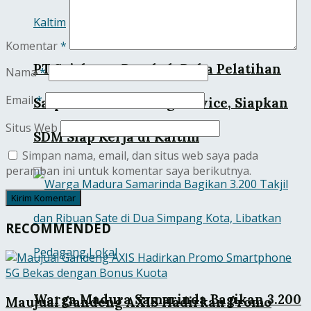
Komentar
*
PT Sejahtera Barokah Buka Pelatihan
Nama
*
Email
*
Satpam dan Cleaning Service, Siapkan
Situs Web
SDM Siap Kerja di Kaltim
Simpan nama, email, dan situs web saya pada
peramban ini untuk komentar saya berikutnya.
RECOMMENDED
Warga Madura Samarinda Bagikan 3.200
Maujual Gandeng AXIS Hadirkan Promo