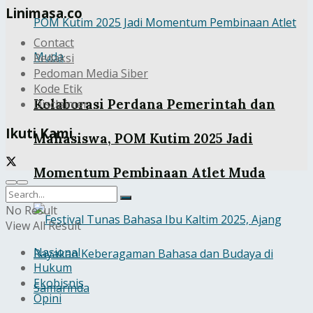
Linimasa.co
Contact
Redaksi
Pedoman Media Siber
Kode Etik
Kolaborasi Perdana Pemerintah dan
Disclaimer
Ikuti Kami
Mahasiswa, POM Kutim 2025 Jadi
Momentum Pembinaan Atlet Muda
No Result
View All Result
Nasional
Hukum
Ekobisnis
Opini