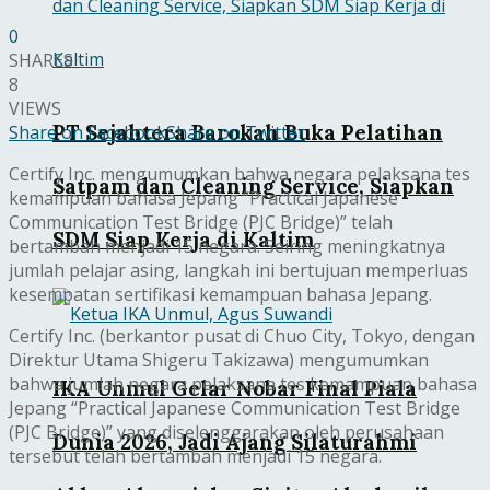
0
SHARES
8
VIEWS
PT Sejahtera Barokah Buka Pelatihan
Share on Facebook
Share on Twitter
Certify Inc. mengumumkan bahwa negara pelaksana tes
Satpam dan Cleaning Service, Siapkan
kemampuan bahasa Jepang “Practical Japanese
Communication Test Bridge (PJC Bridge)” telah
SDM Siap Kerja di Kaltim
bertambah menjadi 15 negara. Seiring meningkatnya
jumlah pelajar asing, langkah ini bertujuan memperluas
kesempatan sertifikasi kemampuan bahasa Jepang.
Certify Inc. (berkantor pusat di Chuo City, Tokyo, dengan
Direktur Utama Shigeru Takizawa) mengumumkan
bahwa jumlah negara pelaksana tes kemampuan bahasa
IKA Unmul Gelar Nobar Final Piala
Jepang “Practical Japanese Communication Test Bridge
(PJC Bridge)” yang diselenggarakan oleh perusahaan
Dunia 2026, Jadi Ajang Silaturahmi
tersebut telah bertambah menjadi 15 negara.