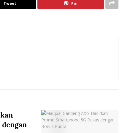
Tweet
Pin
rkan
 dengan