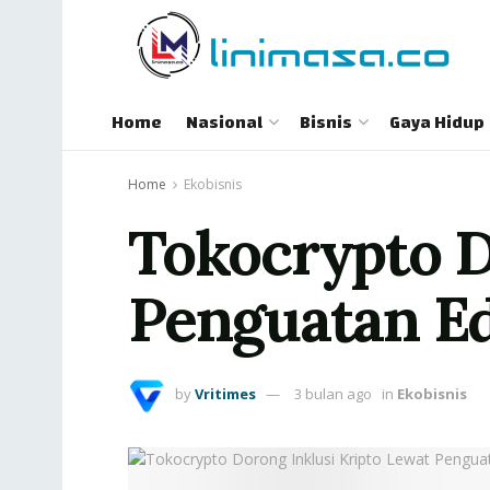
Home
Nasional
Bisnis
Gaya Hidup
Home
Ekobisnis
Tokocrypto D
Penguatan E
by
Vritimes
3 bulan ago
in
Ekobisnis