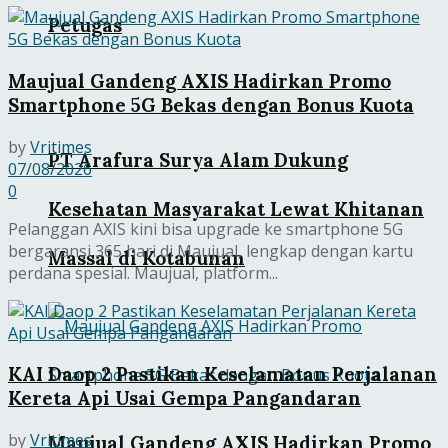
Petugas
Maujual Gandeng AXIS Hadirkan Promo
Smartphone 5G Bekas dengan Bonus Kuota
by
Vritimes
PT Arafura Surya Alam Dukung
07/08/2026
0
Kesehatan Masyarakat Lewat Khitanan
Pelanggan AXIS kini bisa upgrade ke smartphone 5G
bergaransi 365 hari di Maujual, lengkap dengan kartu
Massal di Kotabunan
perdana spesial. Maujual, platform...
KAI Daop 2 Pastikan Keselamatan Perjalanan
Kereta Api Usai Gempa Pangandaran
by
Vritimes
Maujual Gandeng AXIS Hadirkan Promo