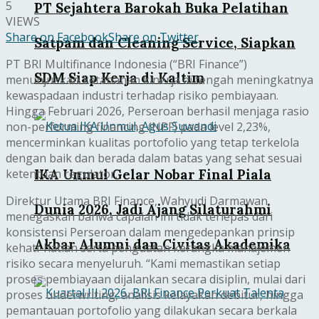
5
PT Sejahtera Barokah Buka Pelatihan
VIEWS
Share on Facebook
Share on Twitter
Satpam dan Cleaning Service, Siapkan
PT BRI Multifinance Indonesia (“BRI Finance”)
SDM Siap Kerja di Kaltim
menunjukkan ketahanan kinerja di tengah meningkatnya
kewaspadaan industri terhadap risiko pembiayaan.
Hingga Februari 2026, Perseroan berhasil menjaga rasio
non-performing financing (NPF) pada level 2,23%,
mencerminkan kualitas portofolio yang tetap terkelola
dengan baik dan berada dalam batas yang sehat sesuai
IKA Unmul Gelar Nobar Final Piala
ketentuan regulator.
Direktur Utama BRI Finance, Wahyudi Darmawan,
Dunia 2026, Jadi Ajang Silaturahmi
menegaskan bahwa capaian ini tidak terlepas dari
konsistensi Perseroan dalam mengedepankan prinsip
Akbar Alumni dan Civitas Akademika
kehati-hatian serta penguatan kerangka manajemen
risiko secara menyeluruh. “Kami memastikan setiap
proses pembiayaan dijalankan secara disiplin, mulai dari
proses underwriting, analisis kelayakan debitur, hingga
pemantauan portofolio yang dilakukan secara berkala