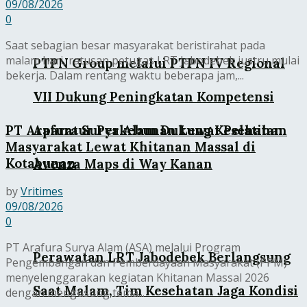
09/08/2026
0
Saat sebagian besar masyarakat beristirahat pada
malam hari, ratusan petugas LRT Jabodebek justru mulai
PTPN Group melalui PTPN IV Regional
bekerja. Dalam rentang waktu beberapa jam,...
VII Dukung Peningkatan Kompetensi
PT Arafura Surya Alam Dukung Kesehatan
Aparatur Perkebunan Lewat Pelatihan
Masyarakat Lewat Khitanan Massal di
Kotabunan
Avenza Maps di Way Kanan
by
Vritimes
09/08/2026
0
PT Arafura Surya Alam (ASA) melalui Program
Perawatan LRT Jabodebek Berlangsung
Pengembangan dan Pemberdayaan Masyarakat (PPM)
menyelenggarakan kegiatan Khitanan Massal 2026
Saat Malam, Tim Kesehatan Jaga Kondisi
dengan mengusung tema...