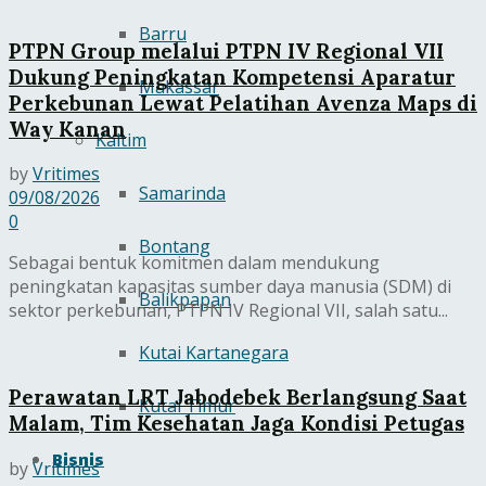
Barru
PTPN Group melalui PTPN IV Regional VII
Dukung Peningkatan Kompetensi Aparatur
Makassar
Perkebunan Lewat Pelatihan Avenza Maps di
Way Kanan
Kaltim
by
Vritimes
Samarinda
09/08/2026
0
Bontang
Sebagai bentuk komitmen dalam mendukung
peningkatan kapasitas sumber daya manusia (SDM) di
Balikpapan
sektor perkebunan, PTPN IV Regional VII, salah satu...
Kutai Kartanegara
Perawatan LRT Jabodebek Berlangsung Saat
Kutai Timur
Malam, Tim Kesehatan Jaga Kondisi Petugas
Bisnis
by
Vritimes