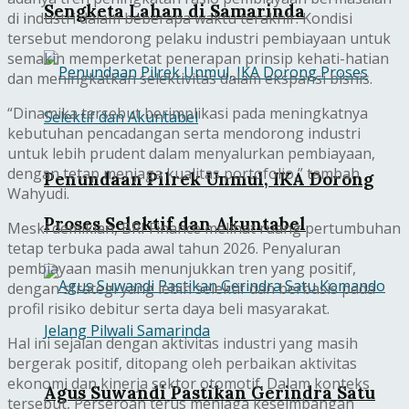
Sengketa Lahan di Samarinda
di industri dalam beberapa waktu terakhir. Kondisi
tersebut mendorong pelaku industri pembiayaan untuk
semakin memperketat penerapan prinsip kehati-hatian
dan meningkatkan selektivitas dalam ekspansi bisnis.
“Dinamika tersebut berimplikasi pada meningkatnya
kebutuhan pencadangan serta mendorong industri
untuk lebih prudent dalam menyalurkan pembiayaan,
dengan tetap menjaga kualitas portofolio,” tambah
Penundaan Pilrek Unmul, IKA Dorong
Wahyudi.
Proses Selektif dan Akuntabel
Meski demikian, BRI Finance melihat ruang pertumbuhan
tetap terbuka pada awal tahun 2026. Penyaluran
pembiayaan masih menunjukkan tren yang positif,
dengan strategi yang lebih selektif dan berbasis pada
profil risiko debitur serta daya beli masyarakat.
Hal ini sejalan dengan aktivitas industri yang masih
bergerak positif, ditopang oleh perbaikan aktivitas
ekonomi dan kinerja sektor otomotif. Dalam konteks
Agus Suwandi Pastikan Gerindra Satu
tersebut, Perseroan terus menjaga keseimbangan