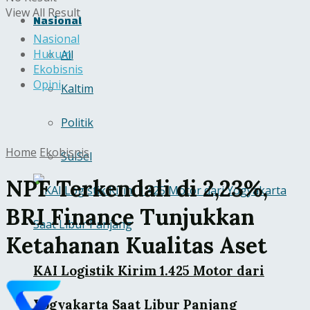
View All Result
Nasional
Nasional
Hukum
All
Ekobisnis
Opini
Kaltim
Politik
Home
Ekobisnis
SulSel
NPF Terkendali di 2,23%,
BRI Finance Tunjukkan
Ketahanan Kualitas Aset
KAI Logistik Kirim 1.425 Motor dari
Yogyakarta Saat Libur Panjang