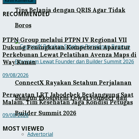
Tips Belanja dengan QRIS Agar Tidak
RECOMMENDED
Boros
PTPN Group melalui PTPN IV Regional VII
Dukung Peningkatan Kompetensi Aparatur
Perkebunan Lewat Pelatihan Avenza Maps di
Way Kanan
09/08/2026
ConnectX Rayakan Setahun Perjalanan
Perawatan LRT Jabodebek Berlangsung Saat
Bangun Ekosistem Lewat Founder dan
Malam, Tim Kesehatan Jaga Kondisi Petugas
Builder Summit 2026
09/08/2026
MOST VIEWED
Advertorial