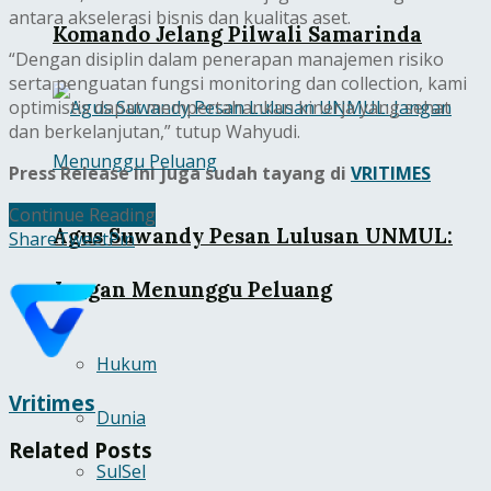
antara akselerasi bisnis dan kualitas aset.
Komando Jelang Pilwali Samarinda
“Dengan disiplin dalam penerapan manajemen risiko
serta penguatan fungsi monitoring dan collection, kami
optimistis dapat mempertahankan kinerja yang sehat
dan berkelanjutan,” tutup Wahyudi.
Press Release ini juga sudah tayang di
VRITIMES
Continue Reading
Agus Suwandy Pesan Lulusan UNMUL:
Share
Tweet
Pin
Jangan Menunggu Peluang
Hukum
Vritimes
Dunia
Related
Posts
SulSel