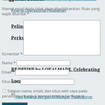
Alamat email Anda tidak akan dipublikasikan.
Ruas yang
wajib ditandai
*
Pelindo Multi Terminal Tanjung Intan
Perkuat Kinerja Operasional Pelabuhan
Komentar
*
Nama
*
RE:DEFINE by LOKALMADE, Celebrating
Email
*
Local Brands in PIK Avenue
Situs Web
Simpan nama, email, dan situs web saya pada
peramban ini untuk komentar saya berikutnya.