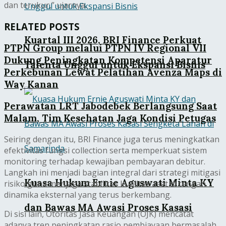
dan terukur,” ujarnya.
RELATED POSTS
Kuartal III 2026, BRI Finance Perkuat
PTPN Group melalui PTPN IV Regional VII
Dukung Peningkatan Kompetensi Aparatur
Talenta Unggul untuk Ekspansi Bisnis
Perkebunan Lewat Pelatihan Avenza Maps di
Way Kanan
Perawatan LRT Jabodebek Berlangsung Saat
Malam, Tim Kesehatan Jaga Kondisi Petugas
Seiring dengan itu, BRI Finance juga terus meningkatkan
efektivitas fungsi collection serta memperkuat sistem
monitoring terhadap kewajiban pembayaran debitur.
Langkah ini menjadi bagian integral dari strategi mitigasi
Kuasa Hukum Ernie Aguswati Minta KY
risiko guna menjaga stabilitas kualitas aset di tengah
dinamika eksternal yang terus berkembang.
dan Bawas MA Awasi Proses Kasasi
Di sisi lain, Otoritas Jasa Keuangan (OJK) mencatat
adanya tren peningkatan rasio pembiayaan bermasalah