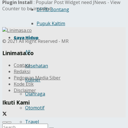
Plugin Install
: Popular Post Widget need JNews - View
Counter to be installed
DPRD Bontang
Pupuk Kaltim
Gaya Hidup
© 2021 All Right Reserved - MR
All
Linimasa.co
Contact
Kesehatan
Redaksi
Pedoman Media Siber
Kuliner
Kode Etik
Disclaimer
Olahraga
Ikuti Kami
Otomotif
Travel