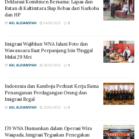
“Berdasarkan pengakuan sementara pelaku, ia
Deklarasi Komitmen Bersama: Lapas dan
Rutan di Kaltimtara Siap Bebas dari Narkoba
membakar istrinya karena kerap marah-marah. Pelaku
dan HP
emosi kemudian dan nekat melakukan aksinya,” ujar
BY
AXL ALDIANSYAH
04/06/2025
0
Turmudi.
Kepada Polisi pelaku mengatakan tidak ada niat
Imigrasi Wajibkan WNA Jalani Foto dan
membakar istrinya. Ia beralasan jika bensin yang
Wawancara Saat Perpanjang Izin Tinggal
dibawanya itu akan digunakan untuk memancing mesin
Mulai 29 Mei
mobil truk yang bermasalah.
BY
AXL ALDIANSYAH
28/05/2025
0
“Enggak niat saya mau bakar dia (Korban) tadinya
bensin itu mau saya peke buat mancing mesin mobil
Indonesia dan Kamboja Perkuat Kerja Sama
yang mati,” jelasnya.
Penanganan Perdagangan Orang dan
Imigrasi Ilegal
Namun secara tidak sengaja bensin tersebut terkena
BY
AXL ALDIANSYAH
20/05/2025
0
istri dan saat terjadi percikan api sehingga cepat
membesar dan membakar istrinya.
170 WNA Diamankan dalam Operasi Wira
Pelaku mengaku takut dihakimi masa sehingga memilih
Waspada, Imigrasi Tegaskan Penegakan