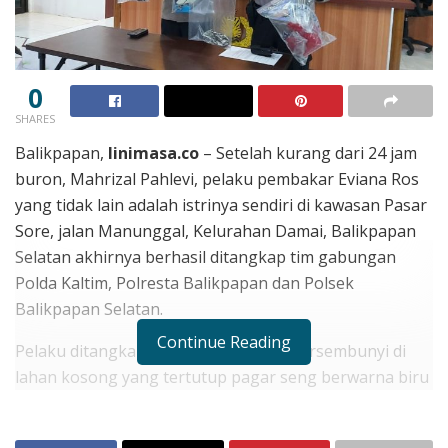
0
SHARES
Balikpapan,
linimasa.co
– Setelah kurang dari 24 jam
buron, Mahrizal Pahlevi, pelaku pembakar Eviana Ros
yang tidak lain adalah istrinya sendiri di kawasan Pasar
Sore, jalan Manunggal, Kelurahan Damai, Balikpapan
Selatan akhirnya berhasil ditangkap tim gabungan
Polda Kaltim, Polresta Balikpapan dan Polsek
Balikpapan Selatan.
Continue Reading
Pelaku ditangkap setelah kabur dan bersembunyi di
lahan kosong yang tertutup pagar seng berwarna biru
tepat di depan sebuah hotel yang berada di jalan
Marsma Iswahyudi Balikpapan.