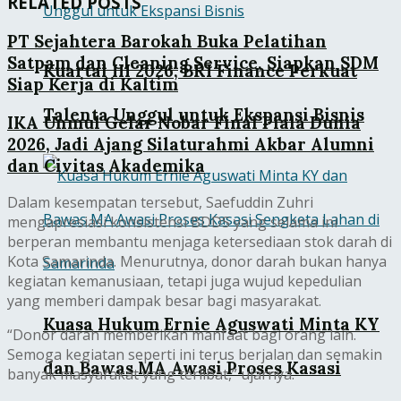
RELATED POSTS
PT Sejahtera Barokah Buka Pelatihan
Satpam dan Cleaning Service, Siapkan SDM
Kuartal III 2026, BRI Finance Perkuat
Siap Kerja di Kaltim
Talenta Unggul untuk Ekspansi Bisnis
IKA Unmul Gelar Nobar Final Piala Dunia
2026, Jadi Ajang Silaturahmi Akbar Alumni
dan Civitas Akademika
Dalam kesempatan tersebut, Saefuddin Zuhri
mengapresiasi konsistensi BDDS yang selama ini
berperan membantu menjaga ketersediaan stok darah di
Kota Samarinda. Menurutnya, donor darah bukan hanya
kegiatan kemanusiaan, tetapi juga wujud kepedulian
yang memberi dampak besar bagi masyarakat.
Kuasa Hukum Ernie Aguswati Minta KY
“Donor darah memberikan manfaat bagi orang lain.
Semoga kegiatan seperti ini terus berjalan dan semakin
dan Bawas MA Awasi Proses Kasasi
banyak masyarakat yang terlibat,” ujarnya.