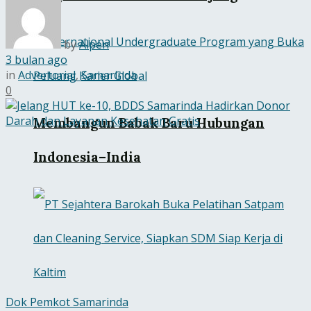
by
Alpen
3 bulan ago
in
Advertorial
,
Samarinda
0
Membangun Babak Baru Hubungan
Indonesia–India
Dok Pemkot Samarinda