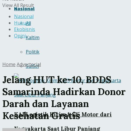
View All Result
Nasional
Nasional
Hukum
All
Ekobisnis
Opini
Kaltim
Politik
Home
Advertorial
SulSel
Jelang HUT ke-10, BDDS
Samarinda Hadirkan Donor
Darah dan Layanan
Kesehatan Gratis
KAI Logistik Kirim 1.425 Motor dari
Yogyakarta Saat Libur Panjang