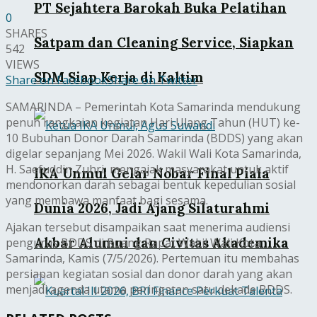
PT Sejahtera Barokah Buka Pelatihan
0
SHARES
Satpam dan Cleaning Service, Siapkan
542
VIEWS
SDM Siap Kerja di Kaltim
Share on Facebook
Share on Twitter
SAMARINDA – Pemerintah Kota Samarinda mendukung
penuh rangkaian kegiatan Hari Ulang Tahun (HUT) ke-
10 Bubuhan Donor Darah Samarinda (BDDS) yang akan
digelar sepanjang Mei 2026. Wakil Wali Kota Samarinda,
H. Saefuddin Zuhri, mengajak masyarakat untuk aktif
IKA Unmul Gelar Nobar Final Piala
mendonorkan darah sebagai bentuk kepedulian sosial
yang membawa manfaat bagi sesama.
Dunia 2026, Jadi Ajang Silaturahmi
Ajakan tersebut disampaikan saat menerima audiensi
Akbar Alumni dan Civitas Akademika
pengurus BDDS di Ruang Rapat Wakil Wali Kota
Samarinda, Kamis (7/5/2026). Pertemuan itu membahas
persiapan kegiatan sosial dan donor darah yang akan
menjadi agenda utama peringatan satu dekade BDDS.