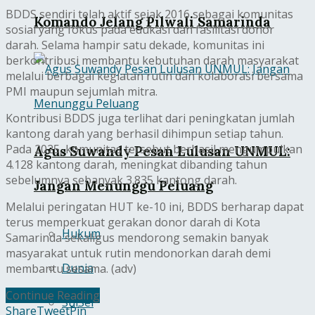
BDDS sendiri telah aktif sejak 2016 sebagai komunitas
Komando Jelang Pilwali Samarinda
sosial yang fokus pada edukasi dan fasilitasi donor
darah. Selama hampir satu dekade, komunitas ini
berkontribusi membantu kebutuhan darah masyarakat
melalui berbagai kegiatan rutin dan kolaborasi bersama
PMI maupun sejumlah mitra.
Kontribusi BDDS juga terlihat dari peningkatan jumlah
kantong darah yang berhasil dihimpun setiap tahun.
Pada 2025, komunitas tersebut berhasil mengumpulkan
Agus Suwandy Pesan Lulusan UNMUL:
4.128 kantong darah, meningkat dibanding tahun
sebelumnya sebanyak 3.835 kantong darah.
Jangan Menunggu Peluang
Melalui peringatan HUT ke-10 ini, BDDS berharap dapat
terus memperkuat gerakan donor darah di Kota
Hukum
Samarinda sekaligus mendorong semakin banyak
masyarakat untuk rutin mendonorkan darah demi
Dunia
membantu sesama. (adv)
Continue Reading
SulSel
Share
Tweet
Pin