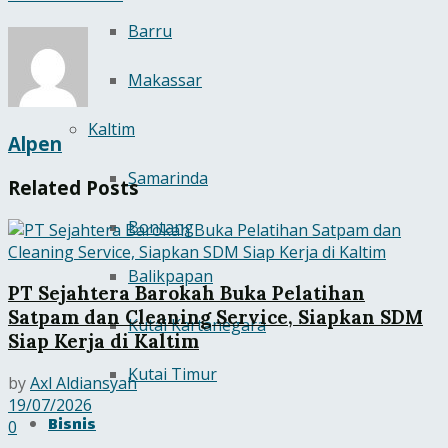
Barru
Makassar
Kaltim
Alpen
Samarinda
Related
Posts
Bontang
Balikpapan
PT Sejahtera Barokah Buka Pelatihan
Satpam dan Cleaning Service, Siapkan SDM
Kutai Kartanegara
Siap Kerja di Kaltim
Kutai Timur
by
Axl Aldiansyah
19/07/2026
Bisnis
0