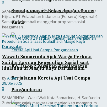
0
Smartphone 5G Bekas dengan Bonus
SAMARINDA — Menyambut Hari Raya Iduladha 1447
Hijriah, PT Pelabuhan Indonesia (Persero) Regional 4
Samarinda kembali menggelar program sosial
Kuota
keagamaan...
Wawali Samarinda Ajak Warga Perkuat
Solidaritas dan Kepedulian Sosial saat
KAI Daop 2 Pastikan Keselamatan
Iduladha di Masjid Raya Darussalam
Perjalanan Kereta Api Usai Gempa
by
Alpen
29/05/2026
0
Pangandaran
SAMARINDA - Wakil Wali Kota Samarinda, H. Saefuddin
Zuhri, mengajak masyarakat menjadikan momentum