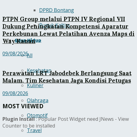
DPRD Bontang
PTPN Group melalui PTPN IV Regional VII
Pupuk Kaltim
Dukung Peningkatan Kompetensi Aparatur
Perkebunan Lewat Pelatihan Avenza Maps di
Gaya Hidup
Way Kanan
09/08/2026
All
Kesehatan
Perawatan LRT Jabodebek Berlangsung Saat
Malam, Tim Kesehatan Jaga Kondisi Petugas
Kuliner
09/08/2026
Olahraga
MOST VIEWED
Otomotif
Plugin Install
: Popular Post Widget need JNews - View
Counter to be installed
Travel