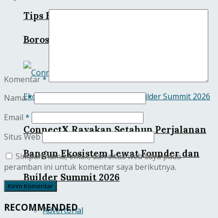
Tips Belanja dengan QRIS Agar Tidak
Boros
Komentar
*
Nama
*
Email
*
ConnectX Rayakan Setahun Perjalanan
Situs Web
Bangun Ekosistem Lewat Founder dan
Simpan nama, email, dan situs web saya pada
peramban ini untuk komentar saya berikutnya.
Builder Summit 2026
RECOMMENDED
Advertorial