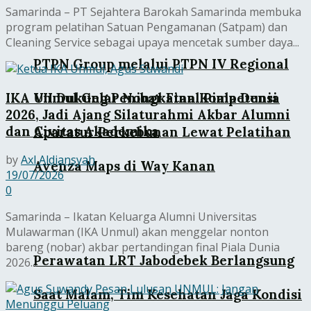
Samarinda – PT Sejahtera Barokah Samarinda membuka
program pelatihan Satuan Pengamanan (Satpam) dan
Cleaning Service sebagai upaya mencetak sumber daya...
PTPN Group melalui PTPN IV Regional
IKA Unmul Gelar Nobar Final Piala Dunia
VII Dukung Peningkatan Kompetensi
2026, Jadi Ajang Silaturahmi Akbar Alumni
dan Civitas Akademika
Aparatur Perkebunan Lewat Pelatihan
by
Axl Aldiansyah
Avenza Maps di Way Kanan
19/07/2026
0
Samarinda – Ikatan Keluarga Alumni Universitas
Mulawarman (IKA Unmul) akan menggelar nonton
bareng (nobar) akbar pertandingan final Piala Dunia
Perawatan LRT Jabodebek Berlangsung
2026...
Saat Malam, Tim Kesehatan Jaga Kondisi