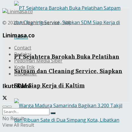
© 2021 All Right Reserved - MR
Linimasa.co
Contact
Redaksi
PT Sejahtera Barokah Buka Pelatihan
Pedoman Media Siber
Kode Etik
Satpam dan Cleaning Service, Siapkan
Disclaimer
SDM Siap Kerja di Kaltim
Ikuti Kami
No Result
View All Result