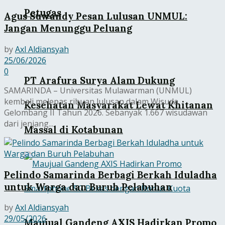
Petugas
Agus Suwandy Pesan Lulusan UNMUL:
Jangan Menunggu Peluang
by
Axl Aldiansyah
25/06/2026
0
PT Arafura Surya Alam Dukung
SAMARINDA – Universitas Mulawarman (UNMUL)
kembali melepas ribuan lulusan dalam Wisuda
Kesehatan Masyarakat Lewat Khitanan
Gelombang II Tahun 2026. Sebanyak 1.667 wisudawan
dari jenjang...
Massal di Kotabunan
Pelindo Samarinda Berbagi Berkah Iduladha
untuk Warga dan Buruh Pelabuhan
by
Axl Aldiansyah
29/05/2026
Maujual Gandeng AXIS Hadirkan Promo