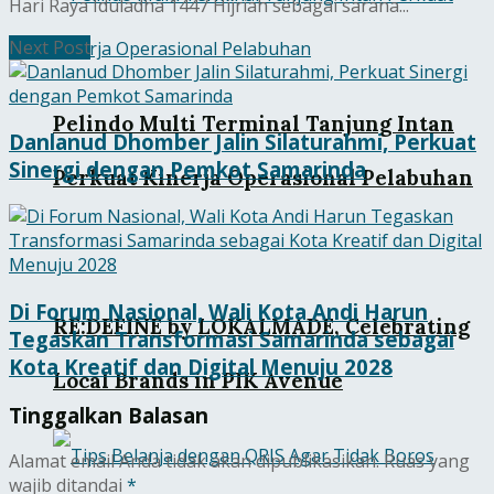
Hari Raya Iduladha 1447 Hijriah sebagai sarana...
Next Post
Pelindo Multi Terminal Tanjung Intan
Danlanud Dhomber Jalin Silaturahmi, Perkuat
Sinergi dengan Pemkot Samarinda
Perkuat Kinerja Operasional Pelabuhan
Di Forum Nasional, Wali Kota Andi Harun
RE:DEFINE by LOKALMADE, Celebrating
Tegaskan Transformasi Samarinda sebagai
Kota Kreatif dan Digital Menuju 2028
Local Brands in PIK Avenue
Tinggalkan Balasan
Alamat email Anda tidak akan dipublikasikan.
Ruas yang
wajib ditandai
*