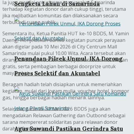
Ia juga menilai antusiasme masyarakat Samarinda
Sengketa Lahan di Samarinda
terhadap kegiatan donor darah cukup tinggi, terutama
jika melibatkan komunitas dan dilaksanakan secara
terbuka di ruang publik.
Sementara itu, Ketua Panitia HUT ke-10 BDDS, M. Yamin
Daeng, menjelaskan bahwa kegiatan puncak perayaan
akan digelar pada 10 Mei 2026 di City Centrum Mall
Samarinda mulai pukul 10.00 Wita. Acara tersebut akan
Penundaan Pilrek Unmul, IKA Dorong
dirangkai dengan donor darah, pemeriksaan kesehatan
gratis, serta pembagian berbagai doorprize untuk
Proses Selektif dan Akuntabel
masyarakat.
Beragam hadiah telah disiapkan untuk memeriahkan
kegiatan, mulai dari logam mulia, voucher hotel, kompor
gas, hingga berbagai hadiah menarik lainnya.
Selain itu, pada 16–17 Mei 2026 BDDS juga akan
mengadakan Relawan Gathering dan Outbond sebagai
sarana mempererat solidaritas para relawan donor
Agus Suwandi Pastikan Gerindra Satu
darah di Samarinda.