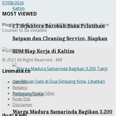
07/08/2026
MOST VIEWED
Plugin Install
: Popular Post Widget need JNews - View
PT Sejahtera Barokah Buka Pelatihan
Counter to be installed
Satpam dan Cleaning Service, Siapkan
SDM Siap Kerja di Kaltim
© 2021 All Right Reserved - MR
Linimasa.co
Contact
Redaksi
Pedoman Media Siber
Kode Etik
Disclaimer
Warga Madura Samarinda Bagikan 3.200
Ikuti Kami