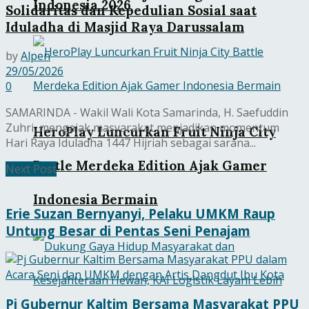
Indonesia 2026
Solidaritas dan Kepedulian Sosial saat
Iduladha di Masjid Raya Darussalam
by
Alpen
29/05/2026
0
SAMARINDA - Wakil Wali Kota Samarinda, H. Saefuddin
Zuhri, mengajak masyarakat menjadikan momentum
HeroPlay Luncurkan Fruit Ninja City
Hari Raya Iduladha 1447 Hijriah sebagai sarana...
Battle Merdeka Edition Ajak Gamer
Next Post
Indonesia Bermain
Erie Suzan Bernyanyi, Pelaku UMKM Raup
Untung Besar di Pentas Seni Penajam
Pj Gubernur Kaltim Bersama Masyarakat PPU