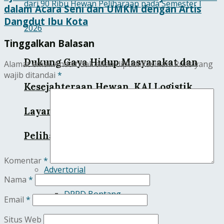
dalam Acara Seni dan UMKM dengan Artis
Dangdut Ibu Kota
Tinggalkan Balasan
Dukung Gaya Hidup Masyarakat dan
Alamat email Anda tidak akan dipublikasikan.
Ruas yang
wajib ditandai
*
Kesejahteraan Hewan, KAI Logistik
Layani Lebih dari 90 Ribu Hewan
Peliharaan pada Semester I 2026
Komentar
*
Advertorial
Nama
*
DPRD Bontang
Email
*
Pupuk Kaltim
Situs Web