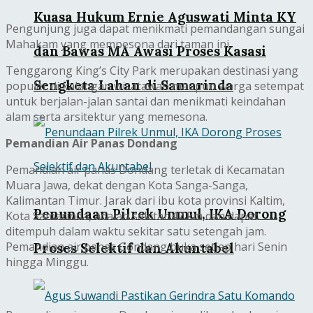
Kuasa Hukum Ernie Aguswati Minta KY
Pengunjung juga dapat menikmati pemandangan sungai
Mahakam yang mempesona dari taman ini.
dan Bawas MA Awasi Proses Kasasi
Tenggarong King’s City Park merupakan destinasi yang
Sengketa Lahan di Samarinda
populer di kalangan wisatawan maupun warga setempat
untuk berjalan-jalan santai dan menikmati keindahan
alam serta arsitektur yang memesona.
Pemandian Air Panas Dondang
Pemandian air panas Dondang terletak di Kecamatan
Muara Jawa, dekat dengan Kota Sanga-Sanga,
Kalimantan Timur. Jarak dari ibu kota provinsi Kaltim,
Penundaan Pilrek Unmul, IKA Dorong
Kota Samarinda, adalah sekitar 47 km dan dapat
ditempuh dalam waktu sekitar satu setengah jam.
Pemandian air panas Gondang buka setiap hari Senin
Proses Selektif dan Akuntabel
hingga Minggu.