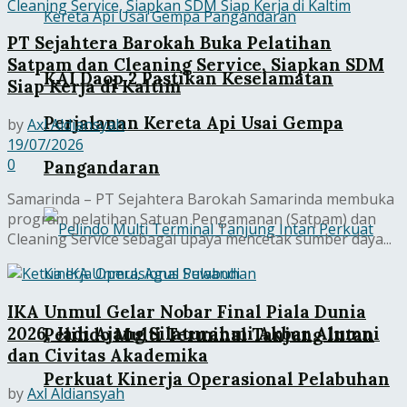
PT Sejahtera Barokah Buka Pelatihan
Satpam dan Cleaning Service, Siapkan SDM
KAI Daop 2 Pastikan Keselamatan
Siap Kerja di Kaltim
Perjalanan Kereta Api Usai Gempa
by
Axl Aldiansyah
19/07/2026
0
Pangandaran
Samarinda – PT Sejahtera Barokah Samarinda membuka
program pelatihan Satuan Pengamanan (Satpam) dan
Cleaning Service sebagai upaya mencetak sumber daya...
IKA Unmul Gelar Nobar Final Piala Dunia
2026, Jadi Ajang Silaturahmi Akbar Alumni
Pelindo Multi Terminal Tanjung Intan
dan Civitas Akademika
Perkuat Kinerja Operasional Pelabuhan
by
Axl Aldiansyah