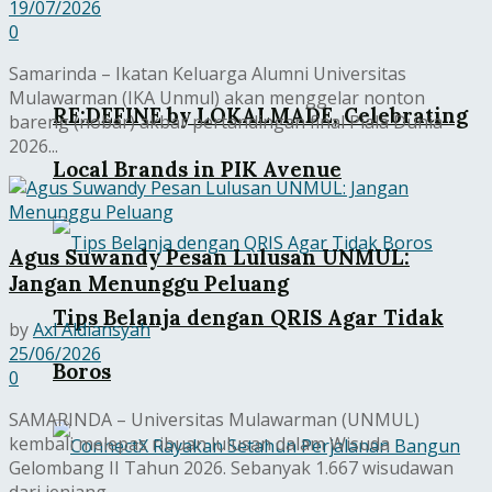
19/07/2026
0
Samarinda – Ikatan Keluarga Alumni Universitas
Mulawarman (IKA Unmul) akan menggelar nonton
RE:DEFINE by LOKALMADE, Celebrating
bareng (nobar) akbar pertandingan final Piala Dunia
2026...
Local Brands in PIK Avenue
Agus Suwandy Pesan Lulusan UNMUL:
Jangan Menunggu Peluang
Tips Belanja dengan QRIS Agar Tidak
by
Axl Aldiansyah
25/06/2026
Boros
0
SAMARINDA – Universitas Mulawarman (UNMUL)
kembali melepas ribuan lulusan dalam Wisuda
Gelombang II Tahun 2026. Sebanyak 1.667 wisudawan
dari jenjang...