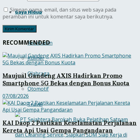
Simpan nama, email, dan situs web saya pada
Gaya Hidup
peramban ini untuk komentar saya berikutnya.
All
RECOMMENDED
Kesehatan
Kuliner
Olahraga
Maujual Gandeng AXIS Hadirkan Promo
Smartphone 5G Bekas dengan Bonus Kuota
Otomotif
07/08/2026
Travel
KAI Daop 2 Pastikan Keselamatan Perjalanan
Kereta Api Usai Gempa Pangandaran