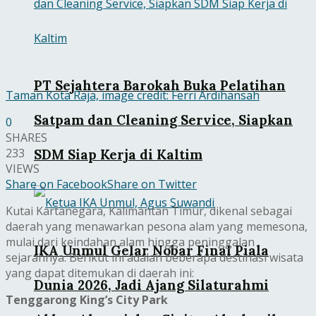
PT Sejahtera Barokah Buka Pelatihan
Taman Kota Raja, image credit: Ferri Ardihansah
Satpam dan Cleaning Service, Siapkan
0
SHARES
233
SDM Siap Kerja di Kaltim
VIEWS
Share on Facebook
Share on Twitter
Kutai Kartanegara, Kalimantan Timur, dikenal sebagai
daerah yang menawarkan pesona alam yang memesona,
mulai dari keindahan alam hingga peninggalan
IKA Unmul Gelar Nobar Final Piala
sejarahnya. Berikut ini adalah beberapa destinasi wisata
yang dapat ditemukan di daerah ini:
Dunia 2026, Jadi Ajang Silaturahmi
Tenggarong King’s City Park