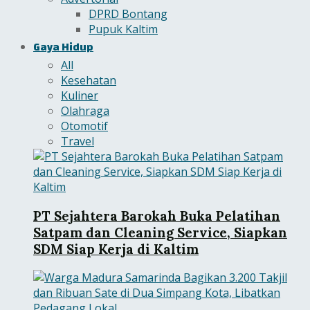
DPRD Bontang
Pupuk Kaltim
Gaya Hidup
All
Kesehatan
Kuliner
Olahraga
Otomotif
Travel
PT Sejahtera Barokah Buka Pelatihan
Satpam dan Cleaning Service, Siapkan
SDM Siap Kerja di Kaltim