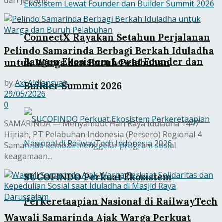
ConnectX Rayakan Setahun Perjalanan
Pelindo Samarinda Berbagi Berkah Iduladha
Bangun Ekosistem Lewat Founder dan
untuk Warga dan Buruh Pelabuhan
by
Axl Aldiansyah
Builder Summit 2026
29/05/2026
0
SAMARINDA — Menyambut Hari Raya Iduladha 1447
Hijriah, PT Pelabuhan Indonesia (Persero) Regional 4
Samarinda kembali menggelar program sosial
keagamaan...
SUCOFINDO Perkuat Ekosistem
Perkeretaapian Nasional di RailwayTech
Wawali Samarinda Ajak Warga Perkuat