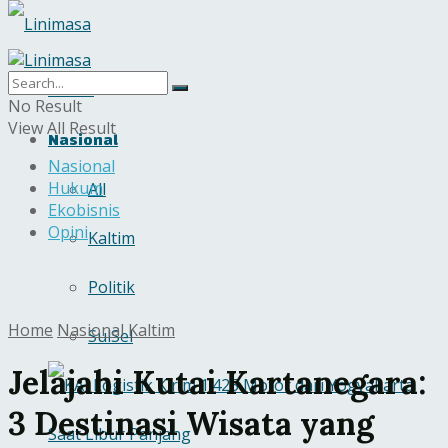
Home
No Result
View All Result
Nasional
Nasional
Hukum
All
Ekobisnis
Opini
Kaltim
Politik
Home
Nasional
Kaltim
SulSel
Jelajahi Kutai Kartanegara:
3 Destinasi Wisata yang