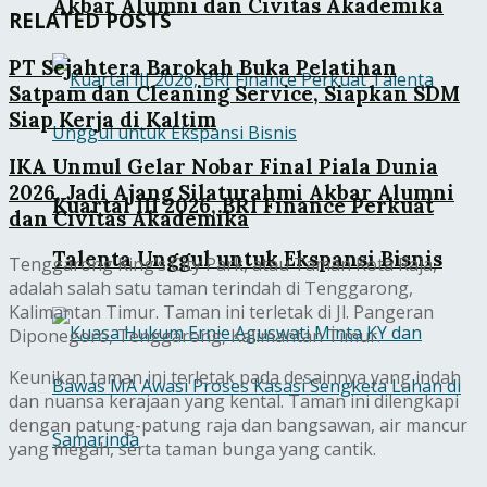
Akbar Alumni dan Civitas Akademika
RELATED POSTS
PT Sejahtera Barokah Buka Pelatihan
Satpam dan Cleaning Service, Siapkan SDM
Siap Kerja di Kaltim
IKA Unmul Gelar Nobar Final Piala Dunia
2026, Jadi Ajang Silaturahmi Akbar Alumni
Kuartal III 2026, BRI Finance Perkuat
dan Civitas Akademika
Talenta Unggul untuk Ekspansi Bisnis
Tenggarong King’s City Park, atau Taman Kota Raja,
adalah salah satu taman terindah di Tenggarong,
Kalimantan Timur. Taman ini terletak di Jl. Pangeran
Diponegoro, Tenggarong, Kalimantan Timur.
Keunikan taman ini terletak pada desainnya yang indah
dan nuansa kerajaan yang kental. Taman ini dilengkapi
dengan patung-patung raja dan bangsawan, air mancur
yang megah, serta taman bunga yang cantik.