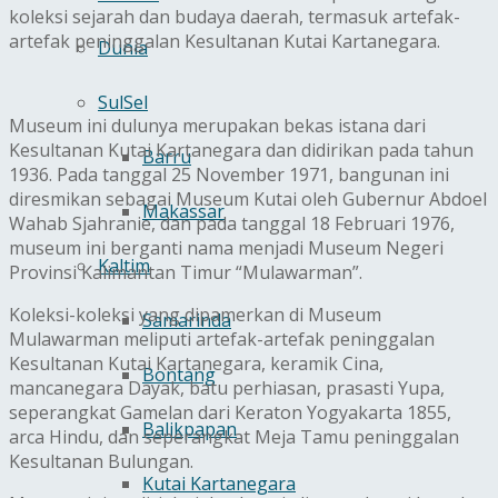
koleksi sejarah dan budaya daerah, termasuk artefak-
artefak peninggalan Kesultanan Kutai Kartanegara.
Dunia
SulSel
Museum ini dulunya merupakan bekas istana dari
Kesultanan Kutai Kartanegara dan didirikan pada tahun
Barru
1936. Pada tanggal 25 November 1971, bangunan ini
diresmikan sebagai Museum Kutai oleh Gubernur Abdoel
Makassar
Wahab Sjahranie, dan pada tanggal 18 Februari 1976,
museum ini berganti nama menjadi Museum Negeri
Kaltim
Provinsi Kalimantan Timur “Mulawarman”.
Koleksi-koleksi yang dipamerkan di Museum
Samarinda
Mulawarman meliputi artefak-artefak peninggalan
Kesultanan Kutai Kartanegara, keramik Cina,
Bontang
mancanegara Dayak, batu perhiasan, prasasti Yupa,
seperangkat Gamelan dari Keraton Yogyakarta 1855,
Balikpapan
arca Hindu, dan seperangkat Meja Tamu peninggalan
Kesultanan Bulungan.
Kutai Kartanegara