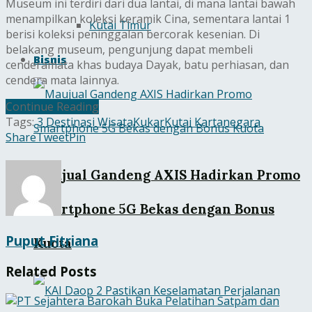
Museum ini terdiri dari dua lantai, di mana lantai bawah
menampilkan koleksi keramik Cina, sementara lantai 1
Kutai Timur
berisi koleksi peninggalan bercorak kesenian. Di
belakang museum, pengunjung dapat membeli
Bisnis
cenderamata khas budaya Dayak, batu perhiasan, dan
cendera mata lainnya.
Continue Reading
Tags:
3 Destinasi Wisata
Kukar
Kutai Kartanegara
Share
Tweet
Pin
Maujual Gandeng AXIS Hadirkan Promo
Smartphone 5G Bekas dengan Bonus
Puput Fitriana
Kuota
Related
Posts