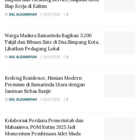
Kelurahan Petung mengaku mendapatkan keuntungan
Siap Kerja di Kaltim
yang lumayan besar, biasanya hanya Rp 1 juta disetiap
BY
AXL ALDIANSYAH
19/07/2026
0
malam Minggunya, tapi pada malam ini cukup lumayan
sekitar Rp 3 juta lebih yang dia dapatkan.
Warga Madura Samarinda Bagikan 3.200
Takjil dan Ribuan Sate di Dua Simpang Kota,
Libatkan Pedagang Lokal
Benigno
mengenakan
BY
AXL ALDIANSYAH
16/03/2026
0
baju kaos
Nusantara
Bedeng Residence, Hunian Modern
(foto ist)
Premium di Samarinda Utara dengan
Jaminan Bebas Banjir
“Saya ucapkan terima kasih kepada pemerintah yang
sudah menghidupkan kembali UMKM di PPU, kalau
BY
AXL ALDIANSYAH
26/01/2026
0
bisa jangan hanya sekali seminggu, 3 kali seminggu
lah,” katanya sembari tersenyum.
Kolaborasi Perdana Pemerintah dan
Mahasiswa, POM Kutim 2025 Jadi
Senada juga disampaikan oleh Rudin pedagang mainan
Momentum Pembinaan Atlet Muda
yang setiap Sabtu malam mangkal di alun-alun,