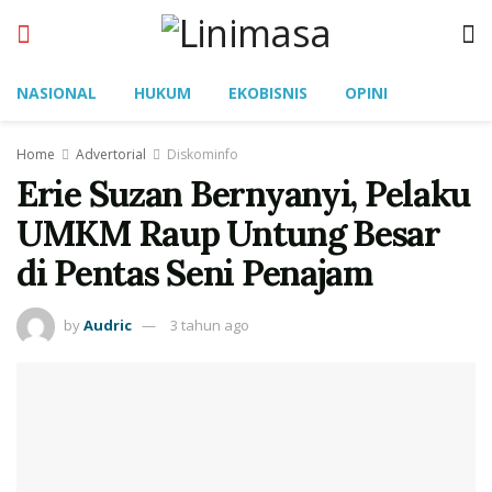
NASIONAL
HUKUM
EKOBISNIS
OPINI
Home
Advertorial
Diskominfo
Erie Suzan Bernyanyi, Pelaku
UMKM Raup Untung Besar
di Pentas Seni Penajam
by
Audric
3 tahun ago