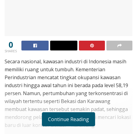
0
SHARES
Secara nasional, kawasan industri di Indonesia masih
memiliki ruang untuk tumbuh. Kementerian
Perindustrian mencatat tingkat okupansi kawasan
industri hingga awal tahun ini berada pada level 58,19
persen. Namun, pertumbuhan yang terkonsentrasi di
wilayah tertentu seperti Bekasi dan Karawang
membuat kawasan tersebut semakin padat, sehingga
mendorong pelaku industri untuk mulai mencari lokasi
Continue Reading
baru di luar koridor Bekasi – Karawang.