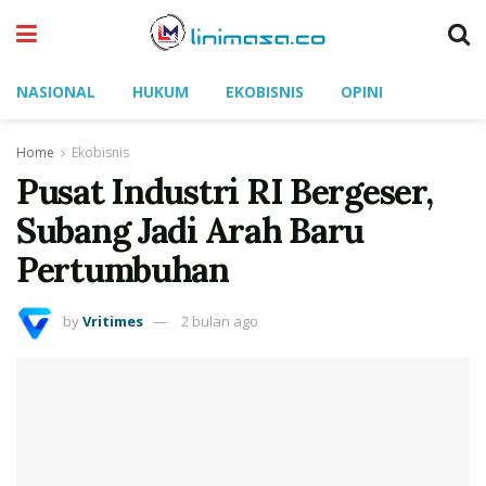
NASIONAL
HUKUM
EKOBISNIS
OPINI
Home
Ekobisnis
Pusat Industri RI Bergeser,
Subang Jadi Arah Baru
Pertumbuhan
by
Vritimes
2 bulan ago