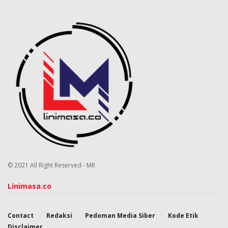
buatan (AI). Avonetiq membantu brand tetap terlihat
dan relevan ketika konsumen beralih dari mesin
pencari ke answer engine, seperti Google Gemini,
ChatGPT, dan lainnya. Melalui Authority & Visibility
Optimization (AVO), Avonetiq membangun fondasi
otoritas digital brand agar dapat dikenali, dipahami,
dan dipercaya oleh sistem AI sebagai sumber jawaban
yang kredibel. Info selengkapnya kunjungi
www.avonetiq.com.
Press release ini juga sudah tayang di
VRITIMES
© 2021 All Right Reserved - MR
Linimasa.co
Contact
Redaksi
Pedoman Media Siber
Kode Etik
Disclaimer