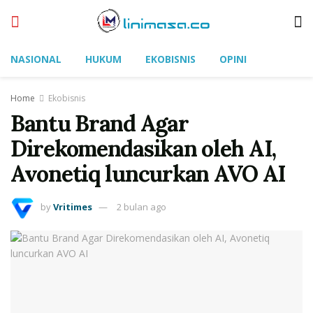
NASIONAL
HUKUM
EKOBISNIS
OPINI
Home
Ekobisnis
Bantu Brand Agar
Direkomendasikan oleh AI,
Avonetiq luncurkan AVO AI
by
Vritimes
2 bulan ago