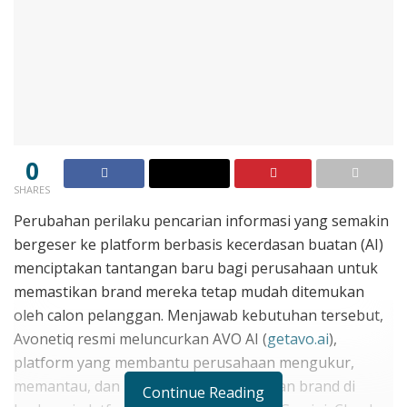
0
SHARES
Perubahan perilaku pencarian informasi yang semakin
bergeser ke platform berbasis kecerdasan buatan (AI)
menciptakan tantangan baru bagi perusahaan untuk
memastikan brand mereka tetap mudah ditemukan
oleh calon pelanggan. Menjawab kebutuhan tersebut,
Avonetiq resmi meluncurkan AVO AI (
getavo.ai
),
platform yang membantu perusahaan mengukur,
memantau, dan meningkatkan kehadiran brand di
Continue Reading