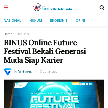
NASIONAL
HUKUM
EKOBISNIS
OPINI
Home
Ekobisnis
BINUS Online Future
Festival Bekali Generasi
Muda Siap Karier
by
Vritimes
3 bulan ago