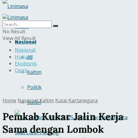
Home
No Result
View All Result
Nasional
Nasional
Hukum
All
Ekobisnis
Opini
Kaltim
Politik
Home
Nasional
Kaltim
Kutai Kartanegara
SulSel
Pemkab Kukar Jalin Kerja
Sama dengan Lombok