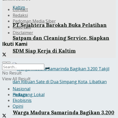
Contact
Redaksi
Pedoman Media Siber
PT Sejahtera Barokah Buka Pelatihan
Kode Etik
Disclaimer
Satpam dan Cleaning Service, Siapkan
Ikuti Kami
SDM Siap Kerja di Kaltim
No Result
View All Result
Nasional
Hukum
Ekobisnis
Opini
Warga Madura Samarinda Bagikan 3.200