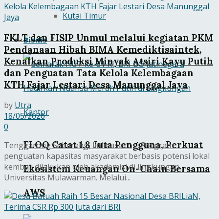
Kutai Timur
FKLT dan FISIP Unmul melalui kegiatan PKM
Bisnis
Pendanaan Hibah BIMA Kemediktisaintek,
Kenalkan Produksi Minyak Atsiri Kayu Putih
dan Penguatan Tata Kelola Kelembagaan
KTH Fajar Lestari Desa Manunggal Jaya
by
Utra
18/05/2026
0
FLOQ Catat 1,8 Juta Pengguna, Perkuat
Tenggarong Seberang, linimasa.co – Program
penguatan kapasitas masyarakat berbasis potensi lokal
kembali dilakukan oleh akademisi di lingkungan
Ekosistem Keuangan On-Chain Bersama
Universitas Mulawarman. Melalui...
AWS