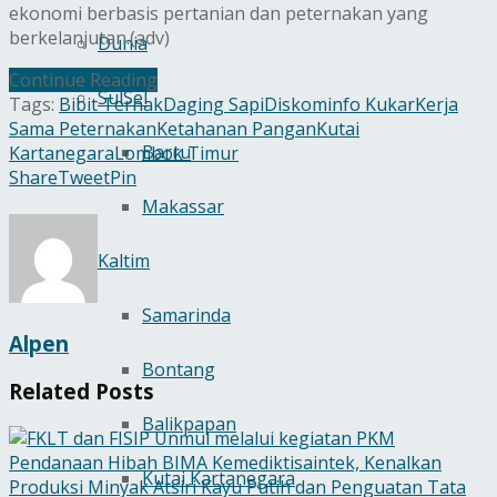
ekonomi berbasis pertanian dan peternakan yang
berkelanjutan.(adv)
Dunia
Continue Reading
SulSel
Tags:
Bibit Ternak
Daging Sapi
Diskominfo Kukar
Kerja
Sama Peternakan
Ketahanan Pangan
Kutai
Barru
Kartanegara
Lombok Timur
Share
Tweet
Pin
Makassar
Kaltim
Samarinda
Alpen
Bontang
Related
Posts
Balikpapan
Kutai Kartanegara