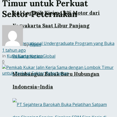
Timur untuk Perkuat
Sektor Peternakan
KAI Logistik Kirim 1.425 Motor dari
Yogyakarta Saat Libur Panjang
by
Alpen
1 tahun ago
in
Kutai Kartanegara
0
Membangun Babak Baru Hubungan
Indonesia–India