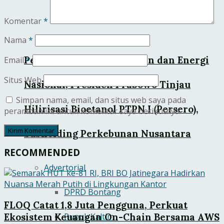
Komentar
*
Nama
*
Perkuat Ketahanan Pangan dan Energi
Email
*
Situs Web
Nasional, Presiden Prabowo Tinjau
Simpan nama, email, dan situs web saya pada
Hilirisasi Bioetanol PTPN I (Persero),
peramban ini untuk komentar saya berikutnya.
Subholding Perkebunan Nusantara
RECOMMENDED
Advertorial
DPRD Bontang
FLOQ Catat 1,8 Juta Pengguna, Perkuat
Pupuk Kaltim
Ekosistem Keuangan On-Chain Bersama AWS