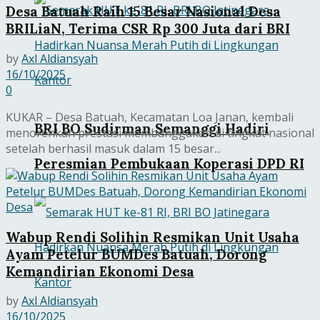
Desa Batuah Raih 15 Besar Nasional Desa
BRILiaN, Terima CSR Rp 300 Juta dari BRI
by
Axl Aldiansyah
16/10/2025
0
KUKAR – Desa Batuah, Kecamatan Loa Janan, kembali
BRI BO Sudirman Semanggi Hadiri
menorehkan prestasi membanggakan di tingkat nasional
setelah berhasil masuk dalam 15 besar...
Peresmian Pembukaan Koperasi DPD RI
Wabup Rendi Solihin Resmikan Unit Usaha
Ayam Petelur BUMDes Batuah, Dorong
Kemandirian Ekonomi Desa
by
Axl Aldiansyah
16/10/2025