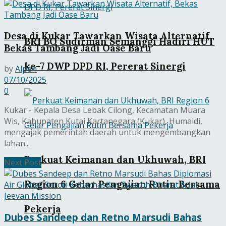
Desa di Kukar Tawarkan Wisata Alternatif,
BRI BO Sudirman Semanggi Hadiri HUT
Bekas Tambang Jadi Oase Baru
ke-7 DWP DPD RI, Pererat Sinergi
by
Alpen
07/10/2025
0
Kukar - Kepala Desa Lebak Cilong, Kecamatan Muara
Wis, Kabupaten Kutai Kartanegara (Kukar), Humaidi,
mengajak pemerintah daerah untuk mengembangkan
lahan...
Perkuat Keimanan dan Ukhuwah, BRI
Next Post
Region 6 Gelar Pengajian Rutin Bersama
Pekerja
Dubes Sandeep dan Retno Marsudi Bahas