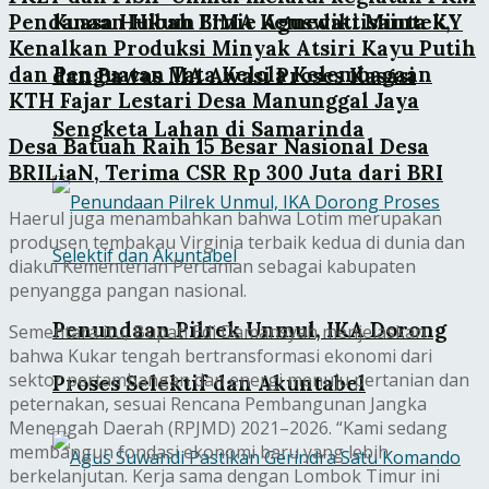
Pendanaan Hibah BIMA Kemediktisaintek,
Kuasa Hukum Ernie Aguswati Minta KY
Kenalkan Produksi Minyak Atsiri Kayu Putih
dan Penguatan Tata Kelola Kelembagaan
dan Bawas MA Awasi Proses Kasasi
KTH Fajar Lestari Desa Manunggal Jaya
Sengketa Lahan di Samarinda
Desa Batuah Raih 15 Besar Nasional Desa
BRILiaN, Terima CSR Rp 300 Juta dari BRI
Haerul juga menambahkan bahwa Lotim merupakan
produsen tembakau Virginia terbaik kedua di dunia dan
diakui Kementerian Pertanian sebagai kabupaten
penyangga pangan nasional.
Penundaan Pilrek Unmul, IKA Dorong
Sementara itu, Bupati Edi Damansyah menjelaskan
bahwa Kukar tengah bertransformasi ekonomi dari
sektor pertambangan dan energi menuju pertanian dan
Proses Selektif dan Akuntabel
peternakan, sesuai Rencana Pembangunan Jangka
Menengah Daerah (RPJMD) 2021–2026. “Kami sedang
membangun fondasi ekonomi baru yang lebih
berkelanjutan. Kerja sama dengan Lombok Timur ini