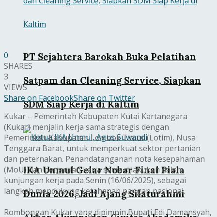
0
PT Sejahtera Barokah Buka Pelatihan
SHARES
3
Satpam dan Cleaning Service, Siapkan
VIEWS
Share on Facebook
Share on Twitter
SDM Siap Kerja di Kaltim
Kukar – Pemerintah Kabupaten Kutai Kartanegara
(Kukar) menjalin kerja sama strategis dengan
Pemerintah Kabupaten Lombok Timur (Lotim), Nusa
Tenggara Barat, untuk memperkuat sektor pertanian
dan peternakan. Penandatanganan nota kesepahaman
IKA Unmul Gelar Nobar Final Piala
(MoU) dan perjanjian kerja sama dilakukan dalam
kunjungan kerja pada Senin (16/06/2025), sebagai
langkah mendukung ketahanan pangan nasional.
Dunia 2026, Jadi Ajang Silaturahmi
Rombongan Kukar yang dipimpin Bupati Edi Damansyah,