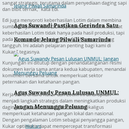
sangat strategis, terutama dalam penyediaan daging sapi
dan bibit ternak,” kata Edi.
Edi juga menyoroti keberhasilan Lotim dalam membina
Agus Suwandi Pastikan Gerindra Satu
sumber daya manusia (SDM) peternakan. “Kami melihat
keberhasilan Lotim tidak hanya pada hasil produksi, tapi
Komando Jelang Pilwali Samarinda
pada kemampuan membangun SDM peternak yang
tangguh. Ini adalah pelajaran penting bagi kami di
Kukar,” tegasnya.
Kunjungan ini ditutup dengan penandatanganan resmi
dokumen kerja sama antara kedua kabupaten, menandai
komitmen bersama untuk memperkuat sektor
peternakan dan ketahanan pangan.
Agus Suwandy Pesan Lulusan UNMUL:
Kerja sama antara Kukar dan Lotim ini diharapkan
menjadi langkah strategis dalam meningkatkan produksi
Jangan Menunggu Peluang
daging sapi dan kualitas bibit ternak, sekaligus
memperkuat ketahanan pangan lokal dan nasional.
Dengan pengalaman Lotim sebagai penyangga pangan,
Hukum
Kukar optimistis dapat mempercepat transformasi