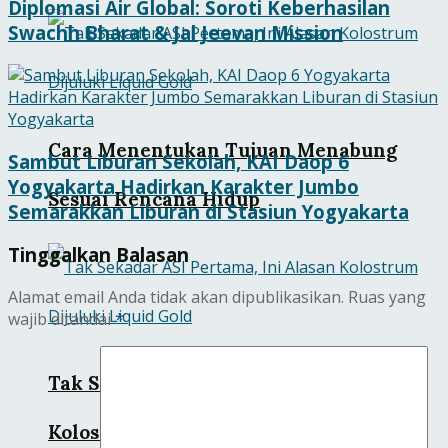
Diplomasi Air Global: Soroti Keberhasilan
Swachh Bharat & Jal Jeevan Mission
Cara Menentukan Tujuan Menabung
Sambut Liburan Sekolah, KAI Daop 6
Yogyakarta Hadirkan Karakter Jumbo
Sesuai Rencana Hidup
Semarakkan Liburan di Stasiun Yogyakarta
Tinggalkan Balasan
Alamat email Anda tidak akan dipublikasikan.
Ruas yang
wajib ditandai
*
Tak Sekadar ASI Pertama, Ini Alasan
Kolostrum Dijuluki Liquid Gold