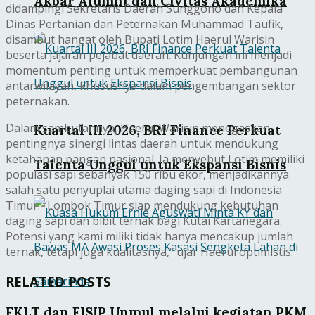
Akbar Alumni dan Civitas Akademika
didampingi Sekretaris Daerah Sunggono dan Kepala
Dinas Pertanian dan Peternakan Muhammad Taufik,
disambut hangat oleh Bupati Lotim Haerul Warisin
beserta jajaran pejabat daerah. Kunjungan ini menjadi
momentum penting untuk memperkuat pembangunan
antarwilayah, khususnya dalam pengembangan sektor
peternakan.
Dalam sambutannya, Haerul Warisin menegaskan
Kuartal III 2026, BRI Finance Perkuat
pentingnya sinergi lintas daerah untuk mendukung
ketahanan pangan nasional. Ia menyebut Lotim memiliki
Talenta Unggul untuk Ekspansi Bisnis
populasi sapi sebanyak 150 ribu ekor, menjadikannya
salah satu penyuplai utama daging sapi di Indonesia
Timur. “Lombok Timur siap mendukung kebutuhan
daging sapi dan bibit ternak bagi Kutai Kartanegara.
Potensi yang kami miliki tidak hanya mencakup jumlah
ternak, tetapi juga kualitasnya,” ujar Haerul optimistis.
RELATED POSTS
FKLT dan FISIP Unmul melalui kegiatan PKM