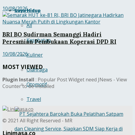
10/08/2026
Gaya Hidup
All
BRI BO Sudirman Semanggi Hadiri
Kesehatan
Peresmian Pembukaan Koperasi DPD RI
10/08/2026
Kuliner
MOST VIEWED
Olahraga
Plugin Install
: Popular Post Widget need JNews - View
Otomotif
Counter to be installed
Travel
© 2021 All Right Reserved - MR
Linimasa.co