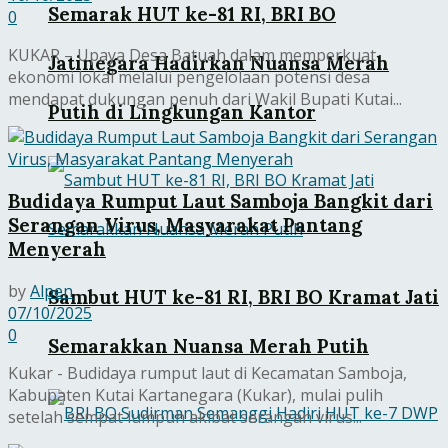
Semarak HUT ke-81 RI, BRI BO
0
KUKAR – Upaya Desa Batuah dalam memperkuat
Jatinegara Hadirkan Nuansa Merah
ekonomi lokal melalui pengelolaan potensi desa
mendapat dukungan penuh dari Wakil Bupati Kutai...
Putih di Lingkungan Kantor
Budidaya Rumput Laut Samboja Bangkit dari
Serangan Virus, Masyarakat Pantang
Menyerah
by
Alpen
Sambut HUT ke-81 RI, BRI BO Kramat Jati
07/10/2025
0
Semarakkan Nuansa Merah Putih
Kukar - Budidaya rumput laut di Kecamatan Samboja,
Kabupaten Kutai Kartanegara (Kukar), mulai pulih
setelah sempat lumpuh akibat serangan virus...