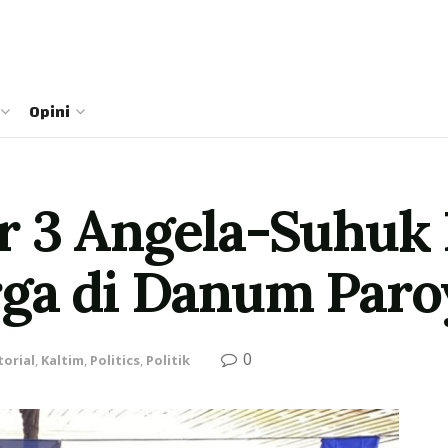
Opini
r 3 Angela-Suhuk
rga di Danum Paro
0
orial
,
Kaltim
,
Politics
,
Politik