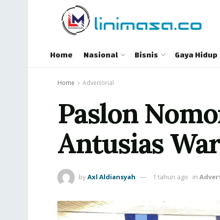
Home
Nasional
Bisnis
Gaya Hidup
Home
Advertorial
Paslon Nomo
Antusias Wa
by
Axl Aldiansyah
1 tahun ago
in
Advert