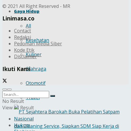
© 2021 All Right Reserved - MR
Gaya Hidup
Linimasa.co
All
Contact
Redaksi
Kesehatan
Pedoman Media Siber
Kode Etik
Kuliner
Disclaimer
Ikuti Kami
Olahraga
Otomotif
Travel
No Result
View All Result
Nasional
Hukum