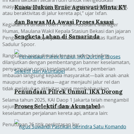
masyarakat agar tidak bermain, melintas sembarangan,
Kuasa Hukum Ernie Aguswati Minta KY
atau beraktivitas di jalur kereta api,” ujar Ixfan.
dan Bawas MA Awasi Proses Kasasi
Kegiatan ini dihadiri oleh Tohari Assistant Manager
Humas, Maulana Wakil Kepala Stasiun Bekasi dan jajaran
Sengketa Lahan di Samarinda
Pengamanan Daop 1 Jakarta serta Komunitas Railfans
Sadulur Spoor.
Rangkaian acara dimulai dengan safety briefing,
dilanjutkan dengan pembentangan banner keselamatan,
penyampaian orasi keselamatan, serta pemberian
imbauan langsung kepada masyarakat—baik anak-anak
maupun orang dewasa—agar menjauhi jalur rel dan
tidak melakukan aktivitas yang membahayakan.
Penundaan Pilrek Unmul, IKA Dorong
Selama tahun 2025, KAI Daop 1 Jakarta telah mengambil
Proses Selektif dan Akuntabel
sejumlah langkah nyata dalam meningkatkan
keselamatan perjalanan kereta api, antara lain:
Penutupan 26 titik perlintasan liar,