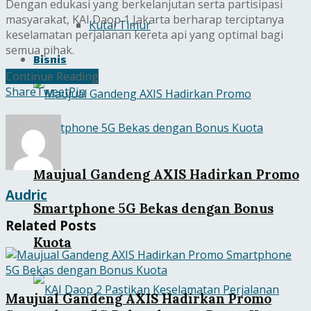
Dengan edukasi yang berkelanjutan serta partisipasi
masyarakat, KAI Daop 1 Jakarta berharap terciptanya
Kutai Timur
keselamatan perjalanan kereta api yang optimal bagi
semua pihak.
Bisnis
Continue Reading
Share
Tweet
Pin
Maujual Gandeng AXIS Hadirkan Promo
Audric
Smartphone 5G Bekas dengan Bonus
Related
Posts
Kuota
Maujual Gandeng AXIS Hadirkan Promo