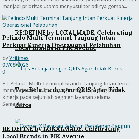
menjadi prioritas utama menyusul terjadinya gempa...
RE:DEFINE by LOKALMADE, Celebrating
Pelindo Multi Terminal Tanjung Intan
Perkuat Kinerja Operasional Pelabuhan
Local Brands in PIK Avenue
by
Vritimes
07/08/2026
0
PT Pelindo Multi Terminal Branch Tanjung Intan terus
Tips Belanja dengan QRIS Agar Tidak
memperkuat kualitas layanan melalui peningkatan
kinerja pada sejumlah segmen layanan selama
Semester...
Boros
RE:DEFINE by LOKALMADE, Celebrating
Local Brands in PIK Avenue