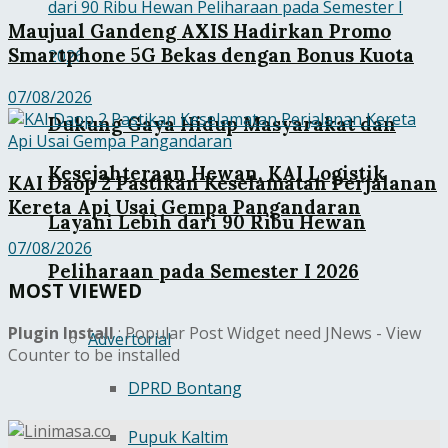
Maujual Gandeng AXIS Hadirkan Promo
Smartphone 5G Bekas dengan Bonus Kuota
07/08/2026
Dukung Gaya Hidup Masyarakat dan
Kesejahteraan Hewan, KAI Logistik
KAI Daop 2 Pastikan Keselamatan Perjalanan
Kereta Api Usai Gempa Pangandaran
Layani Lebih dari 90 Ribu Hewan
07/08/2026
Peliharaan pada Semester I 2026
MOST VIEWED
Plugin Install
: Popular Post Widget need JNews - View
Advertorial
Counter to be installed
DPRD Bontang
Pupuk Kaltim