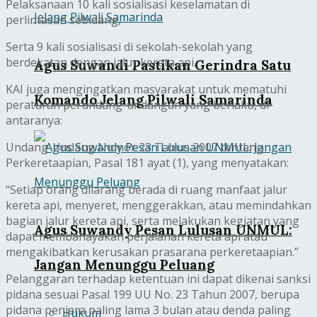
Pelaksanaan 10 kali sosialisasi keselamatan di
perlintasan sebidang,
Serta 9 kali sosialisasi di sekolah-sekolah yang
berdekatan dengan jalur kereta api.
Agus Suwandi Pastikan Gerindra Satu
KAI juga mengingatkan masyarakat untuk mematuhi
Komando Jelang Pilwali Samarinda
peraturan perundang-undangan yang berlaku, di
antaranya:
Undang-Undang Nomor 23 Tahun 2007 tentang
Perkeretaapian, Pasal 181 ayat (1), yang menyatakan:
“Setiap orang dilarang berada di ruang manfaat jalur
kereta api, menyeret, menggerakkan, atau memindahkan
bagian jalur kereta api, serta melakukan kegiatan yang
Agus Suwandy Pesan Lulusan UNMUL:
dapat membahayakan perjalanan kereta api atau
mengakibatkan kerusakan prasarana perkeretaapian.”
Jangan Menunggu Peluang
Pelanggaran terhadap ketentuan ini dapat dikenai sanksi
pidana sesuai Pasal 199 UU No. 23 Tahun 2007, berupa
pidana penjara paling lama 3 bulan atau denda paling
Hukum