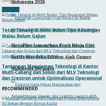
Dengan...
Indonesia 2026
Next Post
Tetap Tenang di Akhir Bulan: Tips Keuangan
Walau Belum Gajian
HeroPlay Luncurkan Fruit Ninja City
Battle Merdeka Edition Ajak Gamer
Tantangan Manajemen Teknologi di Kantor
Indonesia Bermain
Multi-Cabang dan Solusi dari MLV Teknologi
dan Crestron untuk Optimalisasi Operasional
RECOMMENDED