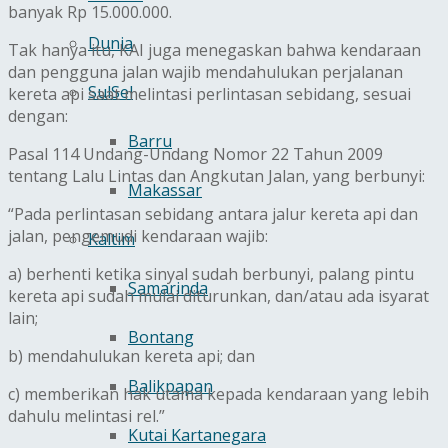
banyak Rp 15.000.000.
Dunia
Tak hanya itu, KAI juga menegaskan bahwa kendaraan
dan pengguna jalan wajib mendahulukan perjalanan
SulSel
kereta api saat melintasi perlintasan sebidang, sesuai
dengan:
Barru
Pasal 114 Undang-Undang Nomor 22 Tahun 2009
tentang Lalu Lintas dan Angkutan Jalan, yang berbunyi:
Makassar
“Pada perlintasan sebidang antara jalur kereta api dan
jalan, pengemudi kendaraan wajib:
Kaltim
a) berhenti ketika sinyal sudah berbunyi, palang pintu
Samarinda
kereta api sudah mulai diturunkan, dan/atau ada isyarat
lain;
Bontang
b) mendahulukan kereta api; dan
Balikpapan
c) memberikan hak utama kepada kendaraan yang lebih
dahulu melintasi rel.”
Kutai Kartanegara