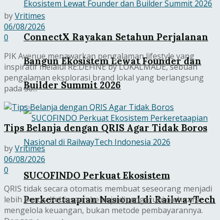
by
Vritimes
06/08/2026
ConnectX Rayakan Setahun Perjalanan
0
PIK Avenue menawarkan pengalaman lifestyle yang
Bangun Ekosistem Lewat Founder dan
inspiratif melalui RE:DEFINE by LOKALMADE, sebuah
pengalaman eksplorasi brand lokal yang berlangsung
Builder Summit 2026
pada 30...
Tips Belanja dengan QRIS Agar Tidak Boros
by
Vritimes
06/08/2026
0
SUCOFINDO Perkuat Ekosistem
QRIS tidak secara otomatis membuat seseorang menjadi
Perkeretaapian Nasional di RailwayTech
lebih boros. Kebiasaan belanja dipengaruhi oleh cara
mengelola keuangan, bukan metode pembayarannya.