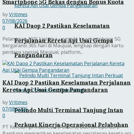
Smartphone 5G Bekas dengan Bonus Kuota
by
Vritimes
07/08/2026
KAI Daop 2 Pastikan Keselamatan
0
Pelanggan AXIS kini bisa upgrade ke smartphone 5G
Perjalanan Kereta Api Usai Gempa
bergaransi 365 hari di Maujual, lengkap dengan kartu
perdana spesial. Maujual, platform...
Pangandaran
KAI Daop 2 Pastikan Keselamatan Perjalanan
Kereta Api Usai Gempa Pangandaran
by
Vritimes
07/08/2026
Pelindo Multi Terminal Tanjung Intan
0
Perkuat Kinerja Operasional Pelabuhan
PT Kereta Api Indonesia (Persero) Daerah Operasi 2
Bandung memastikan keselamatan perjalanan kereta api