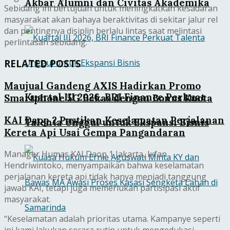
Akbar Alumni dan Civitas Akademika
Sebidang ini bertujuan untuk meningkatkan kesadaran
masyarakat akan bahaya beraktivitas di sekitar jalur rel
dan pentingnya disiplin berlalu lintas saat melintasi
perlintasan sebidang.
RELATED POSTS
Maujual Gandeng AXIS Hadirkan Promo
Kuartal III 2026, BRI Finance Perkuat
Smartphone 5G Bekas dengan Bonus Kuota
KAI Daop 2 Pastikan Keselamatan Perjalanan
Talenta Unggul untuk Ekspansi Bisnis
Kereta Api Usai Gempa Pangandaran
Manager Humas KAI Daop 1 Jakarta, Ixfan
Hendriwintoko, menyampaikan bahwa keselamatan
perjalanan kereta api tidak hanya menjadi tanggung
jawab KAI, tetapi juga memerlukan partisipasi aktif
masyarakat.
“Keselamatan adalah prioritas utama. Kampanye seperti
ini kami lakukan secara rutin untuk mengedukasi