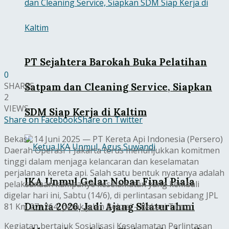
PT Sejahtera Barokah Buka Pelatihan
0
SHARES
Satpam dan Cleaning Service, Siapkan
2
VIEWS
SDM Siap Kerja di Kaltim
Share on Facebook
Share on Twitter
Bekasi, 14 Juni 2025 — PT Kereta Api Indonesia (Persero)
Daerah Operasi 1 Jakarta terus menunjukkan komitmen
tinggi dalam menjaga kelancaran dan keselamatan
perjalanan kereta api. Salah satu bentuk nyatanya adalah
IKA Unmul Gelar Nobar Final Piala
pelaksanaan kampanye keselamatan yang kembali
digelar hari ini, Sabtu (14/6), di perlintasan sebidang JPL
Dunia 2026, Jadi Ajang Silaturahmi
81 Km 27+264, petak jalan Bekasi – Bekasi Timur.
Kegiatan bertajuk Sosialisasi Keselamatan Perlintasan