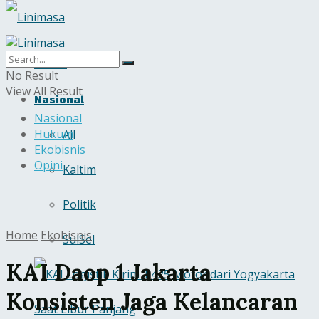
Home
No Result
View All Result
Nasional
Nasional
Hukum
All
Ekobisnis
Opini
Kaltim
Politik
Home
Ekobisnis
SulSel
KAI Daop 1 Jakarta
Konsisten Jaga Kelancaran