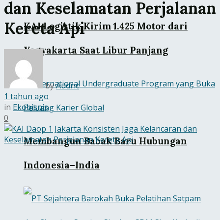
dan Keselamatan Perjalanan
Kereta Api
KAI Logistik Kirim 1.425 Motor dari
Yogyakarta Saat Libur Panjang
by
Audric
1 tahun ago
in
Ekobisnis
0
Membangun Babak Baru Hubungan
Indonesia–India