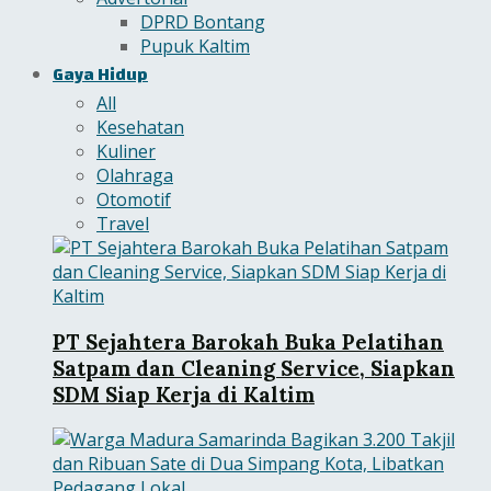
DPRD Bontang
Pupuk Kaltim
Gaya Hidup
All
Kesehatan
Kuliner
Olahraga
Otomotif
Travel
PT Sejahtera Barokah Buka Pelatihan
Satpam dan Cleaning Service, Siapkan
SDM Siap Kerja di Kaltim