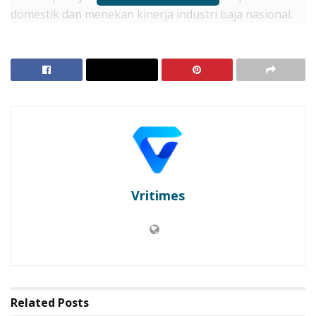
domestik dan menekan kinerja industri baja nasional.
RELATED POSTS
Maujual Gandeng AXIS Hadirkan Promo
Smartphone 5G Bekas dengan Bonus Kuota
KAI Daop 2 Pastikan Keselamatan Perjalanan Kereta
Api Usai Gempa Pangandaran
Pentingnya Ketahanan Industri Baja Nasional
Vritimes
Direktur Utama PT Krakatau Steel (Persero)
Tbk/Krakatau Steel Group, Dr. Akbar Djohan,
menegaskan bahwa dinamika global tersebut
menunjukkan pentingnya menjaga ketahanan industri
baja nasional.
Related
Posts
“Krakatau Steel mendukung penguatan industri baja