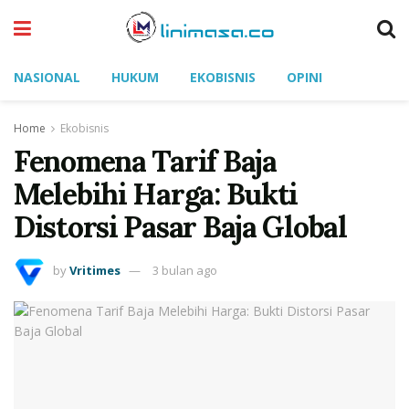
NASIONAL
HUKUM
EKOBISNIS
OPINI
Home
Ekobisnis
Fenomena Tarif Baja
Melebihi Harga: Bukti
Distorsi Pasar Baja Global
by
Vritimes
3 bulan ago