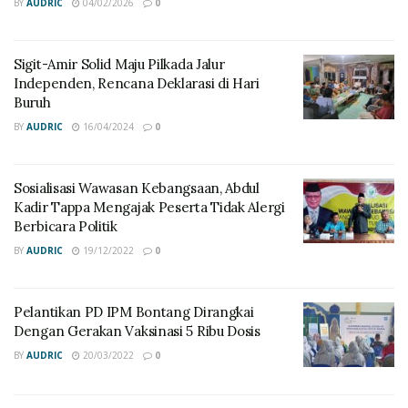
BY
AUDRIC
04/02/2026
0
Oleh sebab itu, DKP3 Bontang mencoba
mengembangkan benih-benih ikan air tawar ini untuk
mensinkronisasi program pemerintah provinsi.
Sigit-Amir Solid Maju Pilkada Jalur
Independen, Rencana Deklarasi di Hari
“Tentunya komoditas-komoditas yang saya sebut tadi
Buruh
mempunyai nilai lebih dibandingkan dengan ikan lain,”
BY
AUDRIC
16/04/2024
0
tutupnya
Pewarta Lutfi | Editor Audric
Sosialisasi Wawasan Kebangsaan, Abdul
Kadir Tappa Mengajak Peserta Tidak Alergi
Tags:
biawan
DKP3
ikan haruan
papuyu
TPI
Berbicara Politik
BY
AUDRIC
19/12/2022
0
Pelantikan PD IPM Bontang Dirangkai
Dengan Gerakan Vaksinasi 5 Ribu Dosis
BY
AUDRIC
20/03/2022
0