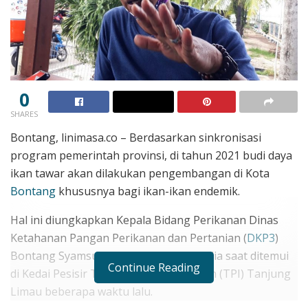
0
SHARES
Bontang, linimasa.co – Berdasarkan sinkronisasi
program pemerintah provinsi, di tahun 2021 budi daya
ikan tawar akan dilakukan pengembangan di Kota
Bontang
khususnya bagi ikan-ikan endemik.
Hal ini diungkapkan Kepala Bidang Perikanan Dinas
Ketahanan Pangan Perikanan dan Pertanian (
DKP3
)
Bontang Syamsu Wardi pada awak media saat ditemui
Continue Reading
di Kedai Pesisir Tempat Pelelangan Ikan (TPI) Tanjung
Limau beberapa waktu lalu.