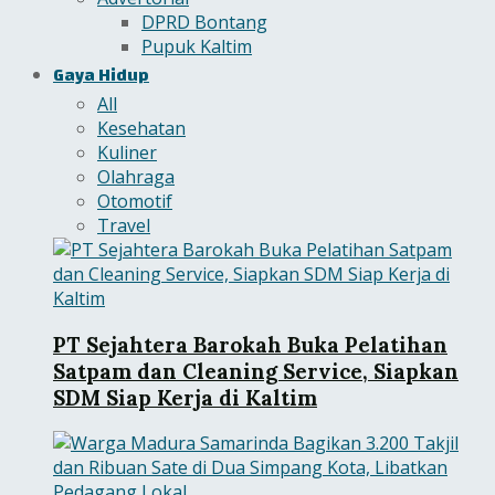
DPRD Bontang
Pupuk Kaltim
Gaya Hidup
All
Kesehatan
Kuliner
Olahraga
Otomotif
Travel
PT Sejahtera Barokah Buka Pelatihan
Satpam dan Cleaning Service, Siapkan
SDM Siap Kerja di Kaltim