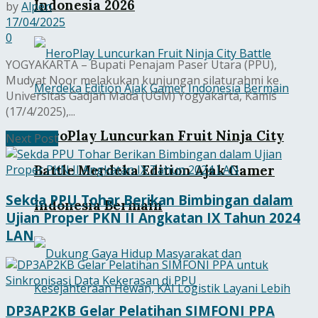
Indonesia 2026
by
Alpen
17/04/2025
0
YOGYAKARTA – Bupati Penajam Paser Utara (PPU),
Mudyat Noor melakukan kunjungan silaturahmi ke
Universitas Gadjah Mada (UGM) Yogyakarta, Kamis
(17/4/2025),...
HeroPlay Luncurkan Fruit Ninja City
Next Post
Battle Merdeka Edition Ajak Gamer
Sekda PPU Tohar Berikan Bimbingan dalam
Indonesia Bermain
Ujian Proper PKN II Angkatan IX Tahun 2024
LAN
DP3AP2KB Gelar Pelatihan SIMFONI PPA