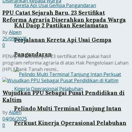
PPU Catat Sejarah Baru, 23 Sertifikat
Reforma Agraria Diserahkan kepada Warga
KAI Daop 2 Pastikan Keselamatan
by
Alpen
25/09/2025
Perjalanan Kereta Api Usai Gempa
0
Pangandaran
PENAJAM - Sebanyak 23 sertifikat hak pakai hasil
program reforma agraria di atas Hak Pengelolaan Lahan
(HPL) Bank Tanah resmi...
Wujudkan PPU Sebagai Pusat Pendidikan di
Kaltim
Pelindo Multi Terminal Tanjung Intan
by
Alpen
04/06/2025
Perkuat Kinerja Operasional Pelabuhan
0