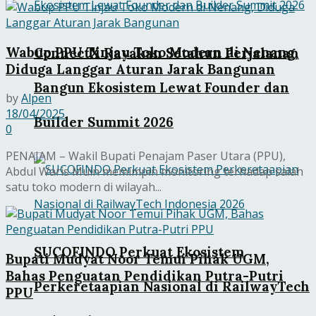
Wabup PPU Tinjau Toko Modern di Nenang,
ConnectX Rayakan Setahun Perjalanan
Diduga Langgar Aturan Jarak Bangunan
Bangun Ekosistem Lewat Founder dan
by
Alpen
18/04/2025
Builder Summit 2026
0
PENAJAM – Wakil Bupati Penajam Paser Utara (PPU),
Abdul Waris Muin memimpin monitoring terhadap salah
satu toko modern di wilayah...
SUCOFINDO Perkuat Ekosistem
Bupati Mudyat Noor Temui Pihak UGM,
Bahas Penguatan Pendidikan Putra-Putri
Perkeretaapian Nasional di RailwayTech
PPU