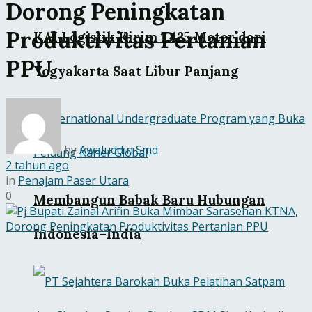
Dorong Peningkatan
Produktivitas Pertanian
KAI Logistik Kirim 1.425 Motor dari
PPU
Yogyakarta Saat Libur Panjang
by
Awaluddin Smd
2 tahun ago
in
Penajam Paser Utara
0
Membangun Babak Baru Hubungan
Indonesia–India