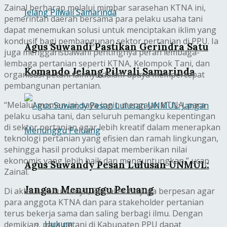
Zainal berharap melalui mimbar sarasehan KTNA ini,
pemerintah daerah bersama para pelaku usaha tani
dapat menemukan solusi untuk menciptakan iklim yang
kondusif bagi pembangunan sektor pertanian di PPU. Ia
Agus Suwandi Pastikan Gerindra Satu
juga menggarisbawahi pentingnya peran lembaga-
lembaga pertanian seperti KTNA, Kelompok Tani, dan
Komando Jelang Pilwali Samarinda
organisasi petani lainnya dalam upaya mempercepat
pembangunan pertanian.
“Melalui momen ini, saya ingin mengajak KTNA, para
pelaku usaha tani, dan seluruh pemangku kepentingan
di sektor pertanian agar lebih kreatif dalam menerapkan
teknologi pertanian yang efisien dan ramah lingkungan,
sehingga hasil produksi dapat memberikan nilai
ekonomis yang lebih baik dan menguntungkan,” ucap
Agus Suwandy Pesan Lulusan UNMUL:
Zainal.
Jangan Menunggu Peluang
Di akhir sambutannya, Zainal Arifin juga berpesan agar
para anggota KTNA dan para stakeholder pertanian
terus bekerja sama dan saling berbagi ilmu. Dengan
Hukum
demikian, para petani di Kabupaten PPU dapat