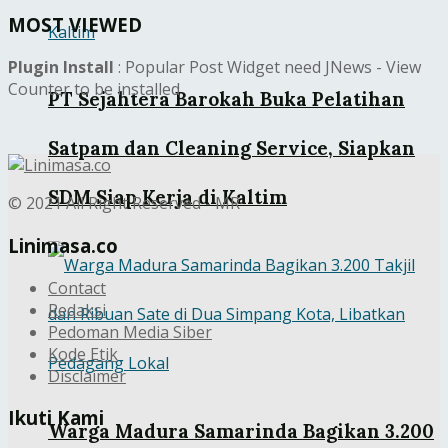
MOST VIEWED
Plugin Install
: Popular Post Widget need JNews - View
Counter to be installed
PT Sejahtera Barokah Buka Pelatihan
Satpam dan Cleaning Service, Siapkan
SDM Siap Kerja di Kaltim
© 2021 All Right Reserved - MR
Linimasa.co
Contact
Redaksi
Pedoman Media Siber
Kode Etik
Disclaimer
Ikuti Kami
Warga Madura Samarinda Bagikan 3.200