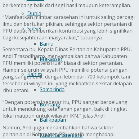
berkembang baik dari segi hasil maupun keterampilan.
Dunia
“Manfaatkan mimbar sarasehan ini untuk saling berbagi
ilmu dan bertukar pikiran, sehingga sektor pertanian di
SulSel
PPU dapat memberikan kontribusi yang lebih signifikan
bagi kesejahteraan masyarakat,” tutupnya.
Barru
Sementara itu, Kepala Dinas Pertanian Kabupaten PPU,
Andi Trasodiharto, menyampaikan bahwa Kabupaten
Makassar
PPU memiliki potensi luar biasa di sektor pertanian.
Hampir seluruh wilayah PPU memiliki potensi pangan
Kaltim
yang sangat baik, dengan lebih dari 700 kelompok tani
tersebar di wilayah ini, yang melibatkan sekitar delapan
Samarinda
ribu petani.
“Dengan potensi sebesar itu, PPU sangat berpeluang
Bontang
untuk mendukung ketahanan pangan, baik di tingkat
lokal maupun untuk wilayah IKN,” jelas Andi.
Balikpapan
Namun, Andi juga menambahkan bahwa sektor
pertanian di Kabupaten PPU masih menghadapi
Kutai Kartanegara