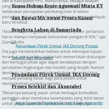
tani di Kabupaten PPU. Menurutnya, sebagai wilayah
Kuasa Hukum Ernie Aguswati Minta KY
yang berbatasan langsung dengan IKN, PPU harus
melakukan percepatan pembangunan di sektor
pertanian untuk mendukung ketahanan pangan wilayah
dan Bawas MA Awasi Proses Kasasi
baru tersebut.
Sengketa Lahan di Samarinda
“Akselerasi peningkatan produktivitas sektor pertanian
harus mampu menjawab kebutuhan pangan di IKN,” ujar
Zainal Arifin.
Dia juga menambahkan bahwa untuk mencapai tujuan
tersebut, para pelaku usaha tani memerlukan dukungan
dari berbagai pihak agar dapat beradaptasi dengan
perubahan lingkungan dan kondisi yang terjadi. Namun
demikian, ia juga menekankan bahwa situasi ini bisa
Penundaan Pilrek Unmul, IKA Dorong
menjadi peluang besar bagi para petani untuk
meningkatkan produksi mereka.
Proses Selektif dan Akuntabel
“Besarnya peluang pasar untuk berbagai komoditas
pertanian akan membuka kesempatan yang lebih besar
untuk penyerapan hasil produksi tani,” lanjutnya.