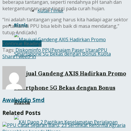
beberapa tantangan, seperti rendahnya pH tanah dan
ketergantungan yang tinggi pada curah hujan.
Kutai Timur
“Ini adalah tantangan yang harus kita hadapi agar sektor
Bisnis
pertanian di PPU bisa lebih baik di masa mendatang,”
tutup Andi.(adv)
Continue Reading
Tags:
Diskominfo PPU
Penajam Paser Utara
PPU
Share
Tweet
Pin
Maujual Gandeng AXIS Hadirkan Promo
Smartphone 5G Bekas dengan Bonus
Awaluddin Smd
Kuota
Related
Posts