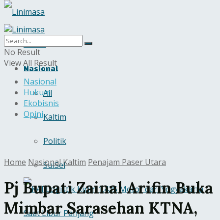
Home
No Result
View All Result
Nasional
Nasional
Hukum
All
Ekobisnis
Opini
Kaltim
Politik
Home
Nasional
Kaltim
Penajam Paser Utara
SulSel
Pj Bupati Zainal Arifin Buka
Mimbar Sarasehan KTNA,