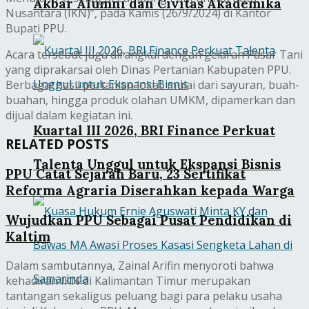
Akbar Alumni dan Civitas Akademika
Nusantara (IKN)”, pada Kamis (26/9/2024) di Kantor
Bupati PPU.
Acara tersebut juga dirangkai dengan gelaran Pasar Tani
yang diprakarsai oleh Dinas Pertanian Kabupaten PPU.
Berbagai hasil pertanian lokal, mulai dari sayuran, buah-
buahan, hingga produk olahan UMKM, dipamerkan dan
dijual dalam kegiatan ini.
Kuartal III 2026, BRI Finance Perkuat
RELATED POSTS
Talenta Unggul untuk Ekspansi Bisnis
PPU Catat Sejarah Baru, 23 Sertifikat
Reforma Agraria Diserahkan kepada Warga
Wujudkan PPU Sebagai Pusat Pendidikan di
Kaltim
Dalam sambutannya, Zainal Arifin menyoroti bahwa
kehadiran IKN di Kalimantan Timur merupakan
tantangan sekaligus peluang bagi para pelaku usaha