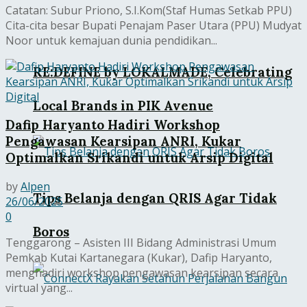
Catatan: Subur Priono, S.I.Kom(Staf Humas Setkab PPU)
Cita-cita besar Bupati Penajam Paser Utara (PPU) Mudyat
Noor untuk kemajuan dunia pendidikan...
RE:DEFINE by LOKALMADE, Celebrating
Local Brands in PIK Avenue
Dafip Haryanto Hadiri Workshop
Pengawasan Kearsipan ANRI, Kukar
Optimalkan Srikandi untuk Arsip Digital
by
Alpen
Tips Belanja dengan QRIS Agar Tidak
26/06/2025
0
Boros
Tenggarong – Asisten III Bidang Administrasi Umum
Pemkab Kutai Kartanegara (Kukar), Dafip Haryanto,
menghadiri workshop pengawasan kearsipan secara
virtual yang...