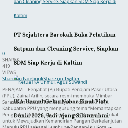
PT Sejahtera Barokah Buka Pelatihan
Satpam dan Cleaning Service, Siapkan
0
SHARES
SDM Siap Kerja di Kaltim
419
VIEWS
Share on Facebook
Share on Twitter
PENAJAM – Penjabat (Pj) Bupati Penajam Paser Utara
(PPU), Zainal Arifin, secara resmi membuka Mimbar
IKA Unmul Gelar Nobar Final Piala
Sarasehan Kontak Tani Nelayan Andalan (KTNA)
Kabupaten PPU yang mengusung tema “Memantapkan
Penguatan Potensi dan Posisi Tawar Komoditas Lokal
Dunia 2026, Jadi Ajang Silaturahmi
untuk Mewujudkan Kemandirian Pangan Berkelanjutan
Menuju PPU sebagai Lumbung Pangan Ibu Kota