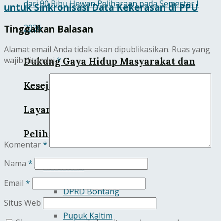
untuk Sinkronisasi Data Kekerasan di PPU
Tinggalkan Balasan
Alamat email Anda tidak akan dipublikasikan.
Ruas yang
wajib ditandai
*
Dukung Gaya Hidup Masyarakat dan
Kesejahteraan Hewan, KAI Logistik
Layani Lebih dari 90 Ribu Hewan
Peliharaan pada Semester I 2026
Komentar
*
Nama
*
Advertorial
Email
*
DPRD Bontang
Situs Web
Pupuk Kaltim