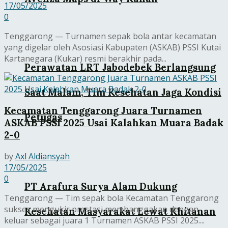
17/05/2025
0
Tenggarong — Turnamen sepak bola antar kecamatan
yang digelar oleh Asosiasi Kabupaten (ASKAB) PSSI Kutai
Kartanegara (Kukar) resmi berakhir pada...
Perawatan LRT Jabodebek Berlangsung
Saat Malam, Tim Kesehatan Jaga Kondisi
Kecamatan Tenggarong Juara Turnamen
Petugas
ASKAB PSSI 2025 Usai Kalahkan Muara Badak
2-0
by
Axl Aldiansyah
17/05/2025
0
PT Arafura Surya Alam Dukung
Tenggarong — Tim sepak bola Kecamatan Tenggarong
sukses mengukir prestasi membanggakan dengan
Kesehatan Masyarakat Lewat Khitanan
keluar sebagai juara 1 Turnamen ASKAB PSSI 2025....