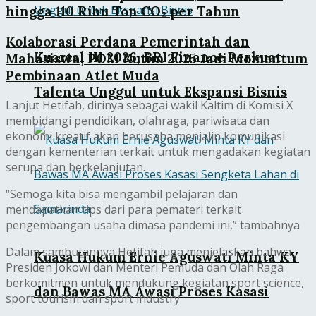
hingga 110 Ribu Ton CO₂ per Tahun
Kolaborasi Perdana Pemerintah dan
Kuartal III 2026, BRI Finance Perkuat
Mahasiswa, POM Kutim 2025 Jadi Momentum
Pembinaan Atlet Muda
Talenta Unggul untuk Ekspansi Bisnis
Lanjut Hetifah, dirinya sebagai wakil Kaltim di Komisi X
membidangi pendidikan, olahraga, pariwisata dan
ekonomi kreatif akan berusaha menjalin komunikasi
dengan kementerian terkait untuk mengadakan kegiatan
serupa dan berkelanjutan.
“Semoga kita bisa mengambil pelajaran dan
mendapatkan tips dari para pemateri terkait
pengembangan usaha dimasa pandemi ini,” tambahnya
Dalam sambutannya Hetifah juga menjelaskan bahwa
Kuasa Hukum Ernie Aguswati Minta KY
Presiden Jokowi dan Menteri Pemuda dan Olah Raga
berkomitmen untuk mendukung kegiatan sport science,
dan Bawas MA Awasi Proses Kasasi
sport tourism dan sport industry