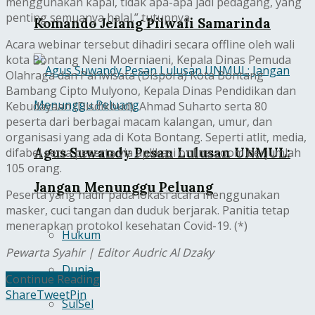
menggunakan kapal, tidak apa-apa jadi pedagang, yang
penting semuanya halal.” tutupnya
Komando Jelang Pilwali Samarinda
Acara webinar tersebut dihadiri secara offline oleh wali
kota Bontang Neni Moerniaeni, Kepala Dinas Pemuda
Olahraga dan Pariwisata (Dispora) Kota Bontang
Bambang Cipto Mulyono, Kepala Dinas Pendidikan dan
Kebudayaan (Disdikbud), Ahmad Suharto serta 80
peserta dari berbagai macam kalangan, umur, dan
organisasi yang ada di Kota Bontang. Seperti atlit, media,
Agus Suwandy Pesan Lulusan UNMUL:
difabel serta peserta via aplikasi online zoom berjumlah
105 orang.
Jangan Menunggu Peluang
Peserta yang hadir pada lokasi acara menggunakan
masker, cuci tangan dan duduk berjarak. Panitia tetap
menerapkan protokol kesehatan Covid-19. (*)
Hukum
Pewarta Syahir | Editor Audric Al Dzaky
Dunia
Continue Reading
Share
Tweet
Pin
SulSel