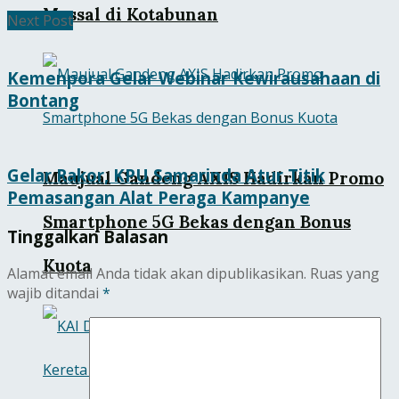
Massal di Kotabunan
Next Post
Kemenpora Gelar Webinar Kewirausahaan di
Bontang
Gelar Rakor, KPU Samarinda Atur Titik
Maujual Gandeng AXIS Hadirkan Promo
Pemasangan Alat Peraga Kampanye
Smartphone 5G Bekas dengan Bonus
Tinggalkan Balasan
Kuota
Alamat email Anda tidak akan dipublikasikan.
Ruas yang
wajib ditandai
*