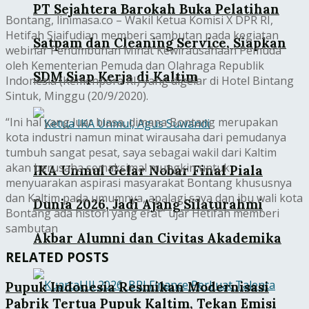
PT Sejahtera Barokah Buka Pelatihan
Bontang, linimasa.co – Wakil Ketua Komisi X DPR RI,
Hetifah Sjaifudian memberi sambutan pada kegiatan
Satpam dan Cleaning Service, Siapkan
webinar Penumbuhan Minat Kewirausahaan Pemuda
oleh Kementerian Pemuda dan Olahraga Republik
SDM Siap Kerja di Kaltim
Indonesia (Kemenpora RI) yang digelar di Hotel Bintang
Sintuk, Minggu (20/9/2020).
“Ini hal yang luar biasa, dimana Bontang merupakan
kota industri namun minat wirausaha dari pemudanya
tumbuh sangat pesat, saya sebagai wakil dari Kaltim
akan berusaha semaksimal mungkin untuk
IKA Unmul Gelar Nobar Final Piala
menyuarakan aspirasi masyarakat Bontang khususnya
dan Kaltim pada umumnya, apalagi saya dan ibu wali kota
Dunia 2026, Jadi Ajang Silaturahmi
Bontang ada histori yang erat” ujar Hetifah memberi
sambutan
Akbar Alumni dan Civitas Akademika
RELATED POSTS
Pupuk Indonesia Resmikan Modernisasi
Pabrik Tertua Pupuk Kaltim, Tekan Emisi