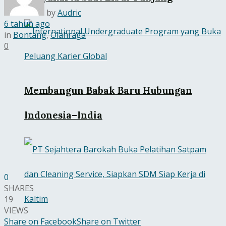
by
Audric
6 tahun ago
in
Bontang
,
Olahraga
0
Membangun Babak Baru Hubungan
Indonesia–India
0
SHARES
19
VIEWS
Share on Facebook
Share on Twitter