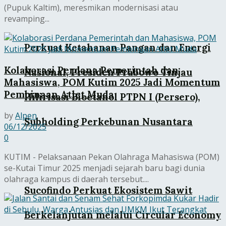
(Pupuk Kaltim), meresmikan modernisasi atau
revamping...
Perkuat Ketahanan Pangan dan Energi
Kolaborasi Perdana Pemerintah dan
Nasional, Presiden Prabowo Tinjau
Mahasiswa, POM Kutim 2025 Jadi Momentum
Pembinaan Atlet Muda
Hilirisasi Bioetanol PTPN I (Persero),
by
Alpen
Subholding Perkebunan Nusantara
06/12/2025
0
KUTIM - Pelaksanaan Pekan Olahraga Mahasiswa (POM)
se-Kutai Timur 2025 menjadi sejarah baru bagi dunia
olahraga kampus di daerah tersebut....
Sucofindo Perkuat Ekosistem Sawit
Berkelanjutan melalui Circular Economy