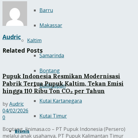
Barru
Makassar
Audric
Kaltim
Related
Posts
Samarinda
Bontang
Pupuk Indonesia Resmikan Modernisasi
Pabrik Tertua Pupuk Kaltim, Tekan Emisi
Balikpapan
hingga 110 Ribu Ton CO₂ per Tahun
Kutai Kartanegara
by
Audric
04/02/2026
Kutai Timur
0
Bontang, linimasa.co – PT Pupuk Indonesia (Persero)
Bisnis
melalui anak usahanya, PT Pupuk Kalimantan Timur