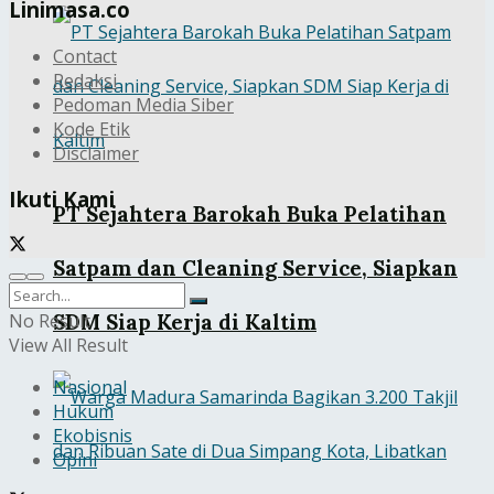
Linimasa.co
Contact
Redaksi
Pedoman Media Siber
Kode Etik
Disclaimer
Ikuti Kami
PT Sejahtera Barokah Buka Pelatihan
Satpam dan Cleaning Service, Siapkan
No Result
SDM Siap Kerja di Kaltim
View All Result
Nasional
Hukum
Ekobisnis
Opini