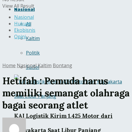
View All Result
Nasional
Nasional
Hukum
All
Ekobisnis
Opini
Kaltim
Politik
Home
Nasional
Kaltim
Bontang
SulSel
Hetifah : Pemuda harus
memiliki semangat olahraga
bagai seorang atlet
KAI Logistik Kirim 1.425 Motor dari
Yogyakarta Saat Libur Panjang