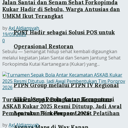
Jalan Santai dan Senam Sehat Forkopimda
Kukar Hadir di Sebulu, Warga Antusias dan
UMKM Ikut Terangkat
by
Axl Aldiansyah
POST Hadir sebagai Solusi POS untuk
19/05/2025
0
Operasional Restoran
Sebulu — Semangat hidup sehat kembali digaungkan
melalui kegiatan Jalan Santai dan Senam Jantung Sehat
Forkopimda Kutai Kartanegara (Kukar) yang...
PTPN Group melalui PTPN IV Regional
VII Dukung Peningkatan Kompetensi
Turnamen Sepak Bola Antar Kecamatan
ASKAB Kukar 2025 Resmi Ditutup, Jadi Awal
Pembentukan Tim Porprov 2026
Aparatur Perkebunan Lewat Pelatihan
by
Axl Aldiansyah
Avenza Maps di Way Kanan