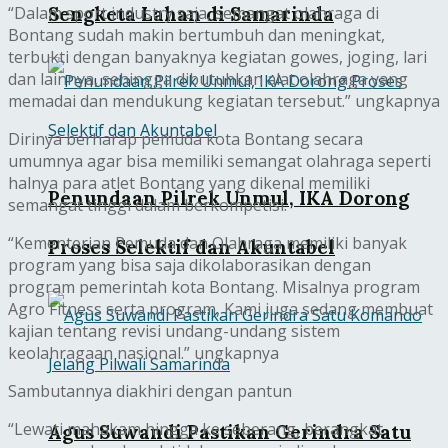
“Dalam sport industry saja, semangat olahraga di
Sengketa Lahan di Samarinda
Bontang sudah makin bertumbuh dan meningkat,
terbukti dengan banyaknya kegiatan gowes, joging, lari
dan lainnya, sehingga dibutuhkan alat olahraga yang
memadai dan mendukung kegiatan tersebut.” ungkapnya
Dirinya berharap pemuda kota Bontang secara
umumnya agar bisa memiliki semangat olahraga seperti
halnya para atlet Bontang yang dikenal memiliki
Penundaan Pilrek Unmul, IKA Dorong
semangat tinggi dalam berkompetisi.
“Kementerian Pemuda dan Olahraga memiliki banyak
Proses Selektif dan Akuntabel
program yang bisa saja dikolaborasikan dengan
program pemerintah kota Bontang. Misalnya program
Agro Fitness serta program, Kami juga sedang membuat
kajian tentang revisi undang-undang sistem
keolahragaan nasional.” ungkapnya
Sambutannya diakhiri dengan pantun
“Lewati mahakam hingga ke seberang, berangkat
Agus Suwandi Pastikan Gerindra Satu