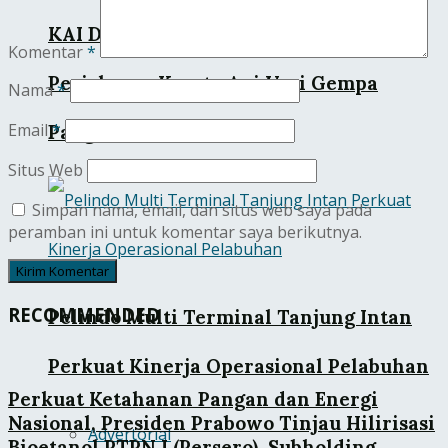
KAI Daop 2 Pastikan Keselamatan
Komentar
*
Perjalanan Kereta Api Usai Gempa
Nama
*
Email
*
Pangandaran
Situs Web
Simpan nama, email, dan situs web saya pada
peramban ini untuk komentar saya berikutnya.
RECOMMENDED
Pelindo Multi Terminal Tanjung Intan
Perkuat Kinerja Operasional Pelabuhan
Perkuat Ketahanan Pangan dan Energi
Nasional, Presiden Prabowo Tinjau Hilirisasi
Advertorial
Bioetanol PTPN I (Persero), Subholding