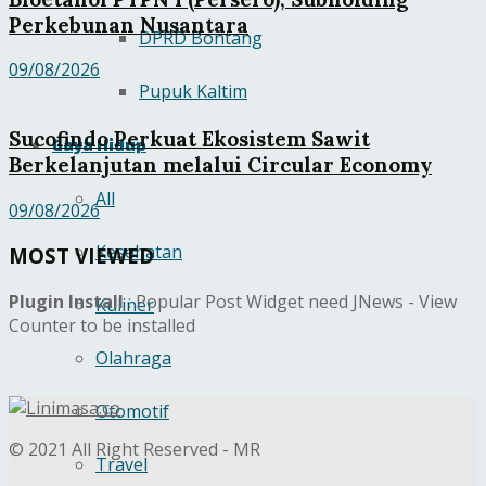
Perkebunan Nusantara
DPRD Bontang
09/08/2026
Pupuk Kaltim
Sucofindo Perkuat Ekosistem Sawit
Gaya Hidup
Berkelanjutan melalui Circular Economy
All
09/08/2026
Kesehatan
MOST VIEWED
Plugin Install
: Popular Post Widget need JNews - View
Kuliner
Counter to be installed
Olahraga
Otomotif
© 2021 All Right Reserved - MR
Travel