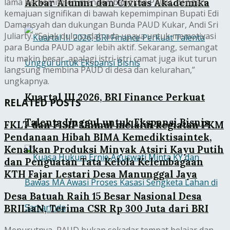
lama berkomitmen mengembangkan PAUD, dengan
Akbar Alumni dan Civitas Akademika
kemajuan signifikan di bawah kepemimpinan Bupati Edi
Damansyah dan dukungan Bunda PAUD Kukar, Andi Sri
Juliarty. “Sejak dulu sudah ada upaya untuk memotivasi
para Bunda PAUD agar lebih aktif. Sekarang, semangat
itu makin besar, apalagi istri-istri camat juga ikut turun
langsung membina PAUD di desa dan kelurahan,”
ungkapnya.
Kuartal III 2026, BRI Finance Perkuat
RELATED POSTS
Talenta Unggul untuk Ekspansi Bisnis
FKLT dan FISIP Unmul melalui kegiatan PKM
Pendanaan Hibah BIMA Kemediktisaintek,
Kenalkan Produksi Minyak Atsiri Kayu Putih
dan Penguatan Tata Kelola Kelembagaan
KTH Fajar Lestari Desa Manunggal Jaya
Desa Batuah Raih 15 Besar Nasional Desa
BRILiaN, Terima CSR Rp 300 Juta dari BRI
Menurutnya, PAUD bukan sekadar tempat belajar dan