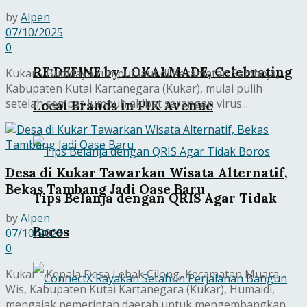
by
Alpen
07/10/2025
0
RE:DEFINE by LOKALMADE, Celebrating
Kukar - Budidaya rumput laut di Kecamatan Samboja,
Kabupaten Kutai Kartanegara (Kukar), mulai pulih
setelah sempat lumpuh akibat serangan virus...
Local Brands in PIK Avenue
Desa di Kukar Tawarkan Wisata Alternatif,
Bekas Tambang Jadi Oase Baru
Tips Belanja dengan QRIS Agar Tidak
by
Alpen
Boros
07/10/2025
0
Kukar - Kepala Desa Lebak Cilong, Kecamatan Muara
Wis, Kabupaten Kutai Kartanegara (Kukar), Humaidi,
mengajak pemerintah daerah untuk mengembangkan