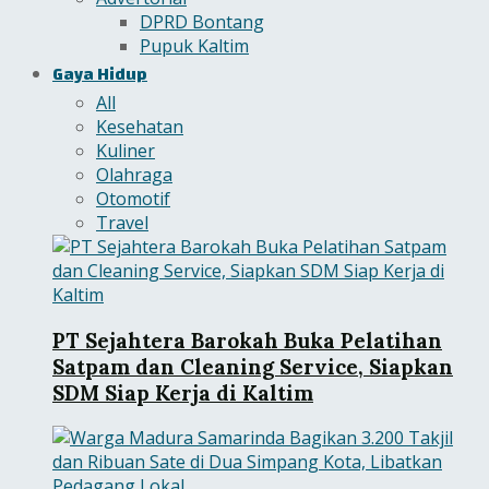
DPRD Bontang
Pupuk Kaltim
Gaya Hidup
All
Kesehatan
Kuliner
Olahraga
Otomotif
Travel
PT Sejahtera Barokah Buka Pelatihan
Satpam dan Cleaning Service, Siapkan
SDM Siap Kerja di Kaltim