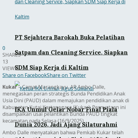
PT Sejahtera Barokah Buka Pelatihan
0
Satpam dan Cleaning Service, Siapkan
SHARES
13
SDM Siap Kerja di Kaltim
VIEWS
Share on Facebook
Share on Twitter
Kukar
– Camat Marangkayu, AR Ambo Dalle,
menegaskan peran strategis Bunda Pendidikan Anak
Usia Dini (PAUD) dalam memajukan pendidikan anak di
Kabupaten Kutai Kartanegara (Kukar). Pernyataan ini
IKA Unmul Gelar Nobar Final Piala
disampaikan usai pelantikan Bunda PAUD tingkat
kecamatan pada Selasa (16/9/2025).
Dunia 2026, Jadi Ajang Silaturahmi
Ambo Dalle menyatakan bahwa Pemkab Kukar telah