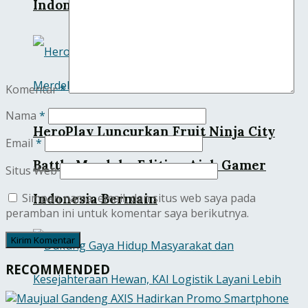
Indonesia 2026
Komentar
*
Nama
*
HeroPlay Luncurkan Fruit Ninja City
Email
*
Battle Merdeka Edition Ajak Gamer
Situs Web
Simpan nama, email, dan situs web saya pada
Indonesia Bermain
peramban ini untuk komentar saya berikutnya.
RECOMMENDED