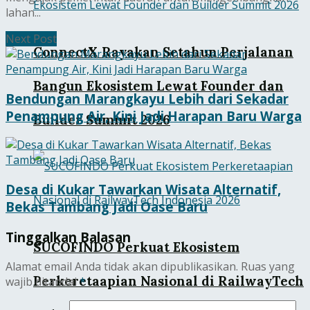
lahan...
Next Post
ConnectX Rayakan Setahun Perjalanan
Bangun Ekosistem Lewat Founder dan
Bendungan Marangkayu Lebih dari Sekadar
Penampung Air, Kini Jadi Harapan Baru Warga
Builder Summit 2026
Desa di Kukar Tawarkan Wisata Alternatif,
Bekas Tambang Jadi Oase Baru
Tinggalkan Balasan
SUCOFINDO Perkuat Ekosistem
Alamat email Anda tidak akan dipublikasikan.
Ruas yang
Perkeretaapian Nasional di RailwayTech
wajib ditandai
*