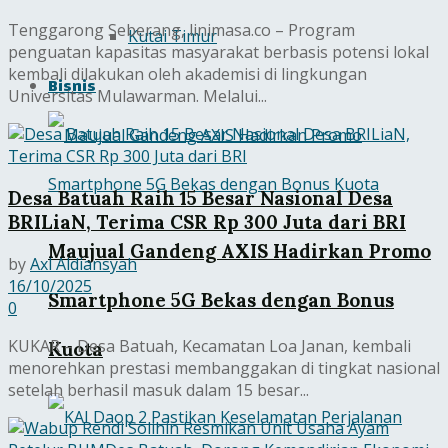
Tenggarong Seberang, linimasa.co – Program
Kutai Timur
penguatan kapasitas masyarakat berbasis potensi lokal
kembali dilakukan oleh akademisi di lingkungan
Bisnis
Universitas Mulawarman. Melalui...
Desa Batuah Raih 15 Besar Nasional Desa
BRILiaN, Terima CSR Rp 300 Juta dari BRI
Maujual Gandeng AXIS Hadirkan Promo
by
Axl Aldiansyah
16/10/2025
Smartphone 5G Bekas dengan Bonus
0
KUKAR – Desa Batuah, Kecamatan Loa Janan, kembali
Kuota
menorehkan prestasi membanggakan di tingkat nasional
setelah berhasil masuk dalam 15 besar...