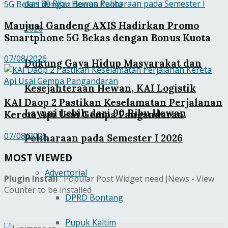
Maujual Gandeng AXIS Hadirkan Promo
Smartphone 5G Bekas dengan Bonus Kuota
07/08/2026
Dukung Gaya Hidup Masyarakat dan
Kesejahteraan Hewan, KAI Logistik
KAI Daop 2 Pastikan Keselamatan Perjalanan
Layani Lebih dari 90 Ribu Hewan
Kereta Api Usai Gempa Pangandaran
07/08/2026
Peliharaan pada Semester I 2026
MOST VIEWED
Advertorial
Plugin Install
: Popular Post Widget need JNews - View
Counter to be installed
DPRD Bontang
Pupuk Kaltim