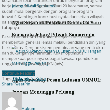
kecamatan telah diarahkan untuk menyusun program
kerja dan modul unggulan. “Dari 20 kecamatan, semua
sudah mulai bergerak dengan program-program
inovatif. Kami ingin kontribusi nyata dari setiap wilayah
dalam membangun masa depan anak-anak kita,”
Agus Suwandi Pastikan Gerindra Satu
tutupnya.
Komando Jelang Pilwali Samarinda
Peran Bunda PAUD di Kukar menjadi kunci dalam
membentuk generasi emas melalui pendidikan dini yang
berkualitas. Dengan sistem pembinaan yang terstruktur
dan dukungan pemerintah, Kukar optimistis
memperkuat posisinya sebagai kawasan pendidikan
unggulan di penyangga IKN.(adv)
Continue Reading
Tags:
Diskominfo Kukar
Agus Suwandy Pesan Lulusan UNMUL:
Share
Tweet
Pin
Jangan Menunggu Peluang
Hukum