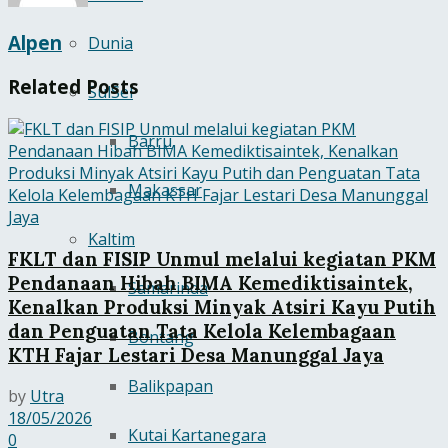
Alpen
Dunia
Related
Posts
SulSel
Barru
Makassar
Kaltim
FKLT dan FISIP Unmul melalui kegiatan PKM
Pendanaan Hibah BIMA Kemediktisaintek,
Samarinda
Kenalkan Produksi Minyak Atsiri Kayu Putih
dan Penguatan Tata Kelola Kelembagaan
Bontang
KTH Fajar Lestari Desa Manunggal Jaya
Balikpapan
by
Utra
18/05/2026
Kutai Kartanegara
0