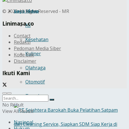
Gaya Hidup
© 2021 All Right Reserved - MR
Linimasa.co
All
Contact
Kesehatan
Redaksi
Pedoman Media Siber
Kuliner
Kode Etik
Disclaimer
Olahraga
Ikuti Kami
Otomotif
Travel
No Result
View All Result
Nasional
Hukum