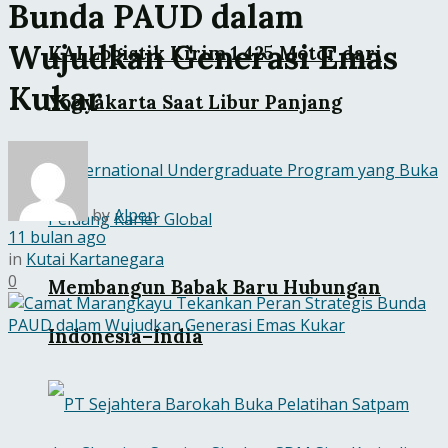
Bunda PAUD dalam
Wujudkan Generasi Emas
KAI Logistik Kirim 1.425 Motor dari
Kukar
Yogyakarta Saat Libur Panjang
by
Alpen
11 bulan ago
in
Kutai Kartanegara
0
Membangun Babak Baru Hubungan
Indonesia–India