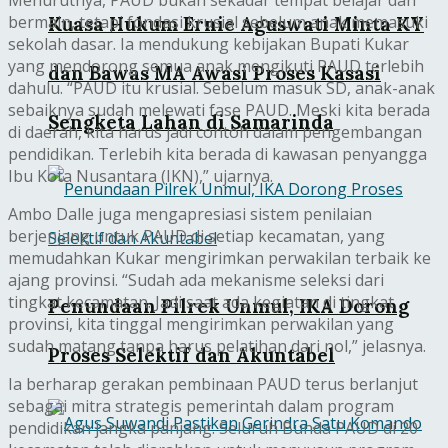
bermain, tetapi fondasi krusial sebelum anak memasuki
Kuasa Hukum Ernie Aguswati Minta KY
sekolah dasar. Ia mendukung kebijakan Bupati Kukar
yang mendorong semua anak mengikuti PAUD terlebih
dan Bawas MA Awasi Proses Kasasi
dahulu. “PAUD itu krusial. Sebelum masuk SD, anak-anak
sebaiknya sudah melewati fase PAUD. Meski kita berada
Sengketa Lahan di Samarinda
di daerah, kita harus jadi contoh dalam pengembangan
pendidikan. Terlebih kita berada di kawasan penyangga
Ibu Kota Nusantara (IKN),” ujarnya.
Ambo Dalle juga mengapresiasi sistem penilaian
berjenjang untuk PAUD di setiap kecamatan, yang
memudahkan Kukar mengirimkan perwakilan terbaik ke
ajang provinsi. “Sudah ada mekanisme seleksi dari
tingkat kecamatan. Jadi saat ada kegiatan di tingkat
Penundaan Pilrek Unmul, IKA Dorong
provinsi, kita tinggal mengirimkan perwakilan yang
sudah matang tanpa harus pelatihan dari nol,” jelasnya.
Proses Selektif dan Akuntabel
Ia berharap gerakan pembinaan PAUD terus berlanjut
sebagai mitra strategis pemerintah dalam program
pendidikan jangka panjang. Seluruh Bunda PAUD di 20