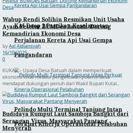
Wabup Rendi Solihin Resmikan Unit Usaha
KAI Daop 2 Pastikan Keselamatan
Ayam Petelur BUMDes Batuah, Dorong
Kemandirian Ekonomi Desa
Perjalanan Kereta Api Usai Gempa
by
Axl Aldiansyah
16/10/2025
Pangandaran
0
KUKAR – Upaya Desa Batuah dalam memperkuat
ekonomi lokal melalui pengelolaan potensi desa
mendapat dukungan penuh dari Wakil Bupati Kutai...
Pelindo Multi Terminal Tanjung Intan
Budidaya Rumput Laut Samboja Bangkit dari
Serangan Virus, Masyarakat Pantang
Perkuat Kinerja Operasional Pelabuhan
Menyerah