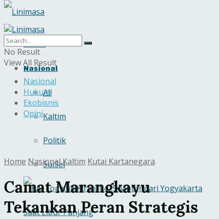
Home
No Result
View All Result
Nasional
Nasional
Hukum
All
Ekobisnis
Opini
Kaltim
Politik
Home
Nasional
Kaltim
Kutai Kartanegara
SulSel
Camat Marangkayu
Tekankan Peran Strategis