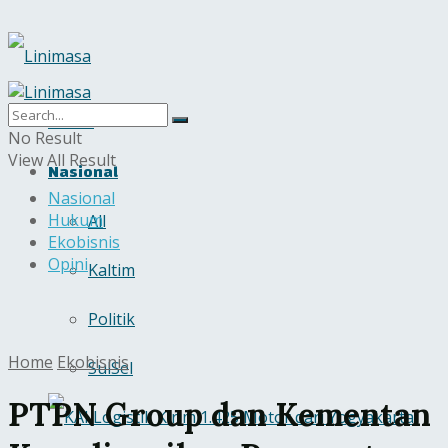
Home
No Result
View All Result
Nasional
Nasional
Hukum
All
Ekobisnis
Opini
Kaltim
Politik
Home
Ekobisnis
SulSel
PTPN Group dan Kementan