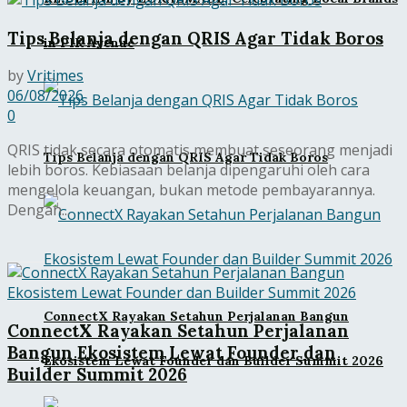
Tips Belanja dengan QRIS Agar Tidak Boros
in PIK Avenue
by
Vritimes
06/08/2026
0
QRIS tidak secara otomatis membuat seseorang menjadi
Tips Belanja dengan QRIS Agar Tidak Boros
lebih boros. Kebiasaan belanja dipengaruhi oleh cara
mengelola keuangan, bukan metode pembayarannya.
Dengan...
ConnectX Rayakan Setahun Perjalanan Bangun
ConnectX Rayakan Setahun Perjalanan
Bangun Ekosistem Lewat Founder dan
Ekosistem Lewat Founder dan Builder Summit 2026
Builder Summit 2026