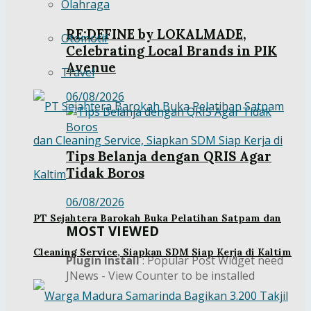
Olahraga
RE:DEFINE by LOKALMADE,
Otomotif
Celebrating Local Brands in PIK
Avenue
Travel
06/08/2026
Tips Belanja dengan QRIS Agar
Tidak Boros
06/08/2026
PT Sejahtera Barokah Buka Pelatihan Satpam dan
MOST VIEWED
Cleaning Service, Siapkan SDM Siap Kerja di Kaltim
Plugin Install
: Popular Post Widget need
JNews - View Counter to be installed