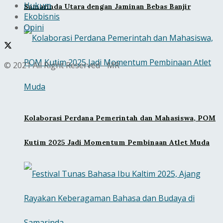
Hukum
Samarinda Utara dengan Jaminan Bebas Banjir
Ekobisnis
Opini
© 2021 All Right Reserved - MR
Kolaborasi Perdana Pemerintah dan Mahasiswa, POM
Kutim 2025 Jadi Momentum Pembinaan Atlet Muda