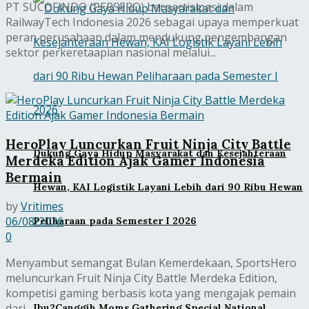
PT SUCOFINDO (PERSERO) berpartisipasi dalam
RailwayTech Indonesia 2026 sebagai upaya memperkuat
peran perusahaan dalam mendukung pengembangan
sektor perkeretaapian nasional melalui...
HeroPlay Luncurkan Fruit Ninja City Battle
Dukung Gaya Hidup Masyarakat dan Kesejahteraan
Merdeka Edition Ajak Gamer Indonesia
Bermain
Hewan, KAI Logistik Layani Lebih dari 90 Ribu Hewan
by
Vritimes
06/08/2026
Peliharaan pada Semester I 2026
0
Menyambut semangat Bulan Kemerdekaan, SportsHero
meluncurkan Fruit Ninja City Battle Merdeka Edition,
kompetisi gaming berbasis kota yang mengajak pemain
dari...
Ibu2Canggih Moms Gathering Special National