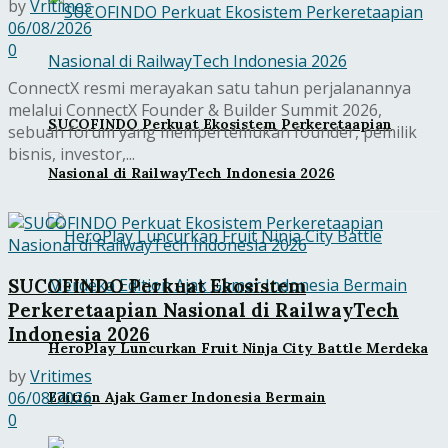
by
Vritimes
06/08/2026
0
ConnectX resmi merayakan satu tahun perjalanannya
melalui ConnectX Founder & Builder Summit 2026,
SUCOFINDO Perkuat Ekosistem Perkeretaapian
sebuah forum yang mempertemukan founder, pemilik
bisnis, investor,...
Nasional di RailwayTech Indonesia 2026
SUCOFINDO Perkuat Ekosistem
Perkeretaapian Nasional di RailwayTech
Indonesia 2026
HeroPlay Luncurkan Fruit Ninja City Battle Merdeka
by
Vritimes
06/08/2026
Edition Ajak Gamer Indonesia Bermain
0