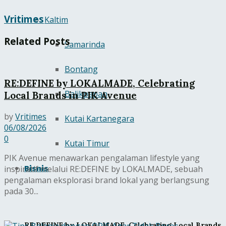
Vritimes
Kaltim
Related
Posts
Samarinda
Bontang
RE:DEFINE by LOKALMADE, Celebrating
Balikpapan
Local Brands in PIK Avenue
by
Vritimes
Kutai Kartanegara
06/08/2026
0
Kutai Timur
PIK Avenue menawarkan pengalaman lifestyle yang
Bisnis
inspiratif melalui RE:DEFINE by LOKALMADE, sebuah
pengalaman eksplorasi brand lokal yang berlangsung
pada 30...
RE:DEFINE by LOKALMADE, Celebrating Local Brands