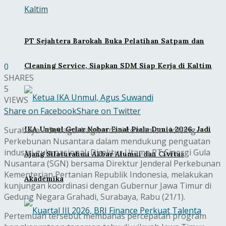
PT Sejahtera Barokah Buka Pelatihan Satpam dan
Cleaning Service, Siapkan SDM Siap Kerja di Kaltim
0
SHARES
5
VIEWS
Share on Facebook
Share on Twitter
IKA Unmul Gelar Nobar Final Piala Dunia 2026, Jadi
Surabaya – Sebagai bagian dari komitmen Holding
Perkebunan Nusantara dalam mendukung penguatan
industri gula nasional, Direktur Utama PT Sinergi Gula
Ajang Silaturahmi Akbar Alumni dan Civitas
Nusantara (SGN) bersama Direktur Jenderal Perkebunan
Kementerian Pertanian Republik Indonesia, melakukan
Akademika
kunjungan koordinasi dengan Gubernur Jawa Timur di
Gedung Negara Grahadi, Surabaya, Rabu (21/1).
Pertemuan tersebut membahas percepatan program