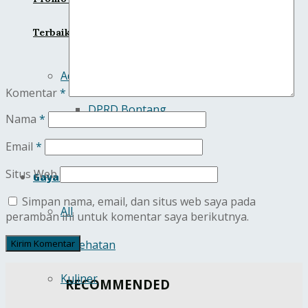
Terbaik dan Tetap Aman
Advertorial
Komentar
*
DPRD Bontang
Nama
*
Pupuk Kaltim
Email
*
Situs Web
Gaya Hidup
Simpan nama, email, dan situs web saya pada
All
peramban ini untuk komentar saya berikutnya.
Kesehatan
Kuliner
RECOMMENDED