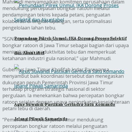
Mahmudi menyampaikan komitmen perusahaan dalam
mendukung percepatan bongkar ratoon melalui
pendampingan teknis kepada petani, penguatan
kolaborasi di tingkat lapangan, serta optimalisasi
pengelolaan lahan tebu.
Penundaan Pilrek Unmul, IKA Dorong Proses Selektif
“SGN siap mengambil peran aktif dalam percepatan
bongkar ratoon di Jawa Timur sebagai bagian dari upaya
meningkatkan produktivitas tebu dan memperkuat
dan Akuntabel
ketahanan industri gula nasional,” ujar Mahmudi.
Gubernur Jawa Timur Khofifah Indar Parawansa
menyambut baik koordinasi tersebut dan menegaskan
dukungan penuh Pemerintah Provinsi Jawa Timur
terhadap program strategis nasional di sektor
pergulaan. Ia menekankan bahwa percepatan bongkar
ratoon sejalan dengan upaya peningkatan kesejahteraan
Agus Suwandi Pastikan Gerindra Satu Komando
petani tebu di daerah.
Jelang Pilwali Samarinda
“Pemerintah Provinsi Jawa Timur mendukung
percepatan bongkar ratoon melalui penguatan