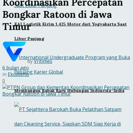
Koordinasikan Percepatan
Bongkar Ratoon di Jawa
Timur
KAI Logistik Kirim 1.425 Motor dari Yogyakarta Saat
Libur Panjang
by
Vritimes
6 bulan ago
in
Ekobisnis
0
Membangun Babak Baru Hubungan Indonesia–India