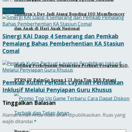
Next Post
Children’s Day Jadi Ajang Bonding 100 Momfluencer
dan Anak di Hari Anak Nasional
Sinergi KAI Daop 4 Semarang dan Pemkab
Pemalang Bahas Pemberhentian KA Stasiun
Comal
Holding Perkebunan Nusantara Perkuat Program B50,
PTPN IV PalmCo Serap 1,73 Juta Ton TBS Petani
Pemkab Kutim Perkuat Layanan Pendidikan
Inklusif Melalui Penyiapan Guru Khusus
Tinggalkan Balasan
Alamat email Anda tidak akan dipublikasikan.
Ruas yang
wajib ditandai
*
Promo Top Up Game Terbaru: Cara Dapat Diskon