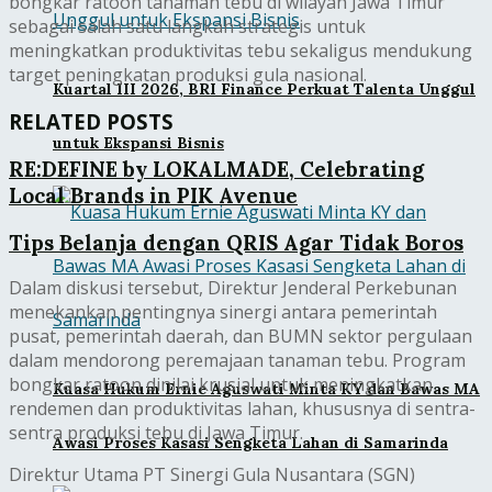
bongkar ratoon tanaman tebu di wilayah Jawa Timur
sebagai salah satu langkah strategis untuk
meningkatkan produktivitas tebu sekaligus mendukung
target peningkatan produksi gula nasional.
Kuartal III 2026, BRI Finance Perkuat Talenta Unggul
RELATED POSTS
untuk Ekspansi Bisnis
RE:DEFINE by LOKALMADE, Celebrating
Local Brands in PIK Avenue
Tips Belanja dengan QRIS Agar Tidak Boros
Dalam diskusi tersebut, Direktur Jenderal Perkebunan
menekankan pentingnya sinergi antara pemerintah
pusat, pemerintah daerah, dan BUMN sektor pergulaan
dalam mendorong peremajaan tanaman tebu. Program
bongkar ratoon dinilai krusial untuk meningkatkan
Kuasa Hukum Ernie Aguswati Minta KY dan Bawas MA
rendemen dan produktivitas lahan, khususnya di sentra-
sentra produksi tebu di Jawa Timur.
Awasi Proses Kasasi Sengketa Lahan di Samarinda
Direktur Utama PT Sinergi Gula Nusantara (SGN)