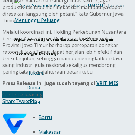
kebijakan daerah dan sinergi lintas sektor, agar
produktivitas tebu meningkat dan manfaatnya dapat
dirasakan langsung oleh petani,” kata Gubernur Jawa
Timur.
Melalui koordinasi ini, Holding Perkebunan Nusantara
bersama Kementerian Pertanian dan Pemerintah
Agus Suwandy Pesan Lulusan UNMUL: Jangan
Provinsi Jawa Timur berharap percepatan bongkar
ratoon di Jawa Timur dapat berjalan lebih efektif dan
Menunggu Peluang
berkelanjutan, sehingga mampu meningkatkan daya
saing industri gula nasional sekaligus mendorong
peningkatan kesejahteraan petani tebu.
Hukum
Press Release ini juga sudah tayang di
VRITIMES
Dunia
Continue Reading
Share
Tweet
Pin
SulSel
Barru
Makassar