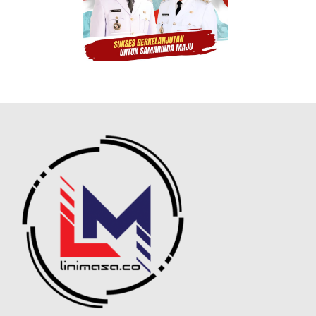
telah diprediksi sebelumnya, sehingga berbagai
langkah antisipatif telah disiapkan oleh KAI, termasuk
pengoperasian KA tambahan. Untuk memenuhi
kebutuhan pelanggan, KAI Daop 8 Surabaya
mengoperasikan 3 KA tambahan keberangkatan
Stasiun Malang guna memperluas pilihan rute dan
jadwal perjalanan, jelas Luqman.
“KAI terus berkomitmen memberikan pelayanan
terbaik kepada pelanggan, termasuk dengan menjaga
standar keselamatan, kenyamanan, dan ketepatan
waktu selama masa angkutan libur panjang ini,” tutup
Luqman.
Bagi masyarakat yang akan melakukan perjalanan
pada libur panjang akhir bulan ini dapat melakukan
pemesanan tiket melalui aplikasi Access by KAI atau
situs booking.kai.id.