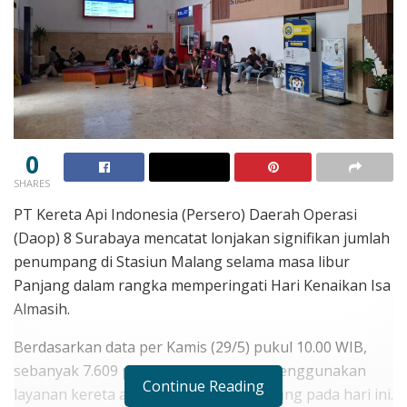
0
SHARES
PT Kereta Api Indonesia (Persero) Daerah Operasi
(Daop) 8 Surabaya mencatat lonjakan signifikan jumlah
penumpang di Stasiun Malang selama masa libur
Panjang dalam rangka memperingati Hari Kenaikan Isa
Almasih.
Berdasarkan data per Kamis (29/5) pukul 10.00 WIB,
sebanyak 7.609 penumpang tercatat menggunakan
Continue Reading
layanan kereta api melalui Stasiun Malang pada hari ini.