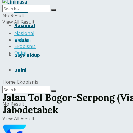
Home
No Result
View All Result
Nasional
Nasional
Bisnis
Hukum
Ekobisnis
Opini
Gaya Hidup
Opini
Home
Ekobisnis
Jalan Tol Bogor-Serpong (Vi
No Result
Jabodetabek
View All Result