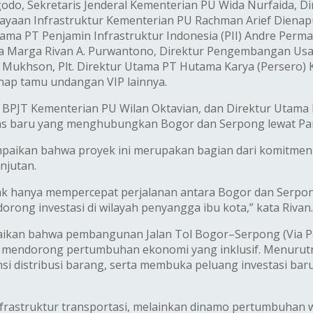
odo, Sekretaris Jenderal Kementerian PU Wida Nurfaida, Di
iayaan Infrastruktur Kementerian PU Rachman Arief Dienap
Utama PT Penjamin Infrastruktur Indonesia (PII) Andre Per
sa Marga Rivan A. Purwantono, Direktur Pengembangan Usa
i Mukhson, Plt. Direktur Utama PT Hutama Karya (Persero)
enap tamu undangan VIP lainnya.
BPJT Kementerian PU Wilan Oktavian, dan Direktur Utama PT
as baru yang menghubungkan Bogor dan Serpong lewat Pa
mpaikan bahwa proyek ini merupakan bagian dari komitme
njutan.
ak hanya mempercepat perjalanan antara Bogor dan Serpo
rong investasi di wilayah penyangga ibu kota,” kata Rivan.
kan bahwa pembangunan Jalan Tol Bogor–Serpong (Via P
n mendorong pertumbuhan ekonomi yang inklusif. Menurutnya
si distribusi barang, serta membuka peluang investasi ba
nfrastruktur transportasi, melainkan dinamo pertumbuhan