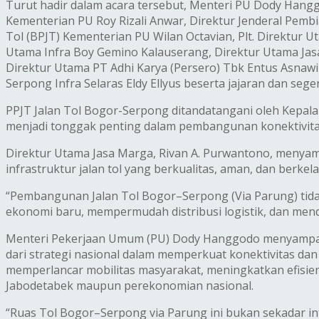
Turut hadir dalam acara tersebut, Menteri PU Dody Hangg
Kementerian PU Roy Rizali Anwar, Direktur Jenderal Pemb
Tol (BPJT) Kementerian PU Wilan Octavian, Plt. Direktur 
Utama Infra Boy Gemino Kalauserang, Direktur Utama Ja
Direktur Utama PT Adhi Karya (Persero) Tbk Entus Asnaw
Serpong Infra Selaras Eldy Ellyus beserta jajaran dan seg
PPJT Jalan Tol Bogor-Serpong ditandatangani oleh Kepala 
menjadi tonggak penting dalam pembangunan konektivit
Direktur Utama Jasa Marga, Rivan A. Purwantono, menya
infrastruktur jalan tol yang berkualitas, aman, dan berkela
“Pembangunan Jalan Tol Bogor–Serpong (Via Parung) tid
ekonomi baru, mempermudah distribusi logistik, dan mendo
Menteri Pekerjaan Umum (PU) Dody Hanggodo menyampai
dari strategi nasional dalam memperkuat konektivitas da
memperlancar mobilitas masyarakat, meningkatkan efisien
Jabodetabek maupun perekonomian nasional.
“Ruas Tol Bogor–Serpong via Parung ini bukan sekadar i