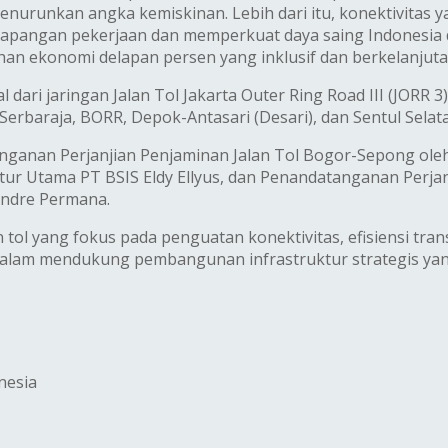
nurunkan angka kemiskinan. Lebih dari itu, konektivitas 
a lapangan pekerjaan dan memperkuat daya saing Indonesia
han ekonomi delapan persen yang inklusif dan berkelanjutan
 dari jaringan Jalan Tol Jakarta Outer Ring Road III (JORR 
 Serbaraja, BORR, Depok-Antasari (Desari), dan Sentul Sela
ganan Perjanjian Penjaminan Jalan Tol Bogor-Sepong oleh
tur Utama PT BSIS Eldy Ellyus, dan Penandatanganan Perjan
Andre Permana.
tol yang fokus pada penguatan konektivitas, efisiensi tr
alam mendukung pembangunan infrastruktur strategis yan
nesia