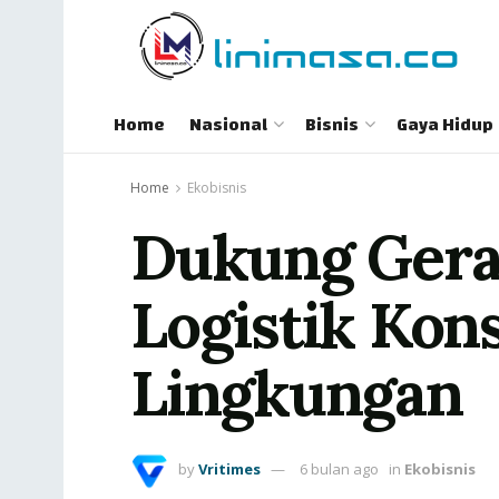
Home
Nasional
Bisnis
Gaya Hidup
Home
Ekobisnis
Dukung Gerak
Logistik Kon
Lingkungan
by
Vritimes
6 bulan ago
in
Ekobisnis