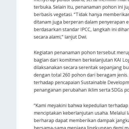
terbuka. Selain itu, penanaman pohon ini j
berbasis vegetasi. “Tidak hanya memberika
ditanam juga berperan dalam penyerapan e
berdasarkan standar IPCC, langkah ini di
secara alami,” lanjut Dwi.
Kegiatan penanaman pohon tersebut merup
bagian dari komitmen berkelanjutan KAI Log
dilaksanakan secara serentak sepanjang bul
dengan total 260 pohon dari beragam jenis. 
terhadap pencapaian Sustainable Developm
penanganan perubahan iklim serta SDGs poi
“Kami meyakini bahwa kepedulian terhadap
menciptakan keberlanjutan usaha. Melalui
berharap dapat memberikan dampak jangka
bersama-sama menjaga lingkungan demi mas