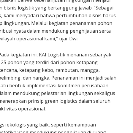
 bisnis logistik yang bertanggung jawab. “Sebagai
ik, kami menyadari bahwa pertumbuhan bisnis harus
ap lingkungan. Melalui kegiatan penanaman pohon
tribusi nyata dalam mendukung penghijauan serta
wilayah operasional kami,” ujar Dwi.
Pada kegiatan ini, KAI Logistik menanam sebanyak
125 pohon yang terdiri dari pohon ketapang
kencana, ketapang kebo, rambutan, mangga,
belimbing, dan nangka. Penanaman ini menjadi salah
satu bentuk implementasi komitmen perusahaan
dalam mendukung pelestarian lingkungan sekaligus
menerapkan prinsip green logistics dalam seluruh
aktivitas operasional.
gsi ekologis yang baik, seperti kemampuan
i estetika yang mendukung penghijauan di ruang