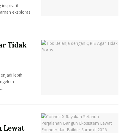
inspiratif
aman eksplorasi
ar Tidak
njadi lebih
ngelola
..
m Lewat