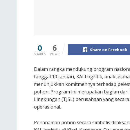
0
6
Share on Facebook
SHARES
VIEWS
Dalam rangka mendukung program nasional 
tanggal 10 Januari, KAI Logistik, anak usah
menunjukkan komitmennya terhadap pelest
pohon. Program ini merupakan bagian dari
Lingkungan (TJSL) perusahaan yang secara k
operasional.
Penanaman pohon secara simbolis dilaksana
KAI Logistik, di Klari, Karawang. Dwi men