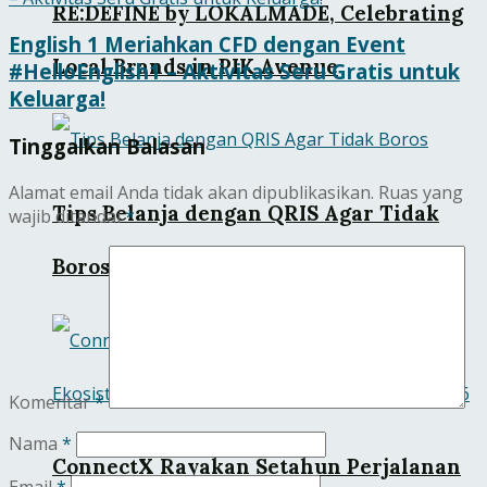
RE:DEFINE by LOKALMADE, Celebrating
English 1 Meriahkan CFD dengan Event
Local Brands in PIK Avenue
#HelloEnglish1 – Aktivitas Seru Gratis untuk
Keluarga!
Tinggalkan Balasan
Alamat email Anda tidak akan dipublikasikan.
Ruas yang
Tips Belanja dengan QRIS Agar Tidak
wajib ditandai
*
Boros
Komentar
*
Nama
*
ConnectX Rayakan Setahun Perjalanan
Email
*