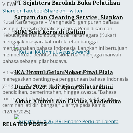
PT Sejahtera Barokah Buka Pelatihan
VIEWS
Share on Facebook
Share on Twitter
Satpam dan Cleaning Service, Siapkan
Kutai Kartanegara – Menghadapi gempuran bahasa
asing di tengah globalisasi, Dinas Pendidikan dan
SDM Siap Kerja di Kaltim
Kebudayaan (Disdikbud) Kutai Kartanegara (Kukar)
mengajak masyarakat untuk tetap bangga
menggunakan bahasa Indonesia. Langkah ini bertujuan
memperkuat identitas nasional dan menjaga marwah
bahasa sebagai pilar budaya.
IKA Unmul Gelar Nobar Final Piala
Plt Sekretaris Disdikbud Kukar, Joko Sampurno,
menegaskan pentingnya penggunaan bahasa Indonesia
yang baik dan benar di berbagai sektor, mulai dari
Dunia 2026, Jadi Ajang Silaturahmi
pendidikan, pemerintahan, hingga swasta. “Bahasa
Indonesia bukan hanya alat komunikasi, tetapi juga
Akbar Alumni dan Civitas Akademika
cerminan jati diri bangsa,” ujarnya pada Kamis
(12/06/2025).
RELATED POSTS