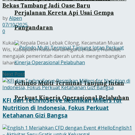
Bekas Tambang Jadi Oase Baru
Perjalanan Kereta Api Usai Gempa
by
Alpen
07/10/2025
Pangandaran
0
Kukar - Kepala Desa Lebak Cilong, Kecamatan Muara
Wis, Kabupaten Kutai Kartanegara (Kukar), Humaidi,
mengajak pemerintah daerah untuk mengembangkan
lahan...
Next Post
Pelindo Multi Terminal Tanjung Intan
Perkuat Kinerja Operasional Pelabuhan
KFI dan TechnoServe Resmikan Millers for
Nutrition di Indonesia, Fokus Perkuat
Ketahanan Gizi Bangsa