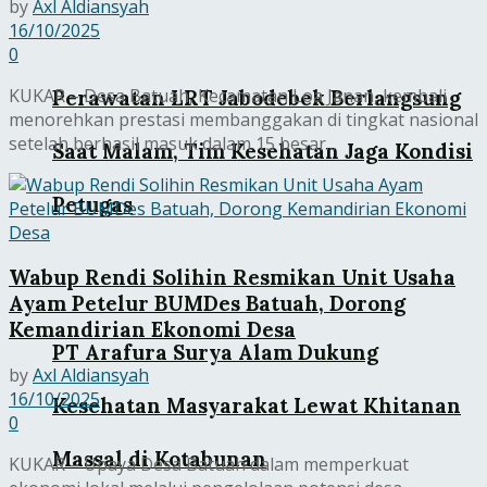
by
Axl Aldiansyah
16/10/2025
0
KUKAR – Desa Batuah, Kecamatan Loa Janan, kembali
Perawatan LRT Jabodebek Berlangsung
menorehkan prestasi membanggakan di tingkat nasional
setelah berhasil masuk dalam 15 besar...
Saat Malam, Tim Kesehatan Jaga Kondisi
Petugas
Wabup Rendi Solihin Resmikan Unit Usaha
Ayam Petelur BUMDes Batuah, Dorong
Kemandirian Ekonomi Desa
PT Arafura Surya Alam Dukung
by
Axl Aldiansyah
16/10/2025
Kesehatan Masyarakat Lewat Khitanan
0
Massal di Kotabunan
KUKAR – Upaya Desa Batuah dalam memperkuat