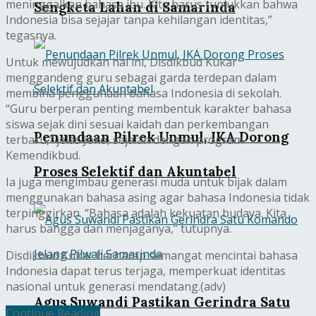
meninggalkan bahasa ibu. Kita harus tunjukkan bahwa
Sengketa Lahan di Samarinda
Indonesia bisa sejajar tanpa kehilangan identitas,”
tegasnya.
Untuk mewujudkan hal ini, Disdikbud Kukar
menggandeng guru sebagai garda terdepan dalam
membina penggunaan bahasa Indonesia di sekolah.
“Guru berperan penting membentuk karakter bahasa
siswa sejak dini sesuai kaidah dan perkembangan
Penundaan Pilrek Unmul, IKA Dorong
terbaru,” jelas Joko, sejalan dengan program
Kemendikbud.
Proses Selektif dan Akuntabel
Ia juga mengimbau generasi muda untuk bijak dalam
menggunakan bahasa asing agar bahasa Indonesia tidak
terpinggirkan. “Bahasa adalah kekuatan budaya. Kita
harus bangga dan menjaganya,” tutupnya.
Disdikbud Kukar berharap semangat mencintai bahasa
Indonesia dapat terus terjaga, memperkuat identitas
nasional untuk generasi mendatang.(adv)
Agus Suwandi Pastikan Gerindra Satu
Continue Reading