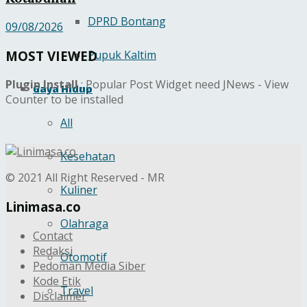
DPRD Bontang
09/08/2026
MOST VIEWED
Pupuk Kaltim
Plugin Install
: Popular Post Widget need JNews - View
Gaya Hidup
Counter to be installed
All
Kesehatan
© 2021 All Right Reserved - MR
Kuliner
Linimasa.co
Olahraga
Contact
Redaksi
Otomotif
Pedoman Media Siber
Kode Etik
Travel
Disclaimer