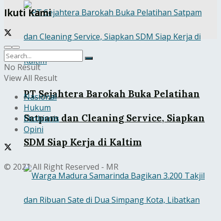
Ikuti Kami
No Result
View All Result
PT Sejahtera Barokah Buka Pelatihan
Nasional
Hukum
Satpam dan Cleaning Service, Siapkan
Ekobisnis
Opini
SDM Siap Kerja di Kaltim
© 2021 All Right Reserved - MR