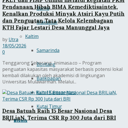
FKLT dan FISIP Unmul melalui kegiatan PKM
Pendanaan Hibah BIMA Kemediktisaintek,
Barru
Kenalkan Produksi Minyak Atsiri Kayu Putih
dan Penguatan Tata Kelola Kelembagaan
Makassar
KTH Fajar Lestari Desa Manunggal Jaya
Kaltim
by
Utra
18/05/2026
Samarinda
0
Tenggarong Seberang, linimasa.co – Program
Bontang
penguatan kapasitas masyarakat berbasis potensi lokal
kembali dilakukan oleh akademisi di lingkungan
Balikpapan
Universitas Mulawarman. Melalui...
Kutai Kartanegara
Kutai Timur
Desa Batuah Raih 15 Besar Nasional Desa
BRILiaN, Terima CSR Rp 300 Juta dari BRI
Bisnis