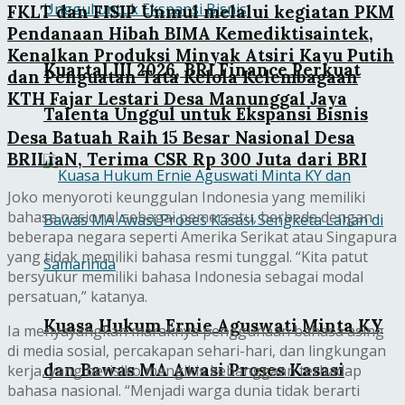
FKLT dan FISIP Unmul melalui kegiatan PKM
Pendanaan Hibah BIMA Kemediktisaintek,
Kenalkan Produksi Minyak Atsiri Kayu Putih
Kuartal III 2026, BRI Finance Perkuat
dan Penguatan Tata Kelola Kelembagaan
KTH Fajar Lestari Desa Manunggal Jaya
Talenta Unggul untuk Ekspansi Bisnis
Desa Batuah Raih 15 Besar Nasional Desa
BRILiaN, Terima CSR Rp 300 Juta dari BRI
Joko menyoroti keunggulan Indonesia yang memiliki
bahasa nasional sebagai pemersatu, berbeda dengan
beberapa negara seperti Amerika Serikat atau Singapura
yang tidak memiliki bahasa resmi tunggal. “Kita patut
bersyukur memiliki bahasa Indonesia sebagai modal
persatuan,” katanya.
Kuasa Hukum Ernie Aguswati Minta KY
Ia menyayangkan maraknya penggunaan bahasa asing
di media sosial, percakapan sehari-hari, dan lingkungan
dan Bawas MA Awasi Proses Kasasi
kerja, yang berisiko mengikis kebanggaan terhadap
bahasa nasional. “Menjadi warga dunia tidak berarti