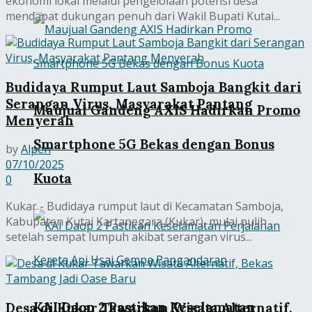
ekonomi lokal melalui pengelolaan potensi desa
mendapat dukungan penuh dari Wakil Bupati Kutai...
Budidaya Rumput Laut Samboja Bangkit dari
Serangan Virus, Masyarakat Pantang
Maujual Gandeng AXIS Hadirkan Promo
Menyerah
Smartphone 5G Bekas dengan Bonus
by
Alpen
07/10/2025
Kuota
0
Kukar - Budidaya rumput laut di Kecamatan Samboja,
Kabupaten Kutai Kartanegara (Kukar), mulai pulih
setelah sempat lumpuh akibat serangan virus...
KAI Daop 2 Pastikan Keselamatan
Desa di Kukar Tawarkan Wisata Alternatif,