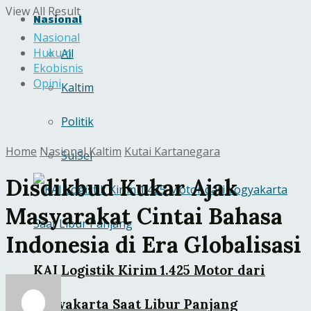
View All Result
Nasional
Nasional
Hukum
All
Ekobisnis
Opini
Kaltim
Politik
Home
Nasional
Kaltim
Kutai Kartanegara
SulSel
Disdikbud Kukar Ajak
Masyarakat Cintai Bahasa
Indonesia di Era Globalisasi
KAI Logistik Kirim 1.425 Motor dari
Yogyakarta Saat Libur Panjang