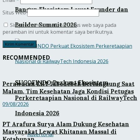
Bangun Ekosistem Lewat Founder dan
Situs Web
Builder Summit 2026
Simpan nama, email, dan situs web saya pada
peramban ini untuk komentar saya berikutnya.
RECOMMENDED
SUCOFINDO Perkuat Ekosistem
Perawatan LRT Jabodebek Berlangsung Saat
Malam, Tim Kesehatan Jaga Kondisi Petugas
Perkeretaapian Nasional di RailwayTech
09/08/2026
Indonesia 2026
PT Arafura Surya Alam Dukung Kesehatan
Masyarakat Lewat Khitanan Massal di
Advertorial
Kotabunan