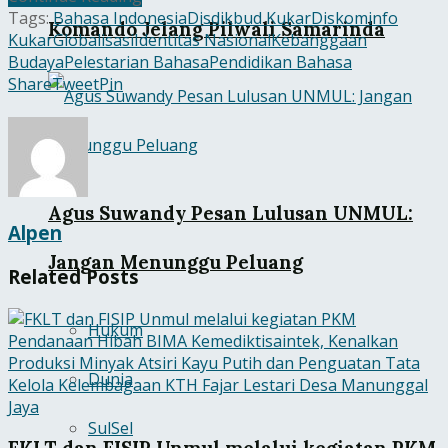
Tags:
Bahasa Indonesia
Disdikbud Kukar
Diskominfo
Komando Jelang Pilwali Samarinda
Kukar
Globalisasi
Identitas Nasional
Kebanggaan
Budaya
Pelestarian Bahasa
Pendidikan Bahasa
Share
Tweet
Pin
Agus Suwandy Pesan Lulusan UNMUL:
Alpen
Jangan Menunggu Peluang
Related
Posts
Hukum
Dunia
SulSel