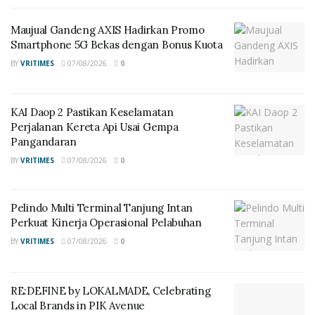
Maujual Gandeng AXIS Hadirkan Promo
Maujual Gandeng AXIS Hadirkan Promo
Smartphone 5G Bekas dengan Bonus Kuota
Smartphone 5G Bekas dengan Bonus Kuota
BY
VRITIMES
07/08/2026
0
KAI Daop 2 Pastikan Keselamatan Perjalanan Kereta
Api Usai Gempa Pangandaran
KAI Daop 2 Pastikan Keselamatan
Penghargaan ini menjadi bukti komitmen BRI Finance
Perjalanan Kereta Api Usai Gempa
Pangandaran
dalam melaksanakan transformasi model bisnis,
memperluas portofolio produk, dan memperkuat
BY
VRITIMES
07/08/2026
0
sinergi dengan ekosistem BRI Group. Berbagai langkah
strategis telah dilakukan, mulai dari digitalisasi proses
Pelindo Multi Terminal Tanjung Intan
bisnis, pengembangan produk pembiayaan yang lebih
Perkuat Kinerja Operasional Pelabuhan
variatif, hingga penerapan prinsip tata kelola yang baik
BY
VRITIMES
07/08/2026
0
(good corporate governance).
Corporate Secretary BRI Finance, Aditia Fakhri
RE:DEFINE by LOKALMADE, Celebrating
Ramadhani, menyampaikan apresiasi atas
Local Brands in PIK Avenue