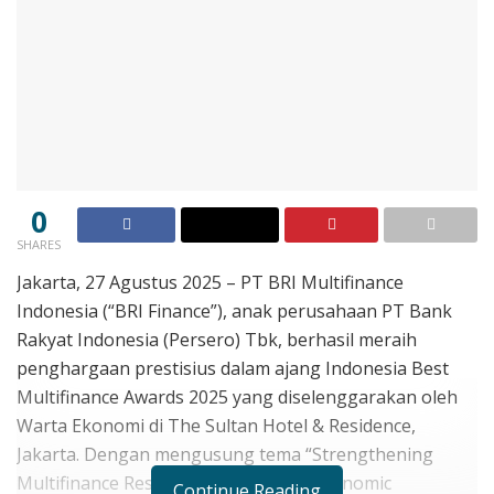
0
SHARES
Jakarta, 27 Agustus 2025 – PT BRI Multifinance
Indonesia (“BRI Finance”), anak perusahaan PT Bank
Rakyat Indonesia (Persero) Tbk, berhasil meraih
penghargaan prestisius dalam ajang Indonesia Best
Multifinance Awards 2025 yang diselenggarakan oleh
Warta Ekonomi di The Sultan Hotel & Residence,
Jakarta. Dengan mengusung tema “Strengthening
Multifinance Resilience in a Shifting Economic
Continue Reading