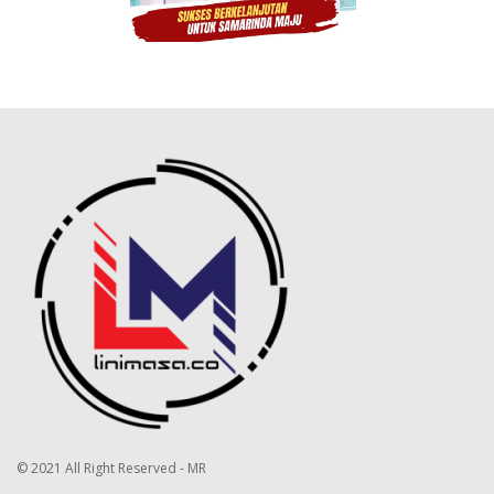
jelas Joko.
–SELESAI–
© 2021 All Right Reserved - MR