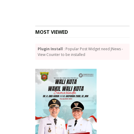
untuk tetap menjaga kelancaran operasional KRL.
Selain itu, PTPP memastikan terkait kualitas terbaik
serta keselamatan kerja (
zero accident
) dalam proses
konstruksi.
MOST VIEWED
Dikatakannya, PTPP mengimplementasikan sejumlah
inovasi konstruksi guna mendukung efisiensi dan
Plugin Install
: Popular Post Widget need JNews -
keselamatan kerja, seperti
Roles Wesel
, yang
View Counter to be installed
memungkinkan proses perakitan dan pemindahan
wesel secara cepat dalam waktu terbatas,
Mal Base
Plate Lifting Point
, alat bantu
lifting point
yang dapat
digunakan untuk semua tipe kolom dan mempercepat
proses pengangkatan kolom baja tanpa perlu
mengganti alat untuk tiap jenis kolom, serta
Spray
Paint Protection Net
, yang memungkinkan pengecatan
tetap dilakukan meski stasiun beroperasi. “Dengan
pendekatan inovatif ini, pekerjaan konstruksi berjalan
lancar tanpa mengganggu pelayanan penumpang,”